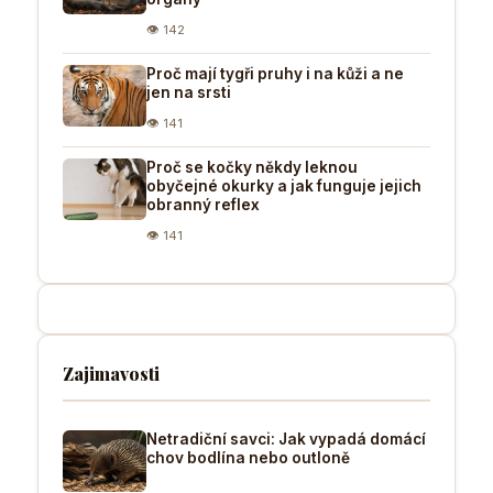
👁 142
Proč mají tygři pruhy i na kůži a ne
jen na srsti
👁 141
Proč se kočky někdy leknou
obyčejné okurky a jak funguje jejich
obranný reflex
👁 141
Zajimavosti
Netradiční savci: Jak vypadá domácí
chov bodlína nebo outloně