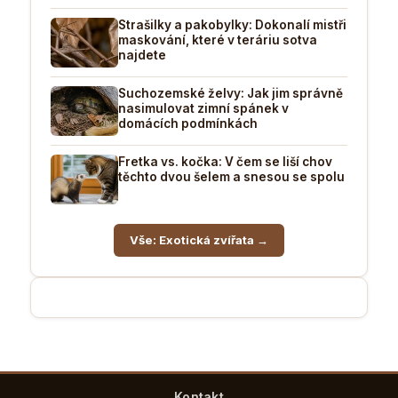
Strašilky a pakobylky: Dokonalí mistři
maskování, které v teráriu sotva
najdete
Suchozemské želvy: Jak jim správně
nasimulovat zimní spánek v
domácích podmínkách
Fretka vs. kočka: V čem se liší chov
těchto dvou šelem a snesou se spolu
Vše: Exotická zvířata →
Kontakt