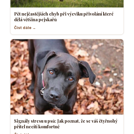
Pět nejčastějších chyb při výcviku přivolání které
dělá většina pejskařů
Číst dále →
Signály stresu u psů: Jak poznat, že se váš čtyřnohý
přítel necítí komfortně