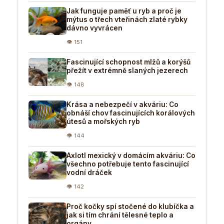
Jak funguje paměť u ryb a proč je
mýtus o třech vteřinách zlaté rybky
dávno vyvrácen
👁 151
Fascinující schopnost mlžů a korýšů
přežít v extrémně slaných jezerech
👁 148
Krása a nebezpečí v akváriu: Co
obnáší chov fascinujících korálových
útesů a mořských ryb
👁 144
Axlotl mexický v domácím akváriu: Co
všechno potřebuje tento fascinující
vodní dráček
👁 142
Proč kočky spí stočené do klubíčka a
jak si tím chrání tělesné teplo a
orgány