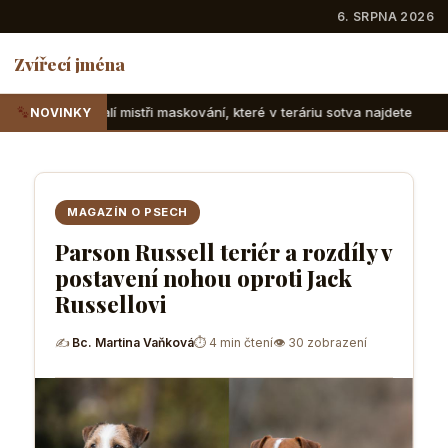
6. SRPNA 2026
Zvířecí jména
i maskování, které v teráriu sotva najdete
Suchozemské žel
NOVINKY
MAGAZÍN O PSECH
Parson Russell teriér a rozdíly v
postavení nohou oproti Jack
Russellovi
✍
Bc. Martina Vaňková
⏱ 4 min čtení
👁 30 zobrazení