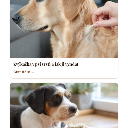
Žvýkačka v psí srsti a jak ji vyndat
Číst dále →