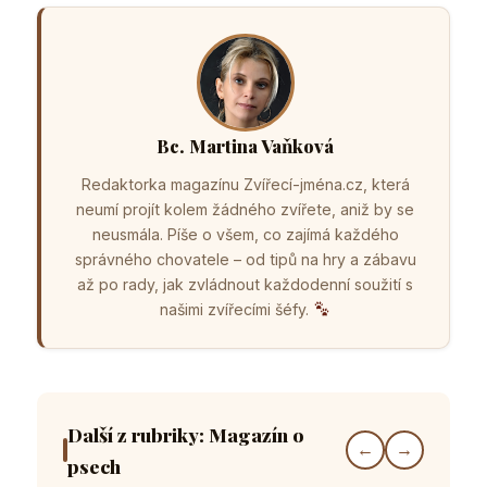
Bc. Martina Vaňková
Redaktorka magazínu Zvířecí-jména.cz, která
neumí projít kolem žádného zvířete, aniž by se
neusmála. Píše o všem, co zajímá každého
správného chovatele – od tipů na hry a zábavu
až po rady, jak zvládnout každodenní soužití s
našimi zvířecími šéfy.
Další z rubriky: Magazín o
←
→
psech