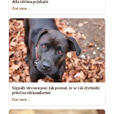
dělá většina pejskařů
Číst dále →
Signály stresu u psů: Jak poznat, že se váš čtyřnohý
přítel necítí komfortně
Číst dále →