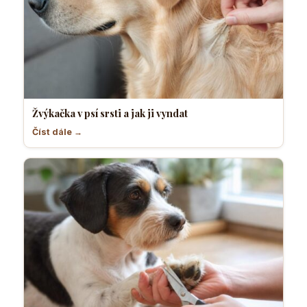
Žvýkačka v psí srsti a jak ji vyndat
Číst dále →