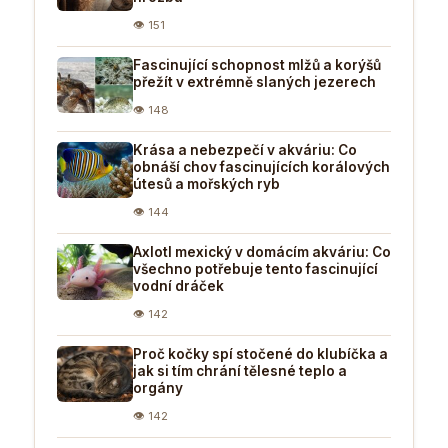
👁 151
Fascinující schopnost mlžů a korýšů
přežít v extrémně slaných jezerech
👁 148
Krása a nebezpečí v akváriu: Co
obnáší chov fascinujících korálových
útesů a mořských ryb
👁 144
Axlotl mexický v domácím akváriu: Co
všechno potřebuje tento fascinující
vodní dráček
👁 142
Proč kočky spí stočené do klubíčka a
jak si tím chrání tělesné teplo a
orgány
👁 142