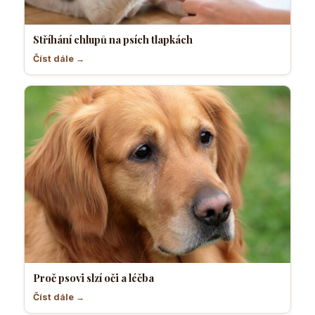
Stříhání chlupů na psích tlapkách
Číst dále →
Proč psovi slzí oči a léčba
Číst dále →