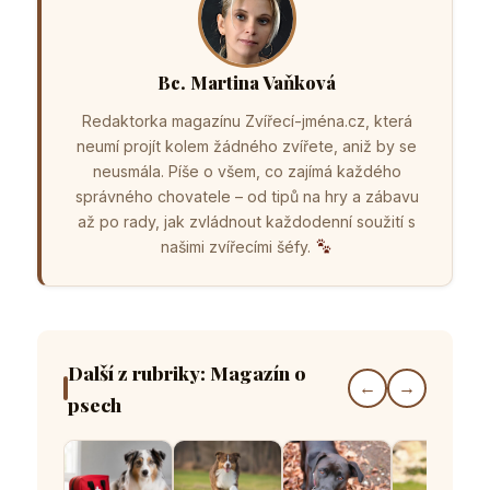
Bc. Martina Vaňková
Redaktorka magazínu Zvířecí-jména.cz, která
neumí projít kolem žádného zvířete, aniž by se
neusmála. Píše o všem, co zajímá každého
správného chovatele – od tipů na hry a zábavu
až po rady, jak zvládnout každodenní soužití s
našimi zvířecími šéfy.
Další z rubriky: Magazín o
←
→
psech