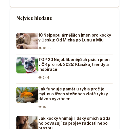
Nejvíce hledané
10 Nejpopulárnějších jmen pro kočky
v Česku: Od Micka po Lunu a Miu
👁 1005
TOP 20 Nejoblíbenějších psích jmen
v ČR pro rok 2025: Klasika, trendy a
inspirace
👁 244
Jak funguje paměť u ryb a proč je
mýtus o třech vteřinách zlaté rybky
dávno vyvrácen
👁 151
Jak kočky vnímají lidský smích a zda
ho považují za projev radosti nebo
hrozbu