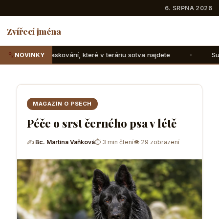
6. SRPNA 2026
Zvířecí jména
í, které v teráriu sotva najdete
Suchozemské želvy: Jak 
NOVINKY
MAGAZÍN O PSECH
Péče o srst černého psa v létě
✍
Bc. Martina Vaňková
⏱ 3 min čtení
👁 29 zobrazení