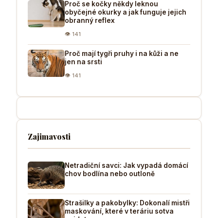
Proč se kočky někdy leknou
obyčejné okurky a jak funguje jejich
obranný reflex
👁 141
Proč mají tygři pruhy i na kůži a ne
jen na srsti
👁 141
Zajimavosti
Netradiční savci: Jak vypadá domácí
chov bodlína nebo outloně
Strašilky a pakobylky: Dokonalí mistři
maskování, které v teráriu sotva