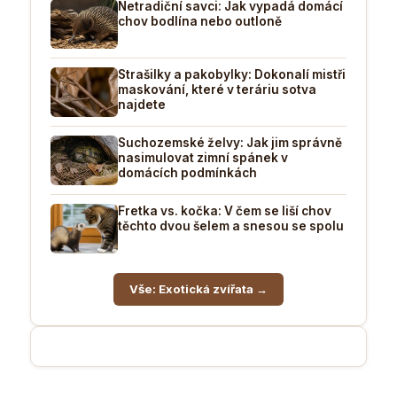
Netradiční savci: Jak vypadá domácí
chov bodlína nebo outloně
Strašilky a pakobylky: Dokonalí mistři
maskování, které v teráriu sotva
najdete
Suchozemské želvy: Jak jim správně
nasimulovat zimní spánek v
domácích podmínkách
Fretka vs. kočka: V čem se liší chov
těchto dvou šelem a snesou se spolu
Vše: Exotická zvířata →