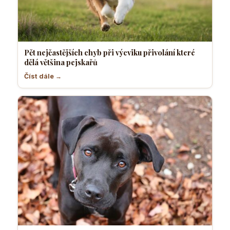
Pět nejčastějších chyb při výcviku přivolání které
dělá většina pejskařů
Číst dále →