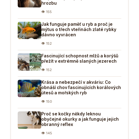
hrozbu
👁 155
Jak funguje paměť u ryb a proč je
mýtus o třech vteřinách zlaté rybky
dávno vyvrácen
👁 152
Fascinující schopnost mlžů a korýšů
přežít v extrémně slaných jezerech
👁 152
Krása a nebezpečí v akváriu: Co
obnáší chov fascinujících korálových
útesů a mořských ryb
👁 150
Proč se kočky někdy leknou
obyčejné okurky a jak funguje jejich
obranný reflex
👁 145