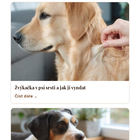
Žvýkačka v psí srsti a jak ji vyndat
Číst dále →