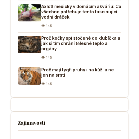
Axlotl mexický v domácím akváriu: Co
všechno potřebuje tento fascinující
vodní dráček
👁 145
Proč kočky spí stočené do klubíčka a
jak si tím chrání tělesné teplo a
orgány
👁 145
Proč mají tygři pruhy i na kůži a ne
jen na srsti
👁 145
Zajimavosti