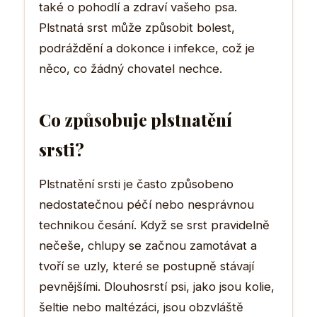
také o pohodlí a zdraví vašeho psa.
Plstnatá srst může způsobit bolest,
podráždění a dokonce i infekce, což je
něco, co žádný chovatel nechce.
Co způsobuje plstnatění
srsti?
Plstnatění srsti je často způsobeno
nedostatečnou péčí nebo nesprávnou
technikou česání. Když se srst pravidelně
nečeše, chlupy se začnou zamotávat a
tvoří se uzly, které se postupně stávají
pevnějšími. Dlouhosrstí psi, jako jsou kolie,
šeltie nebo maltézáci, jsou obzvláště