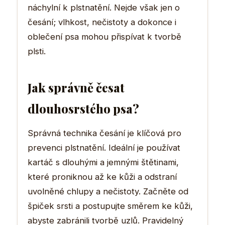
náchylní k plstnatění. Nejde však jen o
česání; vlhkost, nečistoty a dokonce i
oblečení psa mohou přispívat k tvorbě
plsti.
Jak správně česat
dlouhosrstého psa?
Správná technika česání je klíčová pro
prevenci plstnatění. Ideální je používat
kartáč s dlouhými a jemnými štětinami,
které proniknou až ke kůži a odstraní
uvolněné chlupy a nečistoty. Začněte od
špiček srsti a postupujte směrem ke kůži,
abyste zabránili tvorbě uzlů. Pravidelný