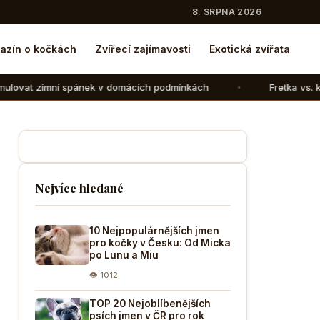
8. SRPNA 2026
azín o kočkách
Zvířecí zajímavosti
Exotická zvířata
nek v domácích podmínkách
Fretka vs. kočka: V čem se liš
Nejvíce hledané
10 Nejpopulárnějších jmen
pro kočky v Česku: Od Micka
po Lunu a Miu
👁 1012
TOP 20 Nejoblíbenějších
psích jmen v ČR pro rok