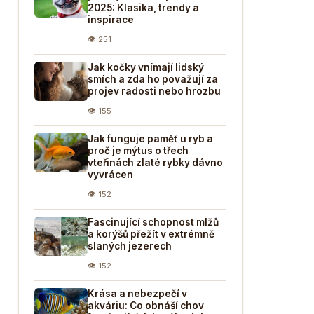
2025: Klasika, trendy a
inspirace
👁 251
Jak kočky vnímají lidský
smích a zda ho považují za
projev radosti nebo hrozbu
👁 155
Jak funguje paměť u ryb a
proč je mýtus o třech
vteřinách zlaté rybky dávno
vyvrácen
👁 152
Fascinující schopnost mlžů
a korýšů přežít v extrémně
slaných jezerech
👁 152
Krása a nebezpečí v
akváriu: Co obnáší chov