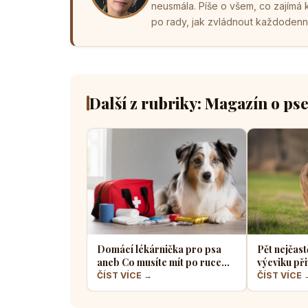
neusmála. Píše o všem, co zajímá
po rady, jak zvládnout každodenní 
Další z rubriky: Magazín o ps
Domácí lékárnička pro psa
Pět nejčast
aneb Co musíte mít po ruce
výcviku při
pro případ nouze
většina pe
ČÍST VÍCE →
ČÍST VÍCE 