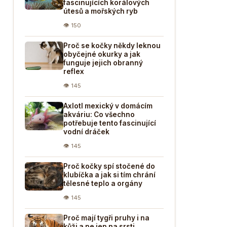
fascinujících korálových
útesů a mořských ryb
👁 150
Proč se kočky někdy leknou
obyčejné okurky a jak
funguje jejich obranný
reflex
👁 145
Axlotl mexický v domácím
akváriu: Co všechno
potřebuje tento fascinující
vodní dráček
👁 145
Proč kočky spí stočené do
klubíčka a jak si tím chrání
tělesné teplo a orgány
👁 145
Proč mají tygři pruhy i na
kůži a ne jen na srsti