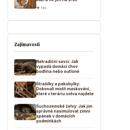
👁 145
Zajimavosti
Netradiční savci: Jak
vypadá domácí chov
bodlína nebo outloně
Strašilky a pakobylky:
Dokonalí mistři maskování,
které v teráriu sotva najdete
Suchozemské želvy: Jak jim
správně nasimulovat zimní
spánek v domácích
podmínkách