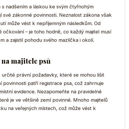
ole s nadšením a láskou ke svým čtyřnohým
jí své zákonné povinnosti. Neznalost zákona však
nutí může vést k nepříjemným následkům. Od
očkování – je toho hodně, co každý majitel musí
 a zajistil pohodu svého mazlíčka i okolí.
 na majitele psů
 určité právní požadavky, které se mohou lišit
í povinnosti patří registrace psa, což zahrnuje
o místní evidence. Nezapomeňte na pravidelné
teré je ve většině zemí povinné. Mnoho majitelů
ítku na veřejných místech, což může vést k