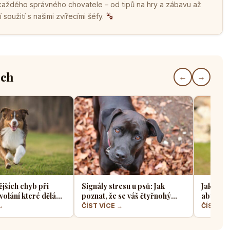
 každého správného chovatele – od tipů na hry a zábavu až
soužití s našimi zvířecími šéfy.
ech
←
→
ějších chyb při
Signály stresu u psů: Jak
Jak sprá
volání které dělá
poznat, že se váš čtyřnohý
aby z ně
jskařů
přítel necítí komfortně
a klidný
→
ČÍST VÍCE →
ČÍST VÍ