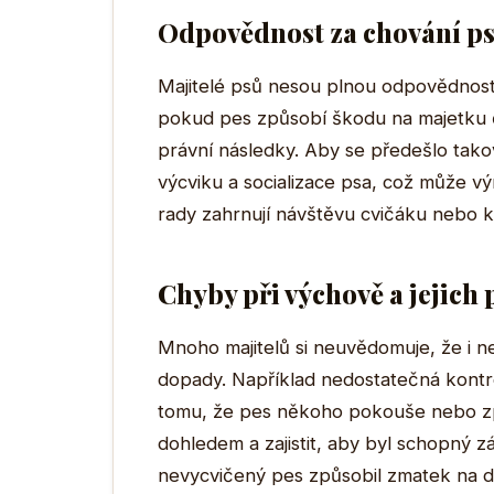
Odpovědnost za chování p
Majitelé psů nesou plnou odpovědnost
pokud pes způsobí škodu na majetku či 
právní následky. Aby se předešlo takov
výcviku a socializace psa, což může výr
rady zahrnují návštěvu cvičáku nebo k
Chyby při výchově a jejich
Mnoho majitelů si neuvědomuje, že i 
dopady. Například nedostatečná kontr
tomu, že pes někoho pokouše nebo zp
dohledem a zajistit, aby byl schopný zá
nevycvičený pes způsobil zmatek na dět