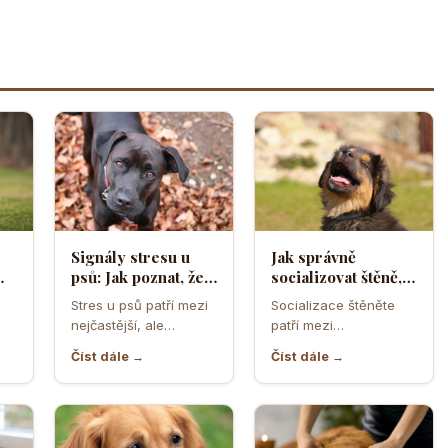
Signály stresu u
Jak správně
psů: Jak poznat, že
socializovat štěně,
ělá
se váš čtyřnohý
aby z něj vyrostl
Stres u psů patří mezi
Socializace štěněte
přítel necítí
sebevědomý a
nejčastější, ale
patří mezi
komfortně
klidný pes
zároveň
nejdůležitější úkoly
Číst dále →
Číst dále →
nejpodceňovanější
prvních měsíců života.
problémy každodenní
Právě v tomto období
péče. Může se…
se…