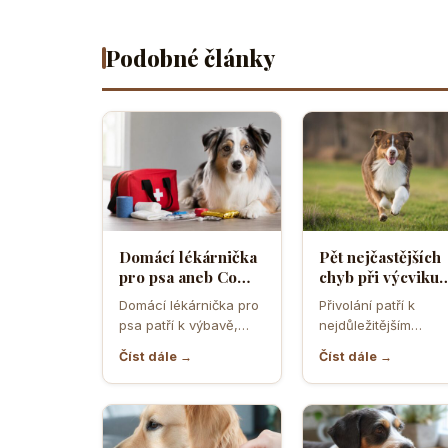
Podobné články
Domácí lékárnička
Pět nejčastějších
pro psa aneb Co
chyb při výcviku
musíte mít po ruce
přivolání které d
Domácí lékárnička pro
Přivolání patří k
pro případ nouze
většina pejskařů
psa patří k výbavě,
nejdůležitějším
která může v
dovednostem psa,
Číst dále →
Číst dále →
rozhodující chvíli
protože rozhoduje o
ušetřit čas,…
bezpečí, pohodě i o
tom,…