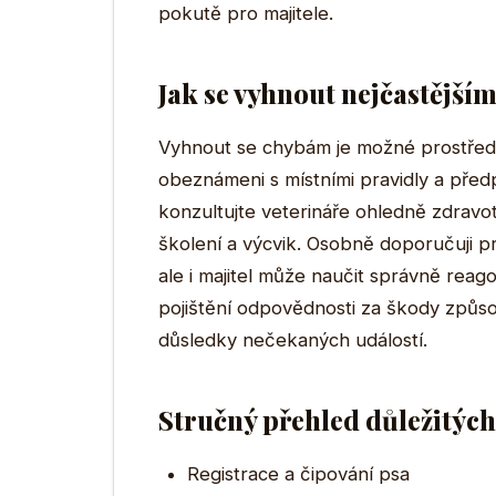
pokutě pro majitele.
Jak se vyhnout nejčastějš
Vyhnout se chybám je možné prostředni
obeznámeni s místními pravidly a předp
konzultujte veterináře ohledně zdrav
školení a výcvik. Osobně doporučuji p
ale i majitel může naučit správně reag
pojištění odpovědnosti za škody způs
důsledky nečekaných událostí.
Stručný přehled důležitýc
Registrace a čipování psa