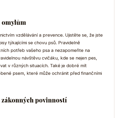
ím omylům
ctvím vzdělávání a prevence. Ujistěte se, že jste
isy týkajícími se chovu psů. Pravidelně
otních potřeb vašeho psa a nezapomeňte na
ravidelnou návštěvu cvičáku, kde se nejen pes,
ovat v různých situacích. Také je dobré mít
obené psem, které může ochránit před finančními
h zákonných povinností