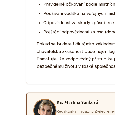
Pravidelné očkování podle místníc
Používání vodítka na veřejných mís
Odpovědnost za škody způsobené
Pojištění odpovědnosti za psa (do
Pokud se budete řídit těmito základním
chovatelská zkušenost bude nejen legál
Pamatujte, že zodpovědný přístup ke 
bezpečnému životu v lidské společnost
Bc. Martina Vaňková
Redaktorka magazínu Zvířecí-jména