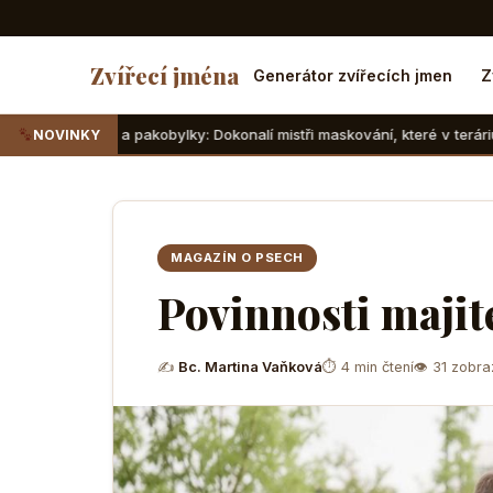
Zvířecí jména
Generátor zvířecích jmen
Z
 pakobylky: Dokonalí mistři maskování, které v teráriu sotva najdete
NOVINKY
MAGAZÍN O PSECH
Povinnosti majit
✍
Bc. Martina Vaňková
⏱ 4 min čtení
👁 31 zobra