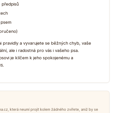
h předpisů
tech
 psem
poručeno)
i pravidly a vyvarujete se běžných chyb, vaše
ní, ale i radostná pro vás i vašeho psa.
psovi je klíčem k jeho spokojenému a
i.
.cz, která neumí projít kolem žádného zvířete, aniž by se