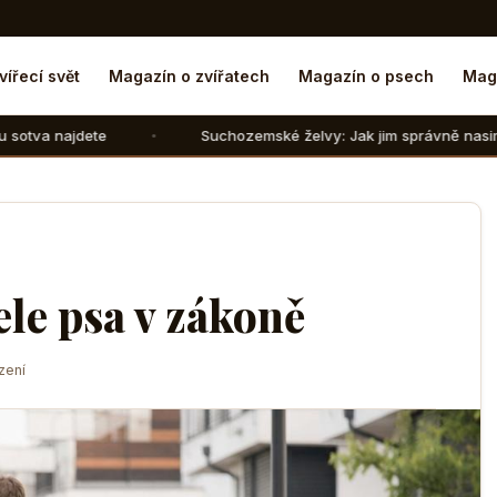
vířecí svět
Magazín o zvířatech
Magazín o psech
Mag
Suchozemské želvy: Jak jim správně nasimulovat zimní spá
ele psa v zákoně
zení