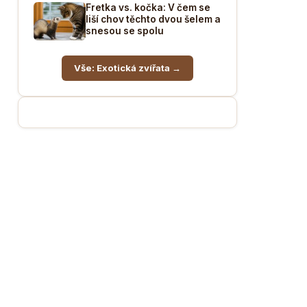
Fretka vs. kočka: V čem se
liší chov těchto dvou šelem a
snesou se spolu
Vše: Exotická zvířata →