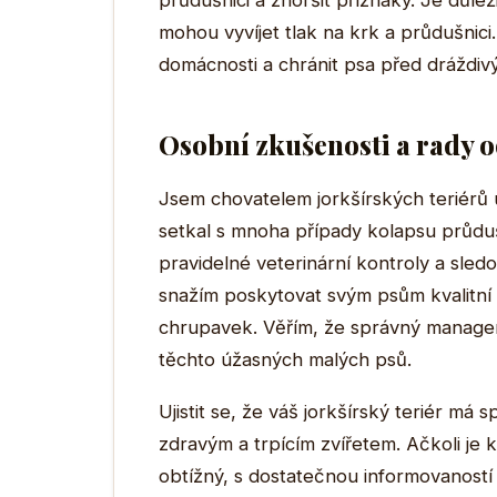
průdušnici a zhoršit příznaky. Je důle
mohou vyvíjet tlak na krk a průdušnici
domácnosti a chránit psa před dráždivý
Osobní zkušenosti a rady o
Jsem chovatelem jorkšírských teriérů 
setkal s mnoha případy kolapsu průduš
pravidelné veterinární kontroly a sled
snažím poskytovat svým psům kvalitní 
chrupavek. Věřím, že správný managem
těchto úžasných malých psů.
Ujistit se, že váš jorkšírský teriér m
zdravým a trpícím zvířetem. Ačkoli j
obtížný, s dostatečnou informovaností