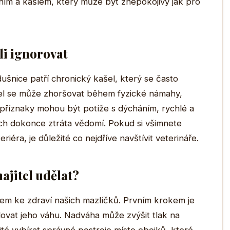
ním a kašlem, který může být znepokojivý jak pro
li ignorovat
ušnice patří chronický kašel, který se často
ašel se může zhoršovat během fyzické námahy,
 příznaky mohou být potíže s dýcháním, rychlé a
ch dokonce ztráta vědomí. Pokud si všimnete
iéra, je důležité co nejdříve navštívit veterináře.
ajitel udělat?
čem ke zdraví našich mazlíčků. Prvním krokem je
lovat jeho váhu. Nadváha může zvýšit tlak na