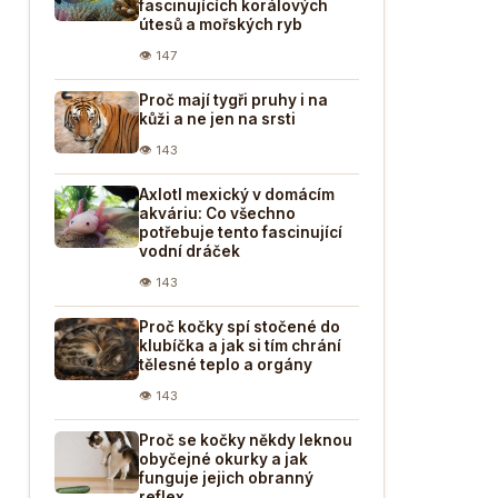
fascinujících korálových
útesů a mořských ryb
👁 147
Proč mají tygři pruhy i na
kůži a ne jen na srsti
👁 143
Axlotl mexický v domácím
akváriu: Co všechno
potřebuje tento fascinující
vodní dráček
👁 143
Proč kočky spí stočené do
klubíčka a jak si tím chrání
tělesné teplo a orgány
👁 143
Proč se kočky někdy leknou
obyčejné okurky a jak
funguje jejich obranný
reflex