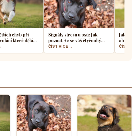
ějších chyb při
Signály stresu u psů: Jak
Jak sprá
volání které dělá
poznat, že se váš čtyřnohý
aby z ně
jskařů
přítel necítí komfortně
a klidný
→
ČÍST VÍCE →
ČÍST VÍ