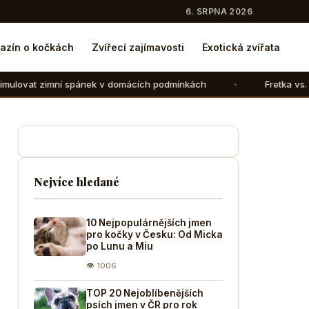
6. SRPNA 2026
azín o kočkách
Zvířecí zajímavosti
Exotická zvířata
pánek v domácích podmínkách
Fretka vs. kočka: V čem se l
Nejvíce hledané
10 Nejpopulárnějších jmen
pro kočky v Česku: Od Micka
po Lunu a Miu
👁 1006
TOP 20 Nejoblíbenějších
psích jmen v ČR pro rok