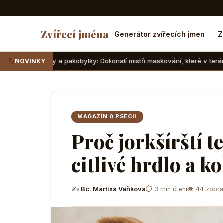
Zvířecí jména
Generátor zvířecích jmen
Z
 a pakobylky: Dokonalí mistři maskování, které v teráriu sotva najdete
NOVINKY
MAGAZÍN O PSECH
Proč jorkšírští te
citlivé hrdlo a k
✍
Bc. Martina Vaňková
⏱ 3 min čtení
👁 44 zobra