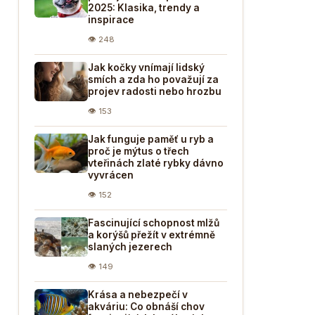
2025: Klasika, trendy a
inspirace
👁 248
Jak kočky vnímají lidský
smích a zda ho považují za
projev radosti nebo hrozbu
👁 153
Jak funguje paměť u ryb a
proč je mýtus o třech
vteřinách zlaté rybky dávno
vyvrácen
👁 152
Fascinující schopnost mlžů
a korýšů přežít v extrémně
slaných jezerech
👁 149
Krása a nebezpečí v
akváriu: Co obnáší chov