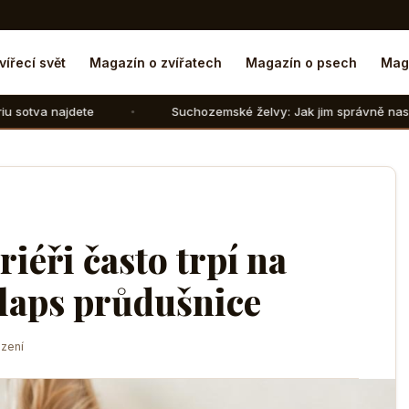
vířecí svět
Magazín o zvířatech
Magazín o psech
Mag
Suchozemské želvy: Jak jim správně nasimulovat zimní s
riéři často trpí na
olaps průdušnice
zení