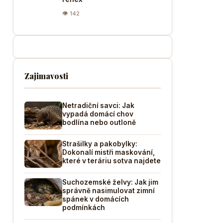
👁 142
Zajimavosti
Netradiční savci: Jak
vypadá domácí chov
bodlína nebo outloně
Strašilky a pakobylky:
Dokonalí mistři maskování,
které v teráriu sotva najdete
Suchozemské želvy: Jak jim
správně nasimulovat zimní
spánek v domácích
podmínkách