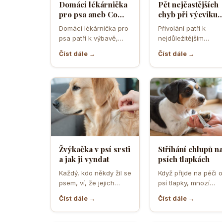
Domácí lékárnička
Pět nejčastějších
pro psa aneb Co
chyb při výcviku
musíte mít po ruce
přivolání které d
Domácí lékárnička pro
Přivolání patří k
pro případ nouze
většina pejskařů
psa patří k výbavě,
nejdůležitějším
která může v
dovednostem psa,
Číst dále →
Číst dále →
rozhodující chvíli
protože rozhoduje o
ušetřit čas,…
bezpečí, pohodě i o
tom,…
Žvýkačka v psí srsti
Stříhání chlupů n
a jak ji vyndat
psích tlapkách
Každý, kdo někdy žil se
Když přijde na péči 
psem, ví, že jejich
psí tlapky, mnozí
zvědavost a touha
majitelé zvířat netuší
Číst dále →
Číst dále →
zkoumat svět…
jak důležité je…