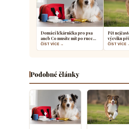
Domácí lékárnička pro psa
Pět nejčast
aneb Co musíte mít po ruce
výcviku při
pro případ nouze
většina pe
ČÍST VÍCE →
ČÍST VÍCE 
Podobné články