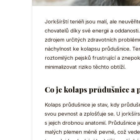
Jorkšírští teriéři jsou malí, ale neuvěři
chovatelů díky své energii a oddanosti
zdrojem určitých zdravotních problémů.
náchylnost ke kolapsu průdušnice. Te
roztomilých pejsků frustrující a znepok
minimalizovat riziko těchto obtíží.
Co je kolaps průdušnice a 
Kolaps průdušnice je stav, kdy průdušn
svou pevnost a zplošťuje se. U jorkšírs
s jejich drobnou anatomií. Průdušnice
malých plemen méně pevné, což vede k 