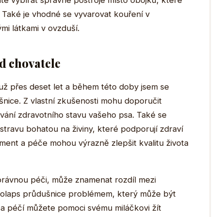
žité vybírat správné postroje místo obojků, které
. Také je vhodné se vyvarovat kouření v
mi látkami v ovzduší.
d chovatele
už přes deset let a během této doby jsem se
nice. Z vlastní zkušenosti mohu doporučit
ování zdravotního stavu vašeho psa. Také se
stravu bohatou na živiny, které podporují zdraví
ent a péče mohou výrazně zlepšit kvalitu života
á správnou péči, může znamenat rozdíl mezi
e kolaps průdušnice problémem, který může být
 a péčí můžete pomoci svému miláčkovi žít