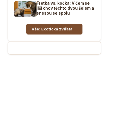
Fretka vs. kočka: V čem se
liší chov těchto dvou šelem a
snesou se spolu
Vše: Exotická zvířata →