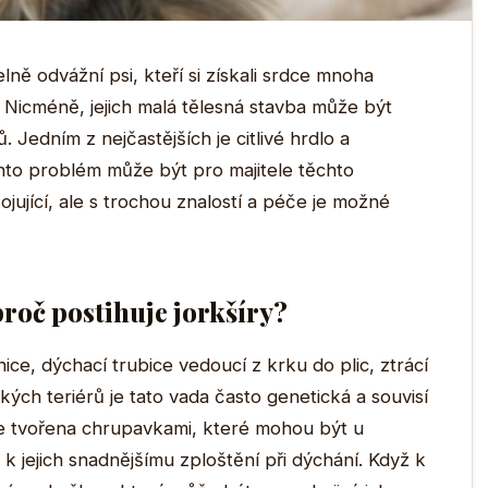
telně odvážní psi, kteří si získali srdce mnoha
. Nicméně, jejich malá tělesná stavba může být
 Jedním z nejčastějších je citlivé hrdlo a
nto problém může být pro majitele těchto
ojující, ale s trochou znalostí a péče je možné
proč postihuje jorkšíry?
ice, dýchací trubice vedoucí z krku do plic, ztrácí
kých teriérů je tato vada často genetická a souvisí
 je tvořena chrupavkami, které mohou být u
jejich snadnějšímu zploštění při dýchání. Když k