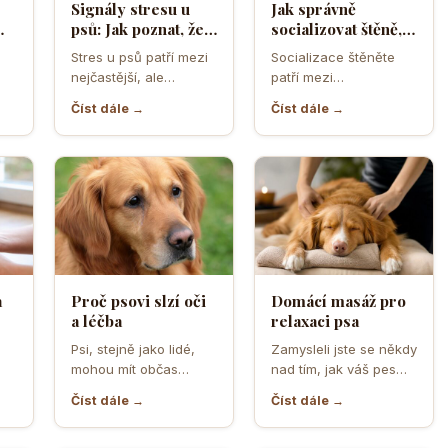
Signály stresu u
Jak správně
psů: Jak poznat, že
socializovat štěně,
ělá
se váš čtyřnohý
aby z něj vyrostl
Stres u psů patří mezi
Socializace štěněte
přítel necítí
sebevědomý a
nejčastější, ale
patří mezi
komfortně
klidný pes
zároveň
nejdůležitější úkoly
Číst dále →
Číst dále →
nejpodceňovanější
prvních měsíců života.
problémy každodenní
Právě v tomto období
péče. Může se…
se…
a
Proč psovi slzí oči
Domácí masáž pro
a léčba
relaxaci psa
o
Psi, stejně jako lidé,
Zamysleli jste se někdy
mohou mít občas
nad tím, jak váš pes
,
problémy s očima, a
vnímá vaši přítomnost?
Číst dále →
Číst dále →
jedním z
Často se…
nejčastějších…