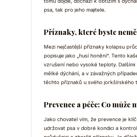
tomu dojde, dochází k obtížím s dýchá
psa, tak pro jeho majitele.
Příznaky, které byste nemě
Mezi nejčastější příznaky kolapsu průd
popisuje jako „husí honění“. Tento k
vzrušení nebo vysoké teploty. Dalšími
mělké dýchání, a v závažných případe
těchto příznaků u svého jorkšírského ter
Prevence a péče: Co může m
Jako chovatel vím, že prevence je klí
udržovat psa v dobré kondici a kontro