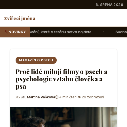
6. SRPNA 2026
Zvířecí jména
které v teráriu sotva najdete
Suchozemské želvy: Jak jim 
NOVINKY
MAGAZÍN O PSECH
Proč lidé milují filmy o psech a
psychologie vztahu člověka a
psa
✍
Bc. Martina Vaňková
⏱ 4 min čtení
👁 29 zobrazení