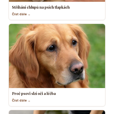
Stříhání chlupů na psích tlapkách
Číst dále →
Proč psovi slzí oči a léčba
Číst dále →