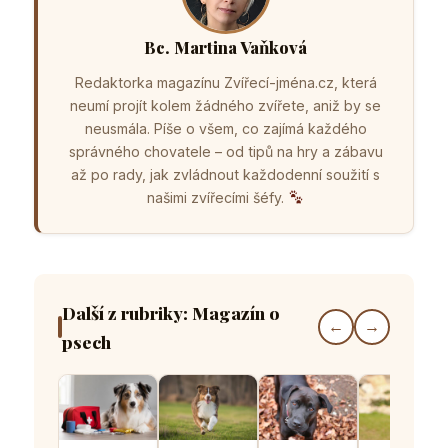
Bc. Martina Vaňková
Redaktorka magazínu Zvířecí-jména.cz, která
neumí projít kolem žádného zvířete, aniž by se
neusmála. Píše o všem, co zajímá každého
správného chovatele – od tipů na hry a zábavu
až po rady, jak zvládnout každodenní soužití s
našimi zvířecími šéfy.
Další z rubriky: Magazín o
←
→
psech