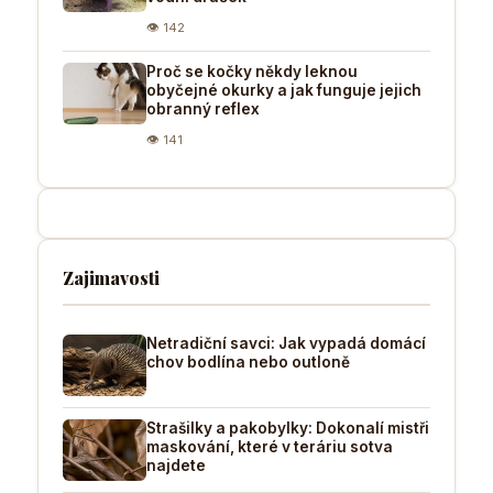
👁 142
Proč se kočky někdy leknou
obyčejné okurky a jak funguje jejich
obranný reflex
👁 141
Zajimavosti
Netradiční savci: Jak vypadá domácí
chov bodlína nebo outloně
Strašilky a pakobylky: Dokonalí mistři
maskování, které v teráriu sotva
najdete