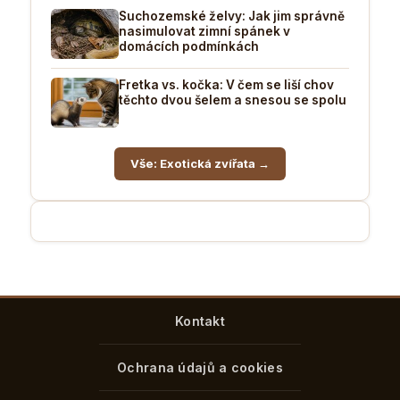
Suchozemské želvy: Jak jim správně
nasimulovat zimní spánek v
domácích podmínkách
Fretka vs. kočka: V čem se liší chov
těchto dvou šelem a snesou se spolu
Vše: Exotická zvířata →
Kontakt
Ochrana údajů a cookies