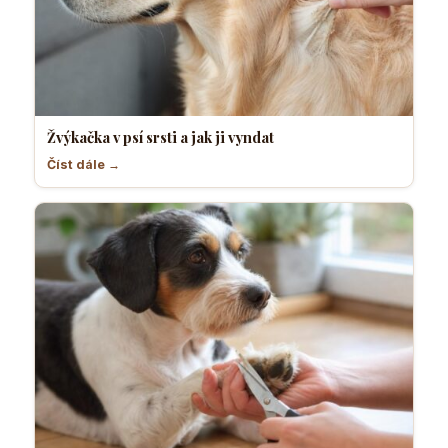
Žvýkačka v psí srsti a jak ji vyndat
Číst dále →