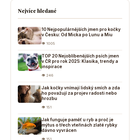
Nejvíce hledané
10 Nejpopulárnějších jmen pro kočky
v Česku: Od Micka po Lunu a Miu
👁 1005
TOP 20 Nejoblíbenějších psích jmen
v ČR pro rok 2025: Klasika, trendy a
inspirace
👁 246
Jak kočky vnímají lidský smích a zda
ho považují za projev radosti nebo
hrozbu
👁 151
Jak funguje paměť u ryb a proč je
mýtus o třech vteřinách zlaté rybky
dávno vyvrácen
👁 151