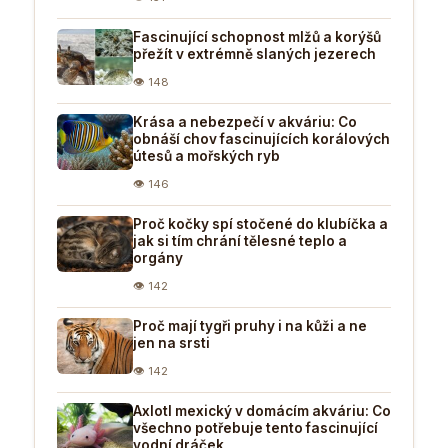
Fascinující schopnost mlžů a korýšů
přežít v extrémně slaných jezerech
👁 148
Krása a nebezpečí v akváriu: Co
obnáší chov fascinujících korálových
útesů a mořských ryb
👁 146
Proč kočky spí stočené do klubíčka a
jak si tím chrání tělesné teplo a
orgány
👁 142
Proč mají tygři pruhy i na kůži a ne
jen na srsti
👁 142
Axlotl mexický v domácím akváriu: Co
všechno potřebuje tento fascinující
vodní dráček