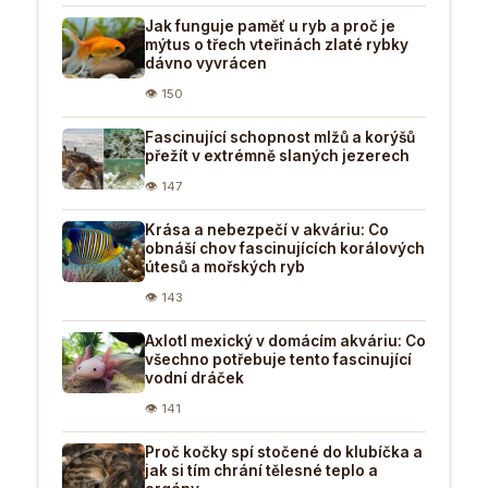
Jak funguje paměť u ryb a proč je
mýtus o třech vteřinách zlaté rybky
dávno vyvrácen
👁 150
Fascinující schopnost mlžů a korýšů
přežít v extrémně slaných jezerech
👁 147
Krása a nebezpečí v akváriu: Co
obnáší chov fascinujících korálových
útesů a mořských ryb
👁 143
Axlotl mexický v domácím akváriu: Co
všechno potřebuje tento fascinující
vodní dráček
👁 141
Proč kočky spí stočené do klubíčka a
jak si tím chrání tělesné teplo a