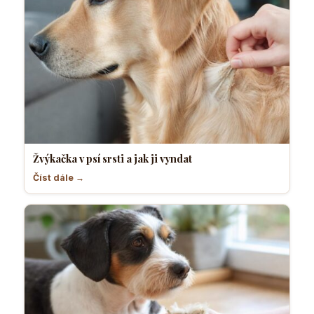
Žvýkačka v psí srsti a jak ji vyndat
Číst dále →