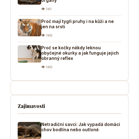
orgány
👁 141
Proč mají tygři pruhy i na kůži a ne
jen na srsti
👁 140
Proč se kočky někdy leknou
obyčejné okurky a jak funguje jejich
obranný reflex
👁 140
Zajimavosti
Netradiční savci: Jak vypadá domácí
chov bodlína nebo outloně