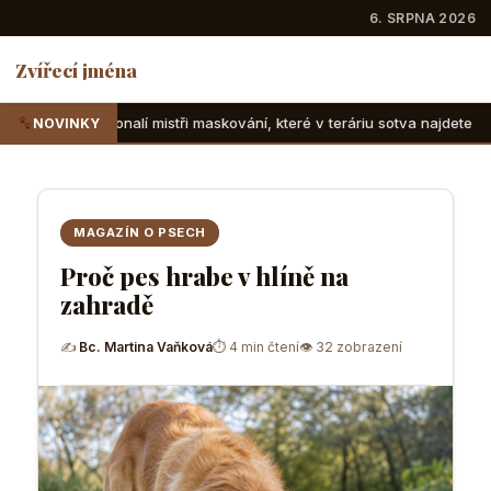
6. SRPNA 2026
Zvířecí jména
tři maskování, které v teráriu sotva najdete
Suchozemské ž
NOVINKY
MAGAZÍN O PSECH
Proč pes hrabe v hlíně na
zahradě
✍
Bc. Martina Vaňková
⏱ 4 min čtení
👁 32 zobrazení