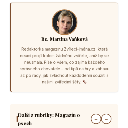
Bc. Martina Vaňková
Redaktorka magazínu Zvířecí-jména.cz, která
neumí projít kolem žádného zvířete, aniž by se
neusmála. Píše o všem, co zajímá každého
správného chovatele – od tipů na hry a zábavu
až po rady, jak zvládnout každodenní soužití s
našimi zvířecími šéfy.
Další z rubriky: Magazín o
←
→
psech