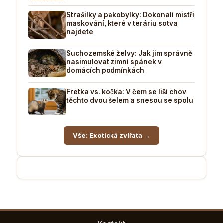
Strašilky a pakobylky: Dokonalí mistři
maskování, které v teráriu sotva
najdete
Suchozemské želvy: Jak jim správně
nasimulovat zimní spánek v
domácích podmínkách
Fretka vs. kočka: V čem se liší chov
těchto dvou šelem a snesou se spolu
Vše: Exotická zvířata →