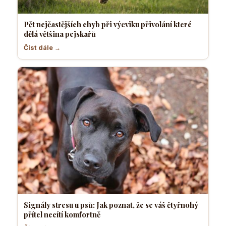
Pět nejčastějších chyb při výcviku přivolání které
dělá většina pejskařů
Číst dále →
Signály stresu u psů: Jak poznat, že se váš čtyřnohý
přítel necítí komfortně