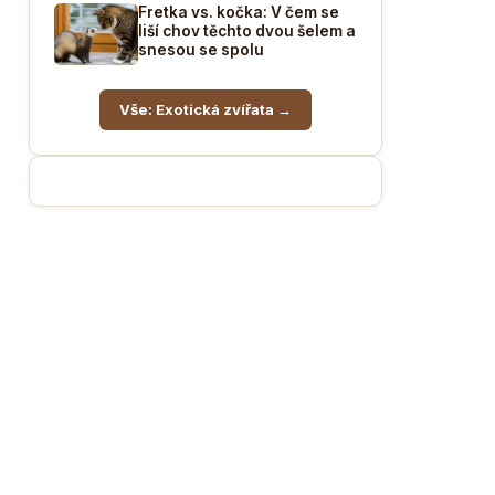
Fretka vs. kočka: V čem se
liší chov těchto dvou šelem a
snesou se spolu
Vše: Exotická zvířata →