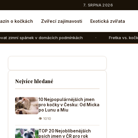
7. SRPNA 2026
azín o kočkách
Zvířecí zajímavosti
Exotická zvířata
 v domácích podmínkách
Fretka vs. kočka: V čem se liší 
Nejvíce hledané
10 Nejpopulárnějších jmen
pro kočky v Česku: Od Micka
po Lunu a Miu
👁 1010
TOP 20 Nejoblíbenějších
psích jmen v ČR pro rok