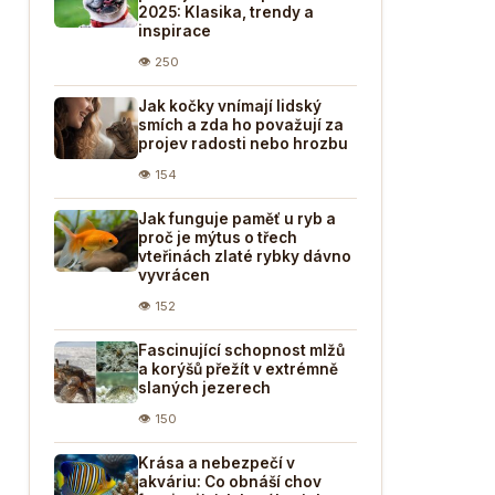
2025: Klasika, trendy a
inspirace
👁 250
Jak kočky vnímají lidský
smích a zda ho považují za
projev radosti nebo hrozbu
👁 154
Jak funguje paměť u ryb a
proč je mýtus o třech
vteřinách zlaté rybky dávno
vyvrácen
👁 152
Fascinující schopnost mlžů
a korýšů přežít v extrémně
slaných jezerech
👁 150
Krása a nebezpečí v
akváriu: Co obnáší chov