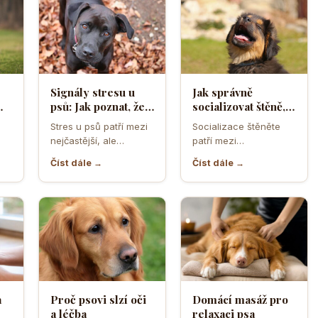
Signály stresu u
Jak správně
psů: Jak poznat, že
socializovat štěně,
ělá
se váš čtyřnohý
aby z něj vyrostl
Stres u psů patří mezi
Socializace štěněte
přítel necítí
sebevědomý a
nejčastější, ale
patří mezi
komfortně
klidný pes
zároveň
nejdůležitější úkoly
Číst dále →
Číst dále →
nejpodceňovanější
prvních měsíců života.
problémy každodenní
Právě v tomto období
péče. Může se…
se…
a
Proč psovi slzí oči
Domácí masáž pro
a léčba
relaxaci psa