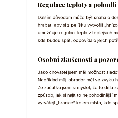
Regulace teploty a pohodlí
Dalším důvodem může být snaha o dosa
hrabat, aby si z pelíšku vytvořili „hní
umožňuje regulaci tepla v teplejších mě
kde budou spát, odpovídalo jejich pot
Osobní zkušenosti a pozor
Jako chovatel jsem měl možnost sledov
Například můj labrador měl ve zvyku h
Ze začátku jsem si myslel, že to dělá z
způsob, jak si najít to nejpohodlnější 
vytvářejí „hranice“ kolem místa, kde spí