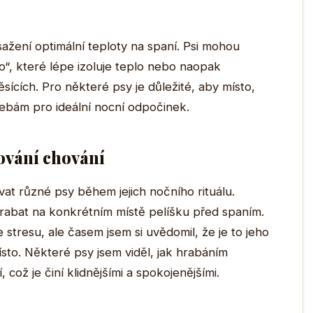
žení optimální teploty na spaní. Psi mohou
zdo“, které lépe izoluje teplo nebo naopak
sících. Pro některé psy je důležité, aby místo,
řebám pro ideální nocní odpočinek.
ování chování
at různé psy během jejich nočního rituálu.
rabat na konkrétním místě pelíšku před spaním.
e stresu, ale časem jsem si uvědomil, že je to jeho
místo. Některé psy jsem viděl, jak hrabáním
, což je činí klidnějšími a spokojenějšími.