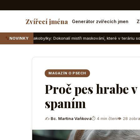
Zvířecí jména
Generátor zvířecích jmen
Z
kobylky: Dokonalí mistři maskování, které v teráriu sotva najdete
NOVINKY
MAGAZÍN O PSECH
Proč pes hrabe v 
spaním
✍
Bc. Martina Vaňková
⏱ 4 min čtení
👁 28 zobra