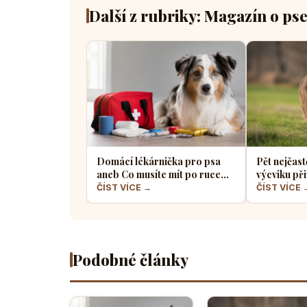
Další z rubriky: Magazín o ps
Domácí lékárnička pro psa
Pět nejčast
aneb Co musíte mít po ruce
výcviku při
pro případ nouze
většina pe
ČÍST VÍCE →
ČÍST VÍCE 
Podobné články