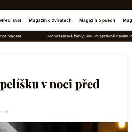
vířecí svět
Magazín o zvířatech
Magazín o psech
Mag
Suchozemské želvy: Jak jim správně nasimulovat zimní spánek
pelíšku v noci před
zení