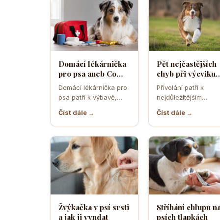
Domácí lékárnička
Pět nejčastějších
pro psa aneb Co
chyb při výcviku
musíte mít po ruce
přivolání které d
Domácí lékárnička pro
Přivolání patří k
pro případ nouze
většina pejskařů
psa patří k výbavě,
nejdůležitějším
která může v
dovednostem psa,
Číst dále →
Číst dále →
rozhodující chvíli
protože rozhoduje o
ušetřit čas,…
bezpečí, pohodě i o
tom,…
Žvýkačka v psí srsti
Stříhání chlupů n
a jak ji vyndat
psích tlapkách