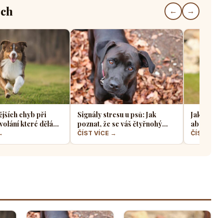
ech
←
→
ějších chyb při
Signály stresu u psů: Jak
Jak sprá
volání které dělá
poznat, že se váš čtyřnohý
aby z ně
jskařů
přítel necítí komfortně
a klidný
→
ČÍST VÍCE →
ČÍST VÍ