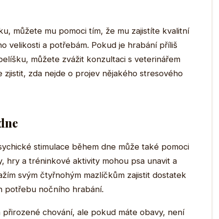
ku, můžete mu pomoci tím, že mu zajistíte kvalitní
o velikosti a potřebám. Pokud je hrabání příliš
elíšku, můžete zvážit konzultaci s veterinářem
zjistit, zda nejde o projev nějakého stresového
 dne
psychické stimulace během dne může také pomoci
y, hry a tréninkové aktivity mohou psa unavit a
nažím svým čtyřnohým mazlíčkům zajistit dostatek
ich potřebu nočního hrabání.
 přirozené chování, ale pokud máte obavy, není