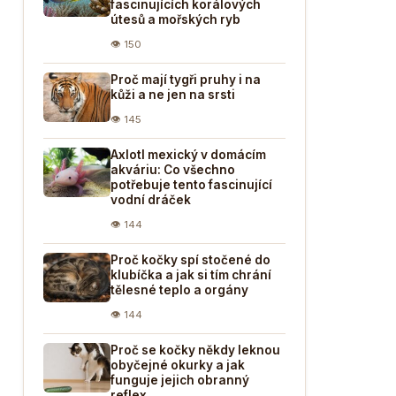
fascinujících korálových
útesů a mořských ryb
👁 150
Proč mají tygři pruhy i na
kůži a ne jen na srsti
👁 145
Axlotl mexický v domácím
akváriu: Co všechno
potřebuje tento fascinující
vodní dráček
👁 144
Proč kočky spí stočené do
klubíčka a jak si tím chrání
tělesné teplo a orgány
👁 144
Proč se kočky někdy leknou
obyčejné okurky a jak
funguje jejich obranný
reflex