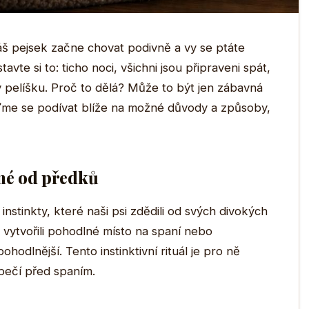
áš pejsek začne chovat podivně a vy se ptáte
vte si to: ticho noci, všichni jsou připraveni spát,
v pelíšku. Proč to dělá? Může to být jen zábavná
jďme se podívat blíže na možné důvody a způsoby,
ěné od předků
instinkty, které naši psi zdědili od svých divokých
i vytvořili pohodlné místo na spaní nebo
ohodlnější. Tento instinktivní rituál je pro ně
zpečí před spaním.