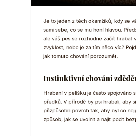
Je to jeden z těch okamžiků, kdy se v
sami sebe, co se mu honí hlavou. Předsta
ale váš pes se rozhodne začít hrabat 
zvyklost, nebo je za tím něco víc? Po
jak tomuto chování porozumět.
Instinktivní chování zděd
Hrabaní v pelíšku je často spojováno s 
předků. V přírodě by psi hrabali, aby s
přizpůsobili povrch tak, aby byl co nejp
způsob, jak se uvolnit a najít pocit be