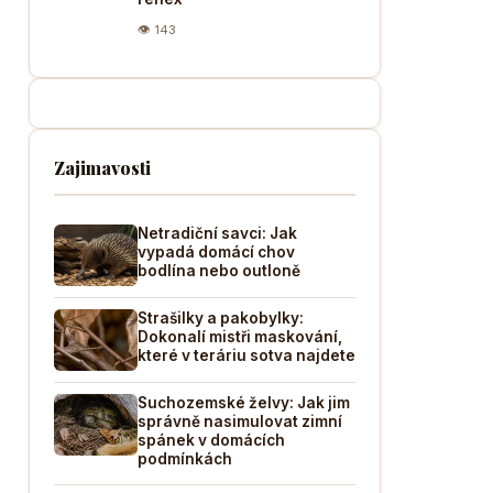
👁 143
Zajimavosti
Netradiční savci: Jak
vypadá domácí chov
bodlína nebo outloně
Strašilky a pakobylky:
Dokonalí mistři maskování,
které v teráriu sotva najdete
Suchozemské želvy: Jak jim
správně nasimulovat zimní
spánek v domácích
podmínkách