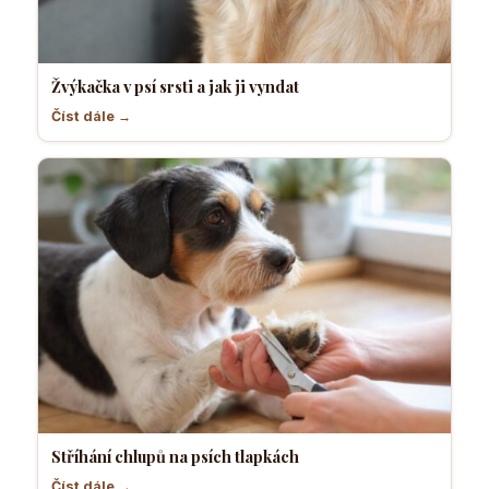
Žvýkačka v psí srsti a jak ji vyndat
Číst dále →
Stříhání chlupů na psích tlapkách
Číst dále →