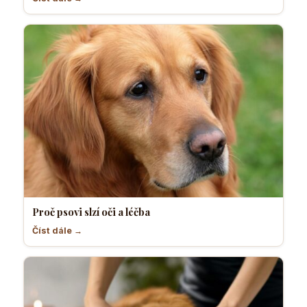
Proč psovi slzí oči a léčba
Číst dále →