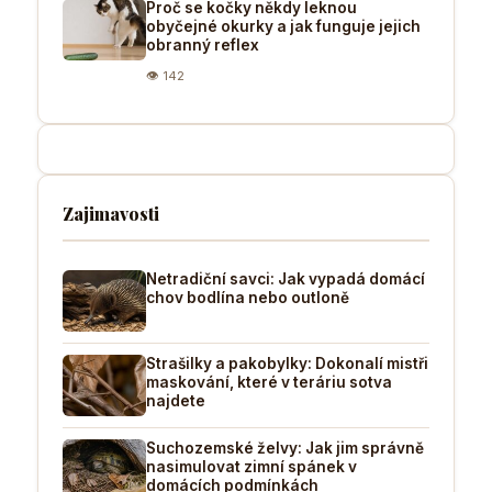
Proč se kočky někdy leknou
obyčejné okurky a jak funguje jejich
obranný reflex
👁 142
Zajimavosti
Netradiční savci: Jak vypadá domácí
chov bodlína nebo outloně
Strašilky a pakobylky: Dokonalí mistři
maskování, které v teráriu sotva
najdete
Suchozemské želvy: Jak jim správně
nasimulovat zimní spánek v
domácích podmínkách