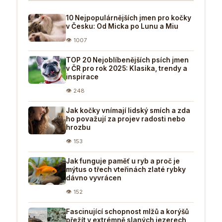
10 Nejpopulárnějších jmen pro kočky
v Česku: Od Micka po Lunu a Miu
👁 1007
TOP 20 Nejoblíbenějších psích jmen
v ČR pro rok 2025: Klasika, trendy a
inspirace
👁 248
Jak kočky vnímají lidský smích a zda
ho považují za projev radosti nebo
hrozbu
👁 153
Jak funguje paměť u ryb a proč je
mýtus o třech vteřinách zlaté rybky
dávno vyvrácen
👁 152
Fascinující schopnost mlžů a korýšů
přežít v extrémně slaných jezerech