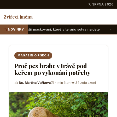
7. SRPNA 2026
Zvířecí jména
 maskování, které v teráriu sotva najdete
Suchozemské želv
NOVINKY
MAGAZÍN O PSECH
Proč pes hrabe v trávě pod
keřem po vykonání potřeby
✍
Bc. Martina Vaňková
⏱ 4 min čtení
👁 34 zobrazení