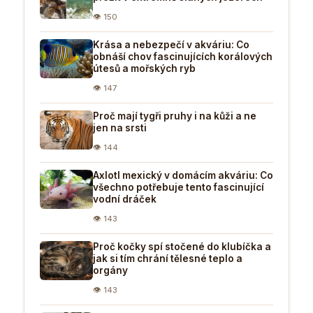
👁 150
Krása a nebezpečí v akváriu: Co
obnáší chov fascinujících korálových
útesů a mořských ryb
👁 147
Proč mají tygři pruhy i na kůži a ne
jen na srsti
👁 144
Axlotl mexický v domácím akváriu: Co
všechno potřebuje tento fascinující
vodní dráček
👁 143
Proč kočky spí stočené do klubíčka a
jak si tím chrání tělesné teplo a
orgány
👁 143