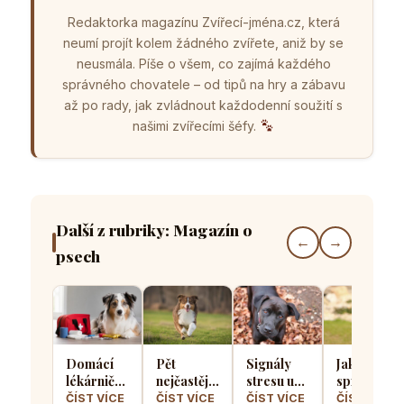
Redaktorka magazínu Zvířecí-jména.cz, která
neumí projít kolem žádného zvířete, aniž by se
neusmála. Píše o všem, co zajímá každého
správného chovatele – od tipů na hry a zábavu
až po rady, jak zvládnout každodenní soužití s
našimi zvířecími šéfy.
Další z rubriky: Magazín o
←
→
psech
Domácí
Pět
Signály
Jak
lékárnička
nejčastějších
stresu u
správně
pro psa
chyb při
psů: Jak
socializova
ČÍST VÍCE
ČÍST VÍCE
ČÍST VÍCE
ČÍST VÍCE