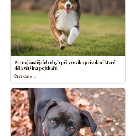
Pět nejčastějších chyb při výcviku přivolání které
dělá většina pejskařů
Číst dále →