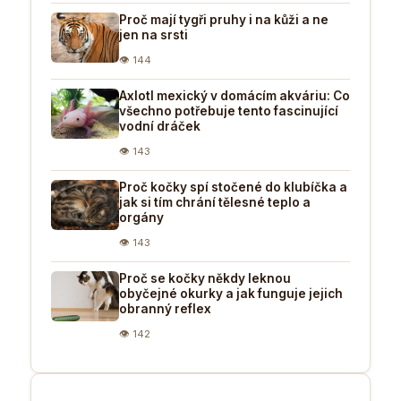
Proč mají tygři pruhy i na kůži a ne
jen na srsti
👁 144
Axlotl mexický v domácím akváriu: Co
všechno potřebuje tento fascinující
vodní dráček
👁 143
Proč kočky spí stočené do klubíčka a
jak si tím chrání tělesné teplo a
orgány
👁 143
Proč se kočky někdy leknou
obyčejné okurky a jak funguje jejich
obranný reflex
👁 142