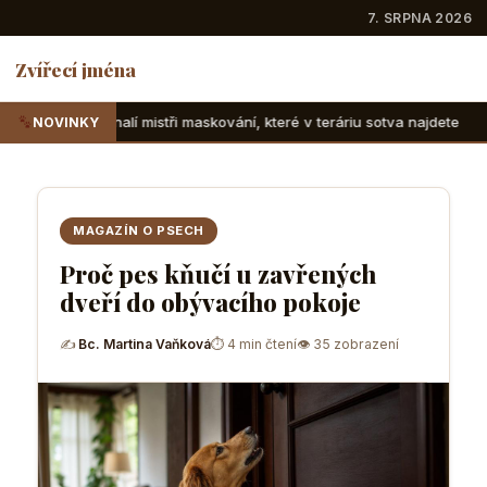
7. SRPNA 2026
Zvířecí jména
tři maskování, které v teráriu sotva najdete
Suchozemské ž
NOVINKY
MAGAZÍN O PSECH
Proč pes kňučí u zavřených
dveří do obývacího pokoje
✍
Bc. Martina Vaňková
⏱ 4 min čtení
👁 35 zobrazení