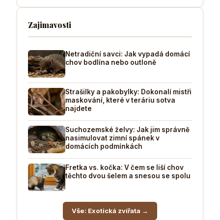
Zajimavosti
Netradiční savci: Jak vypadá domácí
chov bodlína nebo outloně
Strašilky a pakobylky: Dokonalí mistři
maskování, které v teráriu sotva
najdete
Suchozemské želvy: Jak jim správně
nasimulovat zimní spánek v
domácích podmínkách
Fretka vs. kočka: V čem se liší chov
těchto dvou šelem a snesou se spolu
Vše: Exotická zvířata →