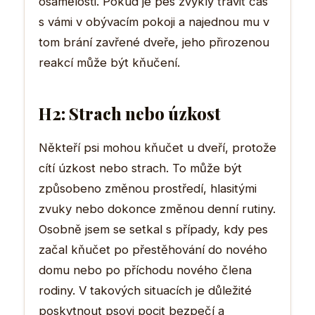
osamělosti. Pokud je pes zvyklý trávit čas
s vámi v obývacím pokoji a najednou mu v
tom brání zavřené dveře, jeho přirozenou
reakcí může být kňučení.
H2: Strach nebo úzkost
Někteří psi mohou kňučet u dveří, protože
cítí úzkost nebo strach. To může být
způsobeno změnou prostředí, hlasitými
zvuky nebo dokonce změnou denní rutiny.
Osobně jsem se setkal s případy, kdy pes
začal kňučet po přestěhování do nového
domu nebo po příchodu nového člena
rodiny. V takových situacích je důležité
poskytnout psovi pocit bezpečí a