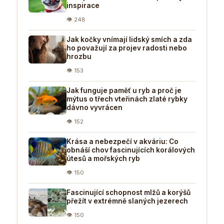
inspirace
👁 248
Jak kočky vnímají lidský smích a zda
ho považují za projev radosti nebo
hrozbu
👁 153
Jak funguje paměť u ryb a proč je
mýtus o třech vteřinách zlaté rybky
dávno vyvrácen
👁 152
Krása a nebezpečí v akváriu: Co
obnáší chov fascinujících korálových
útesů a mořských ryb
👁 150
Fascinující schopnost mlžů a korýšů
přežít v extrémně slaných jezerech
👁 150