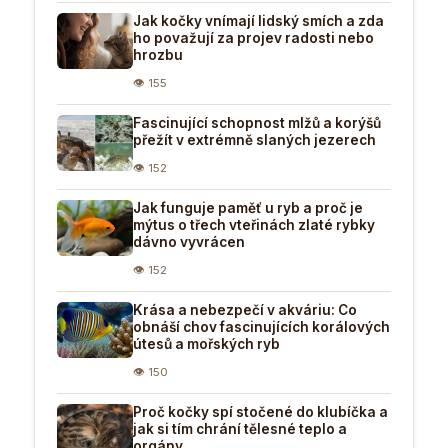
Jak kočky vnímají lidský smích a zda
ho považují za projev radosti nebo
hrozbu
👁 155
Fascinující schopnost mlžů a korýšů
přežít v extrémně slaných jezerech
👁 152
Jak funguje paměť u ryb a proč je
mýtus o třech vteřinách zlaté rybky
dávno vyvrácen
👁 152
Krása a nebezpečí v akváriu: Co
obnáší chov fascinujících korálových
útesů a mořských ryb
👁 150
Proč kočky spí stočené do klubíčka a
jak si tím chrání tělesné teplo a
orgány