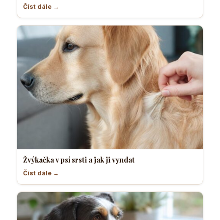
Číst dále →
Žvýkačka v psí srsti a jak ji vyndat
Číst dále →