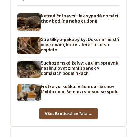
Netradiční savci: Jak vypadá domácí
chov bodlína nebo outloně
Strašilky a pakobylky: Dokonalí mistři
maskování, které v teráriu sotva
najdete
Suchozemské želvy: Jak jim správně
nasimulovat zimní spánek v
domácích podmínkách
Fretka vs. kočka: V čem se liší chov
těchto dvou šelem a snesou se spolu
Vše: Exotická zvířata →