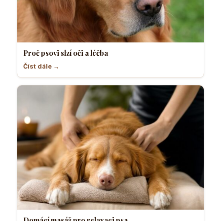
Proč psovi slzí oči a léčba
Číst dále →
Domácí masáž pro relaxaci psa