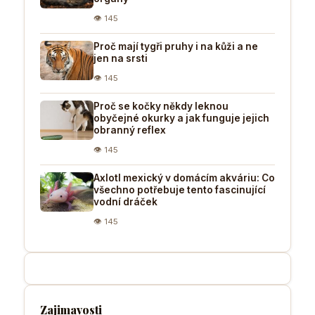
👁 145
Proč mají tygři pruhy i na kůži a ne
jen na srsti
👁 145
Proč se kočky někdy leknou
obyčejné okurky a jak funguje jejich
obranný reflex
👁 145
Axlotl mexický v domácím akváriu: Co
všechno potřebuje tento fascinující
vodní dráček
👁 145
Zajimavosti