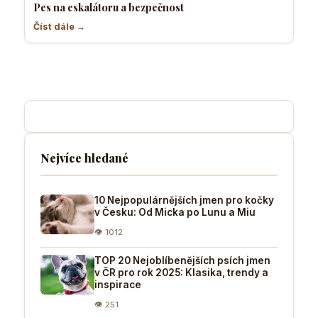
Pes na eskalátoru a bezpečnost
Číst dále →
Nejvíce hledané
10 Nejpopulárnějších jmen pro kočky
v Česku: Od Micka po Lunu a Miu
👁 1012
TOP 20 Nejoblíbenějších psích jmen
v ČR pro rok 2025: Klasika, trendy a
inspirace
👁 251