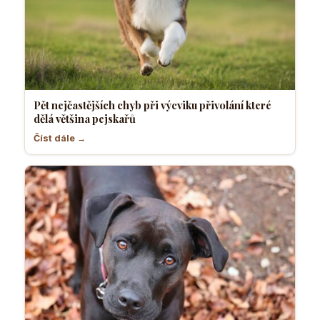
Pět nejčastějších chyb při výcviku přivolání které
dělá většina pejskařů
Číst dále →