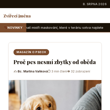
8. SRPNA 2026
Zvířecí jména
tři maskování, které v teráriu sotva najdete
Suchozemské 
NOVINKY
MAGAZÍN O PSECH
Proč pes nesmí zbytky od oběda
✍
Bc. Martina Vaňková
⏱ 3 min čtení
👁 32 zobrazení