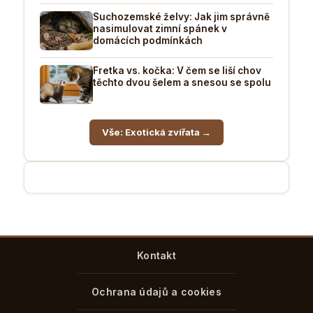
Suchozemské želvy: Jak jim správně
nasimulovat zimní spánek v
domácích podmínkách
Fretka vs. kočka: V čem se liší chov
těchto dvou šelem a snesou se spolu
Vše: Exotická zvířata →
Kontakt
Ochrana údajů a cookies