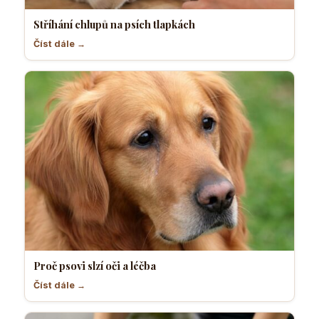
Stříhání chlupů na psích tlapkách
Číst dále →
Proč psovi slzí oči a léčba
Číst dále →