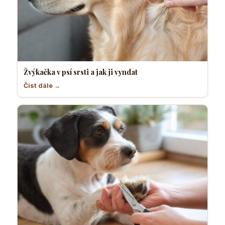
Žvýkačka v psí srsti a jak ji vyndat
Číst dále →