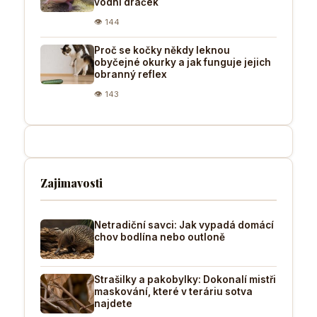
vodní dráček
👁 144
Proč se kočky někdy leknou
obyčejné okurky a jak funguje jejich
obranný reflex
👁 143
Zajimavosti
Netradiční savci: Jak vypadá domácí
chov bodlína nebo outloně
Strašilky a pakobylky: Dokonalí mistři
maskování, které v teráriu sotva
najdete