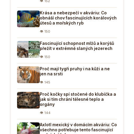
👁 152
Krása a nebezpečí v akváriu: Co
obnáší chov fascinujících korálových
útesů a mořských ryb
👁 150
Fascinující schopnost mlžů a korýšů
přežít v extrémně slaných jezerech
👁 150
Proč mají tygři pruhy i na kůži a ne
jen na srsti
👁 145
Proč kočky spí stočené do klubíčka a
jak si tím chrání tělesné teplo a
orgány
👁 144
Axlotl mexický v domácím akváriu: Co
všechno potřebuje tento fascinující