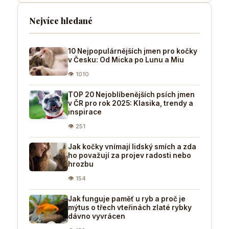
Nejvíce hledané
10 Nejpopulárnějších jmen pro kočky
v Česku: Od Micka po Lunu a Miu
👁 1010
TOP 20 Nejoblíbenějších psích jmen
v ČR pro rok 2025: Klasika, trendy a
inspirace
👁 251
Jak kočky vnímají lidský smích a zda
ho považují za projev radosti nebo
hrozbu
👁 154
Jak funguje paměť u ryb a proč je
mýtus o třech vteřinách zlaté rybky
dávno vyvrácen