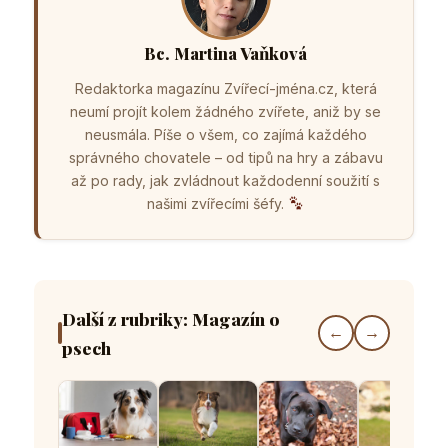
Bc. Martina Vaňková
Redaktorka magazínu Zvířecí-jména.cz, která
neumí projít kolem žádného zvířete, aniž by se
neusmála. Píše o všem, co zajímá každého
správného chovatele – od tipů na hry a zábavu
až po rady, jak zvládnout každodenní soužití s
našimi zvířecími šéfy.
Další z rubriky: Magazín o
←
→
psech