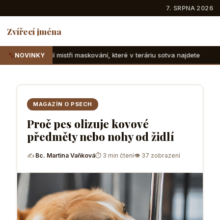
7. SRPNA 2026
Zvířecí jména
i maskování, které v teráriu sotva najdete
Suchozemské žel
NOVINKY
MAGAZÍN O PSECH
Proč pes olizuje kovové
předměty nebo nohy od židlí
✍
Bc. Martina Vaňková
⏱ 3 min čtení
👁 37 zobrazení