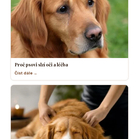
Proč psovi slzí oči a léčba
Číst dále →