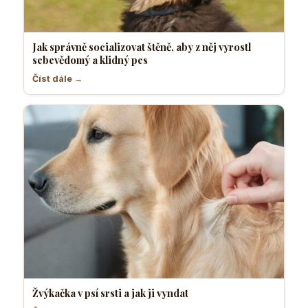
Jak správně socializovat štěně, aby z něj vyrostl
sebevědomý a klidný pes
Číst dále →
Žvýkačka v psí srsti a jak ji vyndat