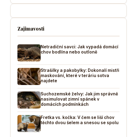
Zajimavosti
Netradiční savci: Jak vypadá domácí
chov bodlína nebo outloně
Strašilky a pakobylky: Dokonalí mistři
maskování, které v teráriu sotva
najdete
Suchozemské želvy: Jak jim správně
nasimulovat zimní spánek v
domácích podmínkách
Fretka vs. kočka: V čem se liší chov
těchto dvou šelem a snesou se spolu