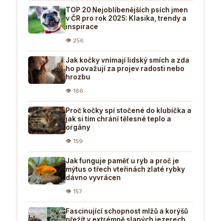
TOP 20 Nejoblíbenějších psích jmen
v ČR pro rok 2025: Klasika, trendy a
inspirace
👁 256
Jak kočky vnímají lidský smích a zda
ho považují za projev radosti nebo
hrozbu
👁 166
Proč kočky spí stočené do klubíčka a
jak si tím chrání tělesné teplo a
orgány
👁 159
Jak funguje paměť u ryb a proč je
mýtus o třech vteřinách zlaté rybky
dávno vyvrácen
👁 157
Fascinující schopnost mlžů a korýšů
přežít v extrémně slaných jezerech