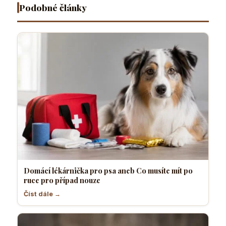
nouze
komfortně
pes
Podobné články
Domácí lékárnička pro psa aneb Co musíte mít po
ruce pro případ nouze
Číst dále →