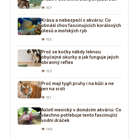
👁 157
Krása a nebezpečí v akváriu: Co
obnáší chov fascinujících korálových
útesů a mořských ryb
👁 155
Proč se kočky někdy leknou
obyčejné okurky a jak funguje jejich
obranný reflex
👁 153
Proč mají tygři pruhy i na kůži a ne
jen na srsti
👁 151
Axlotl mexický v domácím akváriu: Co
všechno potřebuje tento fascinující
vodní dráček
👁 149