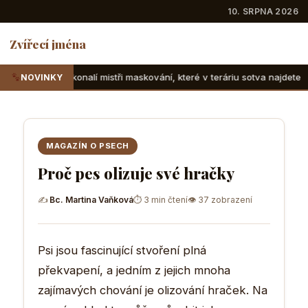
10. SRPNA 2026
Zvířecí jména
í mistři maskování, které v teráriu sotva najdete
Suchozems
NOVINKY
MAGAZÍN O PSECH
Proč pes olizuje své hračky
✍
Bc. Martina Vaňková
⏱ 3 min čtení
👁 37 zobrazení
Psi jsou fascinující stvoření plná
překvapení, a jedním z jejich mnoha
zajímavých chování je olizování hraček. Na