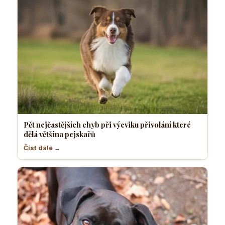
Pět nejčastějších chyb při výcviku přivolání které
dělá většina pejskařů
Číst dále →