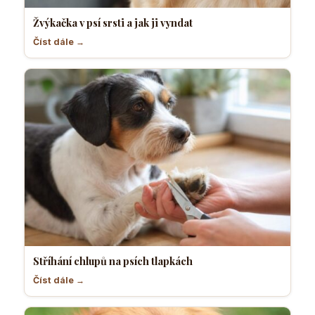
Žvýkačka v psí srsti a jak ji vyndat
Číst dále →
Stříhání chlupů na psích tlapkách
Číst dále →