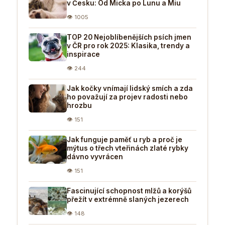
v Česku: Od Micka po Lunu a Miu
👁 1005
TOP 20 Nejoblíbenějších psích jmen
v ČR pro rok 2025: Klasika, trendy a
inspirace
👁 244
Jak kočky vnímají lidský smích a zda
ho považují za projev radosti nebo
hrozbu
👁 151
Jak funguje paměť u ryb a proč je
mýtus o třech vteřinách zlaté rybky
dávno vyvrácen
👁 151
Fascinující schopnost mlžů a korýšů
přežít v extrémně slaných jezerech
👁 148