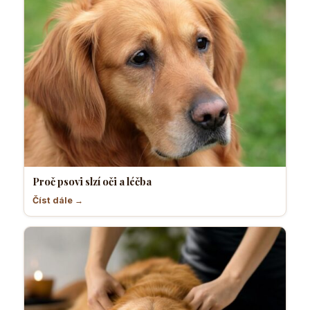
Proč psovi slzí oči a léčba
Číst dále →