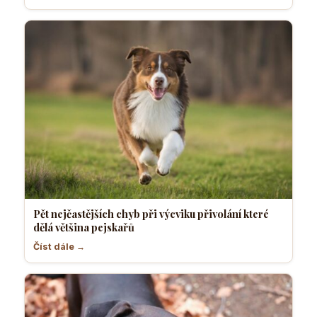
Pět nejčastějších chyb při výcviku přivolání které
dělá většina pejskařů
Číst dále →