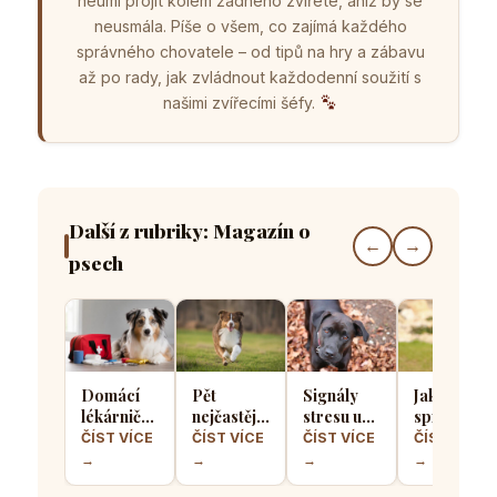
neumí projít kolem žádného zvířete, aniž by se
neusmála. Píše o všem, co zajímá každého
správného chovatele – od tipů na hry a zábavu
až po rady, jak zvládnout každodenní soužití s
našimi zvířecími šéfy.
Další z rubriky: Magazín o
←
→
psech
Domácí
Pět
Signály
Jak
lékárnička
nejčastějších
stresu u
správně
pro psa
chyb při
psů: Jak
socializova
ČÍST VÍCE
ČÍST VÍCE
ČÍST VÍCE
ČÍST VÍCE
aneb Co
výcviku
poznat, že
štěně, aby
→
→
→
→
musíte mít
přivolání
se váš
z něj