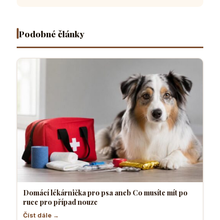
po ruce
které dělá
čtyřnohý
vyrostl
pro
většina
přítel
sebevědo
případ
pejskařů
necítí
a klidný
nouze
komfortně
pes
Podobné články
Domácí lékárnička pro psa aneb Co musíte mít po
ruce pro případ nouze
Číst dále →