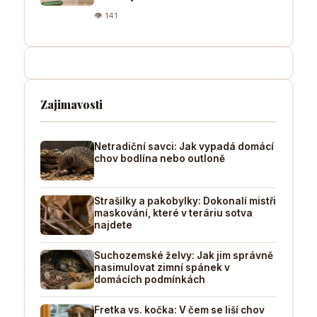
👁 141
Zajimavosti
Netradiční savci: Jak vypadá domácí
chov bodlína nebo outloně
Strašilky a pakobylky: Dokonalí mistři
maskování, které v teráriu sotva
najdete
Suchozemské želvy: Jak jim správně
nasimulovat zimní spánek v
domácích podmínkách
Fretka vs. kočka: V čem se liší chov