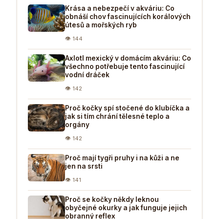
Krása a nebezpečí v akváriu: Co
obnáší chov fascinujících korálových
útesů a mořských ryb
👁 144
Axlotl mexický v domácím akváriu: Co
všechno potřebuje tento fascinující
vodní dráček
👁 142
Proč kočky spí stočené do klubíčka a
jak si tím chrání tělesné teplo a
orgány
👁 142
Proč mají tygři pruhy i na kůži a ne
jen na srsti
👁 141
Proč se kočky někdy leknou
obyčejné okurky a jak funguje jejich
obranný reflex