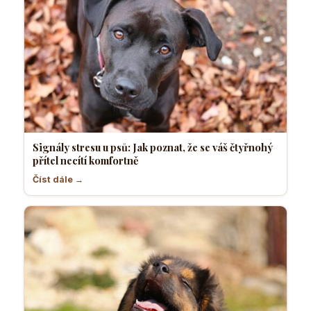
Signály stresu u psů: Jak poznat, že se váš čtyřnohý
přítel necítí komfortně
Číst dále →