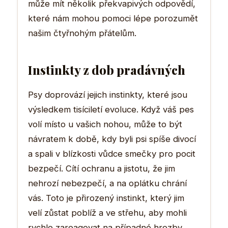
může mít několik překvapivých odpovědí,
které nám mohou pomoci lépe porozumět
našim čtyřnohým přátelům.
Instinkty z dob pradávných
Psy doprovází jejich instinkty, které jsou
výsledkem tisíciletí evoluce. Když váš pes
volí místo u vašich nohou, může to být
návratem k době, kdy byli psi spíše divocí
a spali v blízkosti vůdce smečky pro pocit
bezpečí. Cítí ochranu a jistotu, že jim
nehrozí nebezpečí, a na oplátku chrání
vás. Toto je přirozený instinkt, který jim
velí zůstat poblíž a ve střehu, aby mohli
rychle zareagovat na případné hrozby.