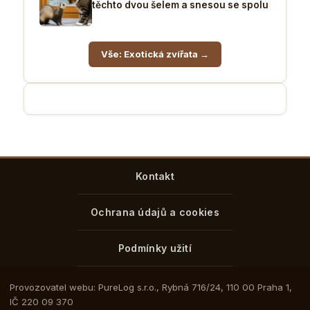
těchto dvou šelem a snesou se spolu
Vše: Exotická zvířata →
Kontakt
Ochrana údajů a cookies
Podmínky užití
Provozovatel webu: PureLog s.r.o., Rybná 716/24, 110 00 Praha 1,
IČ 220 09 370