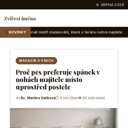
6. SRPNA 2026
Zvířecí jména
tři maskování, které v teráriu sotva najdete
Suchozemské ž
NOVINKY
MAGAZÍN O PSECH
Proč pes preferuje spánek v
nohách majitele místo
uprostřed postele
✍
Bc. Martina Vaňková
⏱ 4 min čtení
👁 49 zobrazení