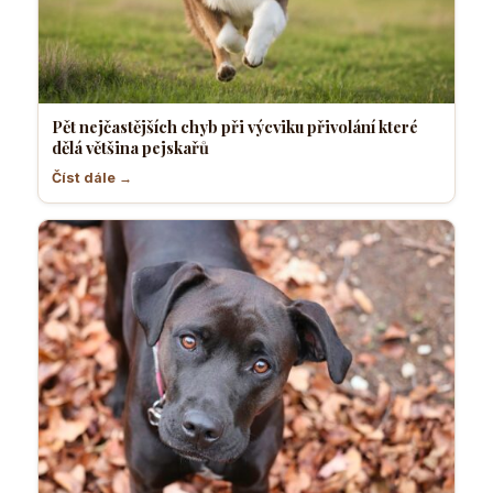
Pět nejčastějších chyb při výcviku přivolání které
dělá většina pejskařů
Číst dále →