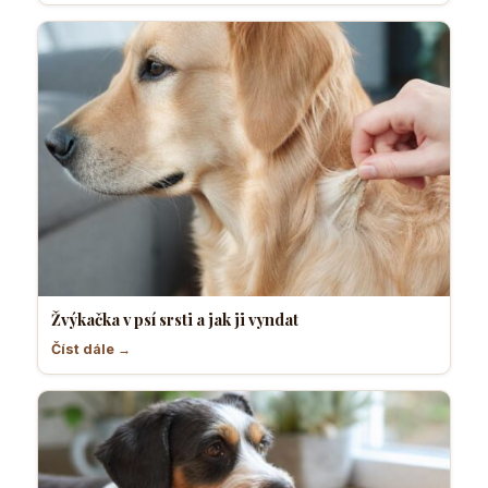
Žvýkačka v psí srsti a jak ji vyndat
Číst dále →