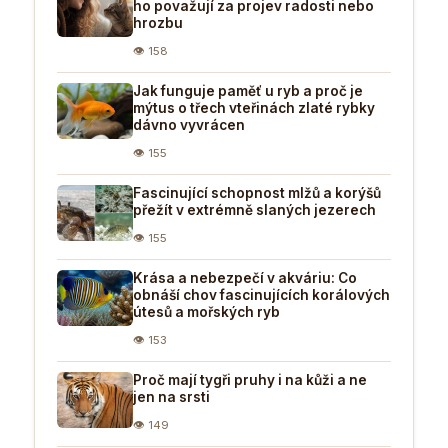
ho považují za projev radosti nebo
hrozbu
👁 158
Jak funguje paměť u ryb a proč je
mýtus o třech vteřinách zlaté rybky
dávno vyvrácen
👁 155
Fascinující schopnost mlžů a korýšů
přežít v extrémně slaných jezerech
👁 155
Krása a nebezpečí v akváriu: Co
obnáší chov fascinujících korálových
útesů a mořských ryb
👁 153
Proč mají tygři pruhy i na kůži a ne
jen na srsti
👁 149