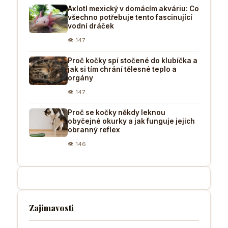
Axlotl mexický v domácím akváriu: Co
všechno potřebuje tento fascinující
vodní dráček
👁 147
Proč kočky spí stočené do klubíčka a
jak si tím chrání tělesné teplo a
orgány
👁 147
Proč se kočky někdy leknou
obyčejné okurky a jak funguje jejich
obranný reflex
👁 146
Zajimavosti