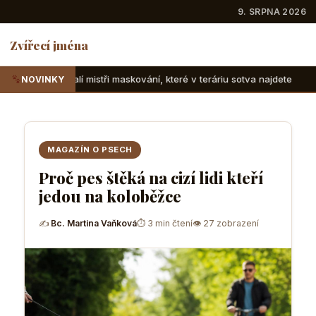
9. SRPNA 2026
Zvířecí jména
ři maskování, které v teráriu sotva najdete
Suchozemské ž
NOVINKY
MAGAZÍN O PSECH
Proč pes štěká na cizí lidi kteří
jedou na koloběžce
✍
Bc. Martina Vaňková
⏱ 3 min čtení
👁 27 zobrazení