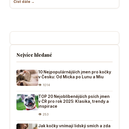
Číst dále →
Nejvíce hledané
10 Nejpopulárnějších jmen pro kočky
v Česku: Od Micka po Lunu a Miu
👁 1014
TOP 20 Nejoblíbenějších psích jmen
v ČR pro rok 2025: Klasika, trendy a
inspirace
👁 253
Jak kočky vnímají lidský smích a zda