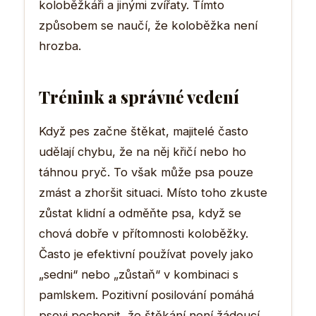
koloběžkáři a jinými zvířaty. Tímto
způsobem se naučí, že koloběžka není
hrozba.
Trénink a správné vedení
Když pes začne štěkat, majitelé často
udělají chybu, že na něj křičí nebo ho
táhnou pryč. To však může psa pouze
zmást a zhoršit situaci. Místo toho zkuste
zůstat klidní a odměňte psa, když se
chová dobře v přítomnosti koloběžky.
Často je efektivní používat povely jako
„sedni“ nebo „zůstaň“ v kombinaci s
pamlskem. Pozitivní posilování pomáhá
psovi pochopit, že štěkání není žádoucí