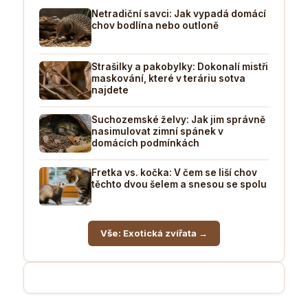
Netradiční savci: Jak vypadá domácí
chov bodlína nebo outloně
Strašilky a pakobylky: Dokonalí mistři
maskování, které v teráriu sotva
najdete
Suchozemské želvy: Jak jim správně
nasimulovat zimní spánek v
domácích podmínkách
Fretka vs. kočka: V čem se liší chov
těchto dvou šelem a snesou se spolu
Vše: Exotická zvířata →