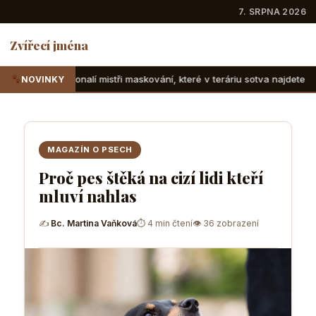
7. SRPNA 2026
Zvířecí jména
stři maskování, které v teráriu sotva najdete
Suchozemské 
NOVINKY
MAGAZÍN O PSECH
Proč pes štěká na cizí lidi kteří
mluví nahlas
✍
Bc. Martina Vaňková
⏱ 4 min čtení
👁 36 zobrazení