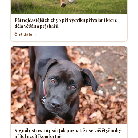
Pět nejčastějších chyb při výcviku přivolání které
dělá většina pejskařů
Číst dále →
Signály stresu u psů: Jak poznat, že se váš čtyřnohý
přítel necítí komfortně