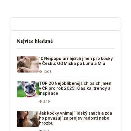
Nejvíce hledané
10 Nejpopulárnějších jmen pro kočky
v Česku: Od Micka po Lunu a Miu
👁 1008
TOP 20 Nejoblíbenějších psích jmen
v ČR pro rok 2025: Klasika, trendy a
inspirace
👁 249
Jak kočky vnímají lidský smích a zda
ho považují za projev radosti nebo
hrozbu