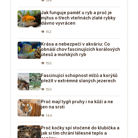
👁 154
Jak funguje paměť u ryb a proč je
mýtus o třech vteřinách zlaté rybky
dávno vyvrácen
👁 152
Krása a nebezpečí v akváriu: Co
obnáší chov fascinujících korálových
útesů a mořských ryb
👁 150
Fascinující schopnost mlžů a korýšů
přežít v extrémně slaných jezerech
👁 150
Proč mají tygři pruhy i na kůži a ne
jen na srsti
👁 144
Proč kočky spí stočené do klubíčka a
jak si tím chrání tělesné teplo a