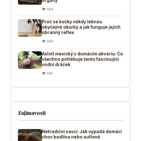
orgány
👁 144
Proč se kočky někdy leknou
obyčejné okurky a jak funguje jejich
obranný reflex
👁 143
Axlotl mexický v domácím akváriu: Co
všechno potřebuje tento fascinující
vodní dráček
👁 143
Zajimavosti
Netradiční savci: Jak vypadá domácí
chov bodlína nebo outloně