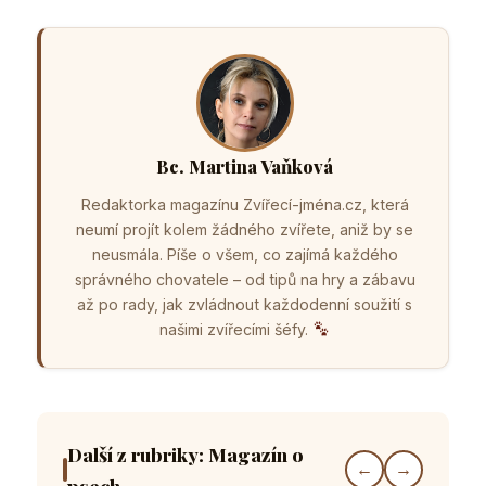
Bc. Martina Vaňková
Redaktorka magazínu Zvířecí-jména.cz, která
neumí projít kolem žádného zvířete, aniž by se
neusmála. Píše o všem, co zajímá každého
správného chovatele – od tipů na hry a zábavu
až po rady, jak zvládnout každodenní soužití s
našimi zvířecími šéfy.
Další z rubriky: Magazín o
←
→
psech