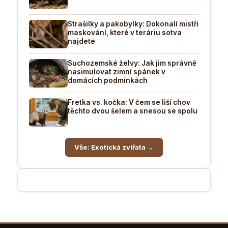
Strašilky a pakobylky: Dokonalí mistři
maskování, které v teráriu sotva
najdete
Suchozemské želvy: Jak jim správně
nasimulovat zimní spánek v
domácích podmínkách
Fretka vs. kočka: V čem se liší chov
těchto dvou šelem a snesou se spolu
Vše: Exotická zvířata →