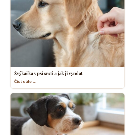
Žvýkačka v psí srsti a jak ji vyndat
Číst dále →