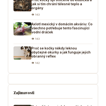
Proč kočky spí stočené do klubíčka a
jak si tím chrání tělesné teplo a
orgány
👁 143
Axlotl mexický v domácím akváriu: Co
všechno potřebuje tento fascinující
vodní dráček
👁 143
Proč se kočky někdy leknou
obyčejné okurky a jak funguje jejich
obranný reflex
👁 142
Zajimavosti