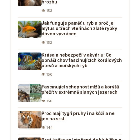
hrozbu
👁 153
Jak funguje paměť u ryb a proč je
mýtus o třech vteřinách zlaté rybky
dávno vyvrácen
👁 152
Krása a nebezpečí v akváriu: Co
obnáší chov fascinujících korálových
útesů a mořských ryb
👁 150
Fascinující schopnost mlžů a korýšů
přežít v extrémně slaných jezerech
👁 150
Proč mají tygři pruhy i na kůži a ne
jen na srsti
👁 144