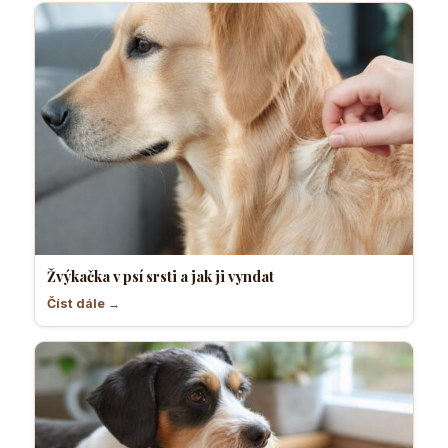
Žvýkačka v psí srsti a jak ji vyndat
Číst dále →