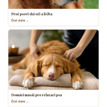
Proč psovi slzí oči a léčba
Číst dále →
Domácí masáž pro relaxaci psa
Číst dále →