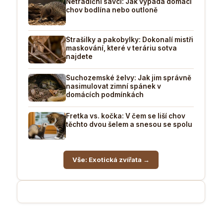
Netradiční savci: Jak vypadá domácí
chov bodlína nebo outloně
Strašilky a pakobylky: Dokonalí mistři
maskování, které v teráriu sotva
najdete
Suchozemské želvy: Jak jim správně
nasimulovat zimní spánek v
domácích podmínkách
Fretka vs. kočka: V čem se liší chov
těchto dvou šelem a snesou se spolu
Vše: Exotická zvířata →