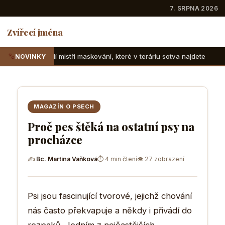
7. SRPNA 2026
Zvířecí jména
ři maskování, které v teráriu sotva najdete
Suchozemské že
NOVINKY
MAGAZÍN O PSECH
Proč pes štěká na ostatní psy na
procházce
✍
Bc. Martina Vaňková
⏱ 4 min čtení
👁 27 zobrazení
Psi jsou fascinující tvorové, jejichž chování
nás často překvapuje a někdy i přivádí do