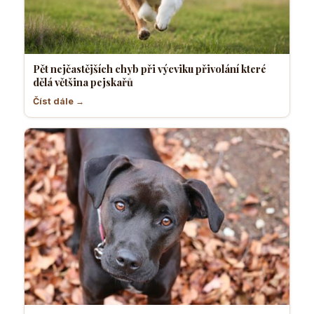
Pět nejčastějších chyb při výcviku přivolání které
dělá většina pejskařů
Číst dále →