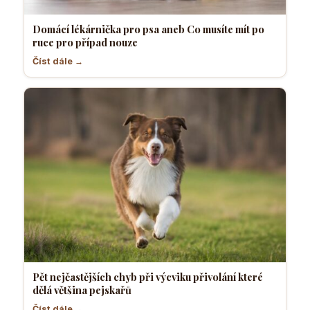
Domácí lékárnička pro psa aneb Co musíte mít po
ruce pro případ nouze
Číst dále →
Pět nejčastějších chyb při výcviku přivolání které
dělá většina pejskařů
Číst dále →