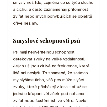
smysly než lidé, zejména co se týče sluchu
a čichu, a často zaznamenají přítomnost
zvířat nebo jiných pohybujících se objektů
dříve než my.
Smyslové schopnosti psů
Psi mají neuvěřitelnou schopnost
detekovat zvuky na velké vzdálenosti.
Jejich uši jsou citlivé na frekvence, které
lidé ani neslyší. To znamená, že zatímco
my slyšíme ticho, váš pes může slyšet
zvuky, které přicházejí z lesa – ať už se
jedná o křupání větviček pod nohama
zvířat nebo šustění listí ve větru. Navíc