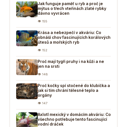
Jak funguje paměť u ryb a proč je
mýtus o třech vteřinách zlaté rybky
dávno vyvrácen
👁 155
Krása a nebezpečí v akváriu: Co
obnáší chov fascinujících korálových
útesů a mořských ryb
👁 152
Proč mají tygři pruhy i na kůži a ne
jen na srsti
👁 148
Proč kočky spí stočené do klubíčka a
jak si tím chrání tělesné teplo a
orgány
👁 147
Axlotl mexický v domácím akváriu: Co
všechno potřebuje tento fascinující
vodní dráček