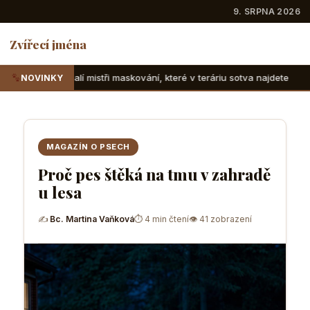
9. SRPNA 2026
Zvířecí jména
i maskování, které v teráriu sotva najdete
Suchozemské že
NOVINKY
MAGAZÍN O PSECH
Proč pes štěká na tmu v zahradě
u lesa
✍
Bc. Martina Vaňková
⏱ 4 min čtení
👁 41 zobrazení