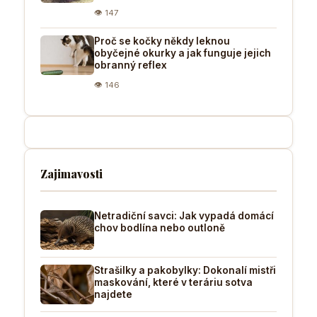
👁 147
Proč se kočky někdy leknou
obyčejné okurky a jak funguje jejich
obranný reflex
👁 146
Zajimavosti
Netradiční savci: Jak vypadá domácí
chov bodlína nebo outloně
Strašilky a pakobylky: Dokonalí mistři
maskování, které v teráriu sotva
najdete