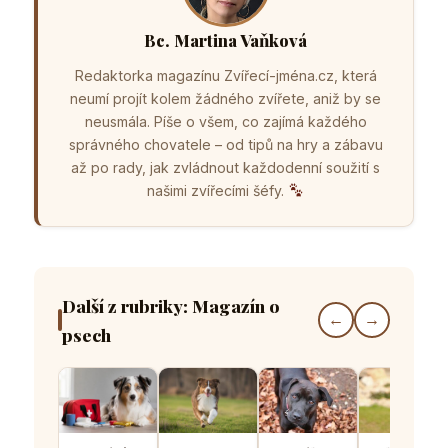
Bc. Martina Vaňková
Redaktorka magazínu Zvířecí-jména.cz, která
neumí projít kolem žádného zvířete, aniž by se
neusmála. Píše o všem, co zajímá každého
správného chovatele – od tipů na hry a zábavu
až po rady, jak zvládnout každodenní soužití s
našimi zvířecími šéfy.
Další z rubriky: Magazín o
←
→
psech