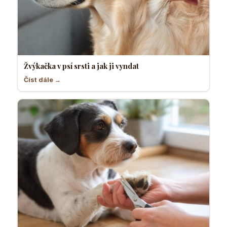
Žvýkačka v psí srsti a jak ji vyndat
Číst dále →