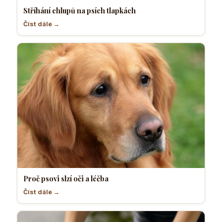
Stříhání chlupů na psích tlapkách
Číst dále →
Proč psovi slzí oči a léčba
Číst dále →