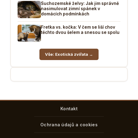
Suchozemské želvy: Jak jim správně
nasimulovat zimní spánek v
domácích podmínkách
Fretka vs. kočka: V čem se liší chov
těchto dvou šelem a snesou se spolu
Vše: Exotická zvířata →
Kontakt
Ochrana údajů a cookies