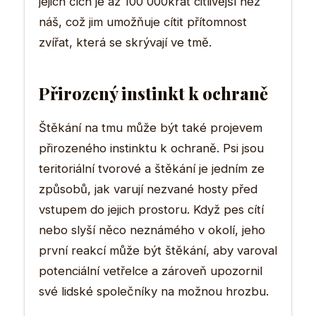
jejich čich je až 100 000krát citlivější než
náš, což jim umožňuje cítit přítomnost
zvířat, která se skrývají ve tmě.
Přirozený instinkt k ochraně
Štěkání na tmu může být také projevem
přirozeného instinktu k ochraně. Psi jsou
teritoriální tvorové a štěkání je jedním ze
způsobů, jak varují nezvané hosty před
vstupem do jejich prostoru. Když pes cítí
nebo slyší něco neznámého v okolí, jeho
první reakcí může být štěkání, aby varoval
potenciální vetřelce a zároveň upozornil
své lidské společníky na možnou hrozbu.