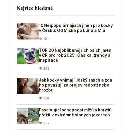
Nejvíce hledané
10 Nejpopulárnějších jmen pro kočky
v Česku: Od Micka po Lunu a Miu
👁 1014
TOP 20 Nejoblíbenějších psích jmen
v ČR pro rok 2025: Klasika, trendy a
inspirace
👁 252
Jak kočky vnímají lidský smích a zda
ho považují za projev radosti nebo
hrozbu
👁 158
Fascinující schopnost mlžů a korýšů
přežít v extrémně slaných jezerech
👁 155