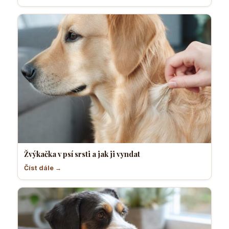
Žvýkačka v psí srsti a jak ji vyndat
Číst dále →