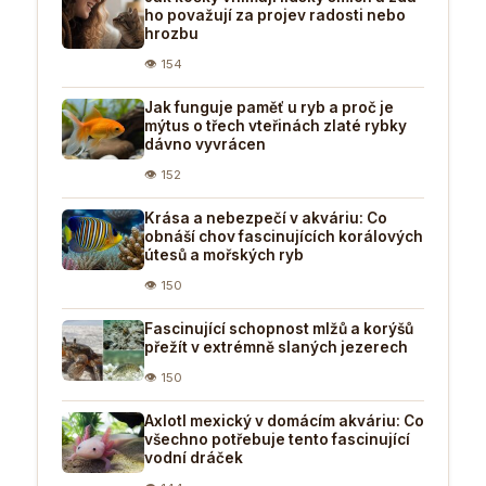
ho považují za projev radosti nebo
hrozbu
👁 154
Jak funguje paměť u ryb a proč je
mýtus o třech vteřinách zlaté rybky
dávno vyvrácen
👁 152
Krása a nebezpečí v akváriu: Co
obnáší chov fascinujících korálových
útesů a mořských ryb
👁 150
Fascinující schopnost mlžů a korýšů
přežít v extrémně slaných jezerech
👁 150
Axlotl mexický v domácím akváriu: Co
všechno potřebuje tento fascinující
vodní dráček