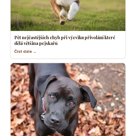
Pět nejčastějších chyb při výcviku přivolání které
dělá většina pejskařů
Číst dále →