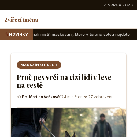
7. SRPNA 2026
Zvířecí jména
ři maskování, které v teráriu sotva najdete
Suchozemské ž
NOVINKY
MAGAZÍN O PSECH
Proč pes vrčí na cizí lidi v lese
na cestě
✍
Bc. Martina Vaňková
⏱ 4 min čtení
👁 27 zobrazení