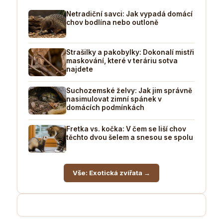
Netradiční savci: Jak vypadá domácí
chov bodlína nebo outloně
Strašilky a pakobylky: Dokonalí mistři
maskování, které v teráriu sotva
najdete
Suchozemské želvy: Jak jim správně
nasimulovat zimní spánek v
domácích podmínkách
Fretka vs. kočka: V čem se liší chov
těchto dvou šelem a snesou se spolu
Vše: Exotická zvířata →