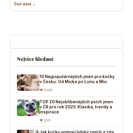
Číst dále →
Nejvíce hledané
10 Nejpopulárnějších jmen pro kočky
v Česku: Od Micka po Lunu a Miu
👁 1008
TOP 20 Nejoblíbenějších psích jmen
v ČR pro rok 2025: Klasika, trendy a
inspirace
👁 250
Jak kočky vnímají lidský smích a zda