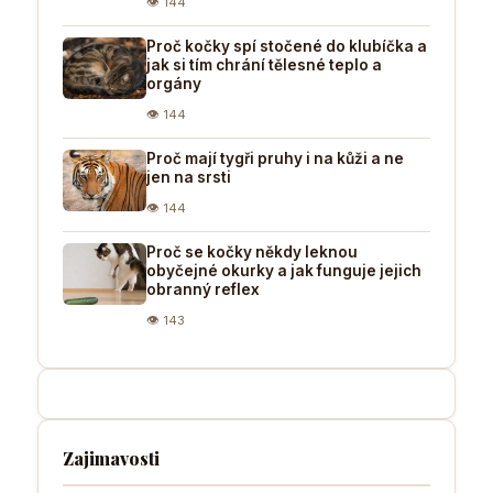
👁 144
Proč kočky spí stočené do klubíčka a
jak si tím chrání tělesné teplo a
orgány
👁 144
Proč mají tygři pruhy i na kůži a ne
jen na srsti
👁 144
Proč se kočky někdy leknou
obyčejné okurky a jak funguje jejich
obranný reflex
👁 143
Zajimavosti