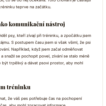
l, co se od něj očekává. Toto chování je častější
tréninku teprve na začátku.
jako komunikační nástroj
děl psy, kteří zívají při tréninku, a zpočátku jsem
jmu. S postupem času jsem si však všiml, že psi
lování. Například, když jsem začal odměňovat
a snažil se pochopit povel, zívání se stalo méně
é být trpělivý a dávat psovi prostor, aby mohl
em tréninku
at, že váš pes potřebuje čas na pochopení
 čas, aby mohl zpracovat informace.