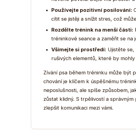
Používejte pozitivní posilování:
O
cítit se jistěji a snížit stres, což mů
Rozdělte trénink na menší části:
P
tréninkové seance a zaměřit se na 
Všímejte si prostředí:
Ujistěte se,
rušivých elementů, které by mohly z
Zívání psa během tréninku může být pr
chování je klíčem k úspěšnému trénink
neposlušnosti, ale spíše způsobem, ja
zůstat klidný. S trpělivostí a správný
zlepšit komunikaci mezi vámi.