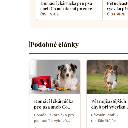
Domácí lékárnička pro psa
Pět nejčast
aneb Co musíte mít po ruce
výcviku při
pro případ nouze
většina pe
ČÍST VÍCE →
ČÍST VÍCE 
Podobné články
Domácí lékárnička
Pět nejčastějších
pro psa aneb Co
chyb při výcviku
musíte mít po ruce
přivolání které d
Domácí lékárnička pro
Přivolání patří k
pro případ nouze
většina pejskařů
psa patří k výbavě,
nejdůležitějším
která může v
dovednostem psa,