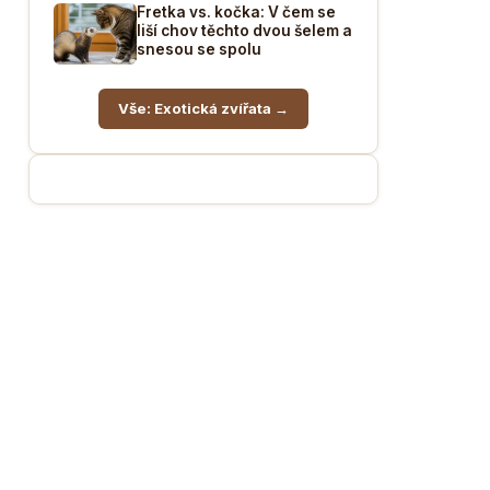
Fretka vs. kočka: V čem se
liší chov těchto dvou šelem a
snesou se spolu
Vše: Exotická zvířata →