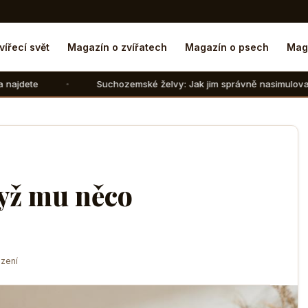
vířecí svět
Magazín o zvířatech
Magazín o psech
Mag
Suchozemské želvy: Jak jim správně nasimulovat zimní spánek v d
dyž mu něco
zení