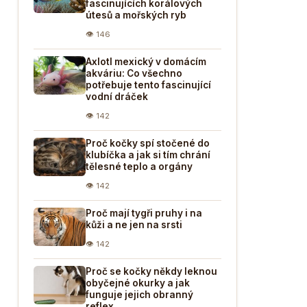
fascinujících korálových
útesů a mořských ryb
👁 146
Axlotl mexický v domácím
akváriu: Co všechno
potřebuje tento fascinující
vodní dráček
👁 142
Proč kočky spí stočené do
klubíčka a jak si tím chrání
tělesné teplo a orgány
👁 142
Proč mají tygři pruhy i na
kůži a ne jen na srsti
👁 142
Proč se kočky někdy leknou
obyčejné okurky a jak
funguje jejich obranný
reflex