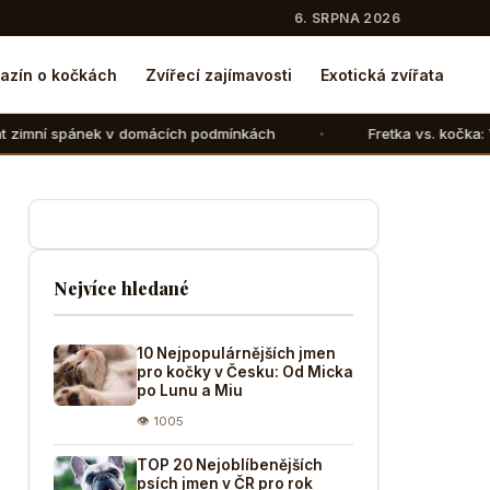
6. SRPNA 2026
azín o kočkách
Zvířecí zajímavosti
Exotická zvířata
omácích podmínkách
Fretka vs. kočka: V čem se liší chov 
Nejvíce hledané
10 Nejpopulárnějších jmen
pro kočky v Česku: Od Micka
po Lunu a Miu
👁 1005
TOP 20 Nejoblíbenějších
psích jmen v ČR pro rok