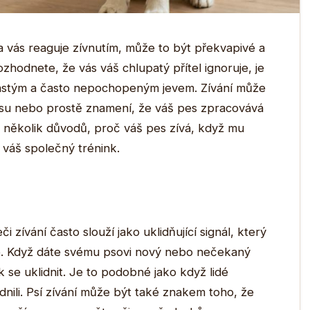
 vás reaguje zívnutím, může to být překvapivé a
rozhodnete, že vás váš chlupatý přítel ignoruje, je
 častým a často nepochopeným jevem. Zívání může
su nebo prostě znamení, že váš pes zpracovává
 několik důvodů, proč váš pes zívá, když mu
 váš společný trénink.
eči zívání často slouží jako uklidňující signál, který
ce. Když dáte svému psovi nový nebo nečekaný
k se uklidnit. Je to podobné jako když lidé
dnili. Psí zívání může být také znakem toho, že