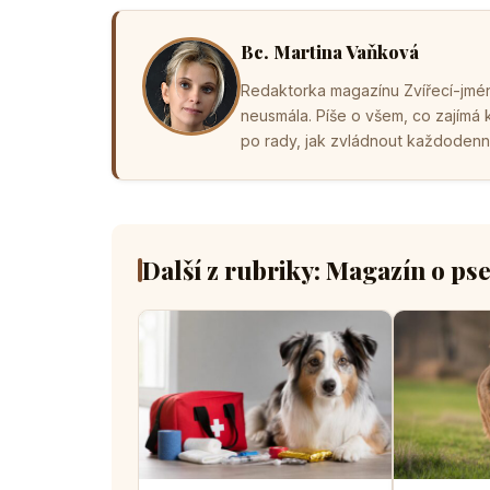
Bc. Martina Vaňková
Redaktorka magazínu Zvířecí-jména
neusmála. Píše o všem, co zajímá
po rady, jak zvládnout každodenní 
Další z rubriky: Magazín o ps