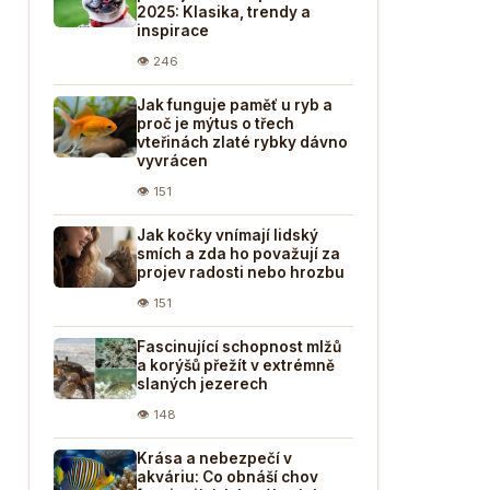
2025: Klasika, trendy a
inspirace
👁 246
Jak funguje paměť u ryb a
proč je mýtus o třech
vteřinách zlaté rybky dávno
vyvrácen
👁 151
Jak kočky vnímají lidský
smích a zda ho považují za
projev radosti nebo hrozbu
👁 151
Fascinující schopnost mlžů
a korýšů přežít v extrémně
slaných jezerech
👁 148
Krása a nebezpečí v
akváriu: Co obnáší chov