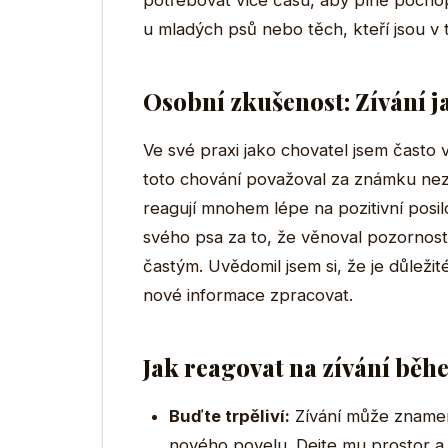
potřebovat více času, aby plně pochopi
u mladých psů nebo těch, kteří jsou v 
Osobní zkušenost: Zívání 
Ve své praxi jako chovatel jsem často vi
toto chování považoval za známku nezá
reagují mnohem lépe na pozitivní posi
svého psa za to, že věnoval pozornost 
častým. Uvědomil jsem si, že je důležit
nové informace zpracovat.
Jak reagovat na zívání běh
Buďte trpěliví:
Zívání může znamen
nového povelu. Dejte mu prostor a