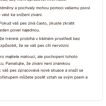
dměny a pochvaly mohou pomoci vašemu psovi
že vést ke snížení zívání.
okud váš pes zívá často, zkuste zkrátit
jeden povel najednou.
 že trénink probíhá v klidném prostředí bez
působit, že se váš pes cítí nervózní.
o majitele matoucí, ale pochopení tohoto
u. Pamatujte, že zívání není známkou
k váš pes zpracovává nové situace a snaží se
m přístupem můžete posílit vztah se svým psem a