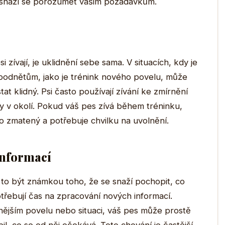
 snaží se porozumět vašim požadavkům.
 zívají, je uklidnění sebe sama. V situacích, kdy je
podnětům, jako je trénink nového povelu, může
tat klidný. Psi často používají zívání ke zmírnění
sy v okolí. Pokud váš pes zívá během tréninku,
 zmatený a potřebuje chvilku na uvolnění.
informací
to být známkou toho, že se snaží pochopit, co
otřebují čas na zpracování nových informací.
nějším povelu nebo situaci, váš pes může prostě