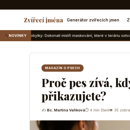
Zvířecí jména
Generátor zvířecích jmen
Z
lky: Dokonalí mistři maskování, které v teráriu sotva najdete
NOVINKY
MAGAZÍN O PSECH
Proč pes zívá, k
přikazujete?
✍
Bc. Martina Vaňková
⏱ 4 min čtení
👁 35 zobra