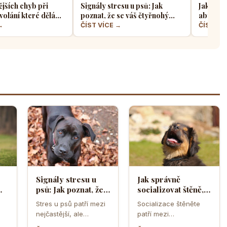
ějších chyb při
Signály stresu u psů: Jak
Jak sprá
volání které dělá
poznat, že se váš čtyřnohý
aby z ně
jskařů
přítel necítí komfortně
a klidný
→
ČÍST VÍCE →
ČÍST VÍ
Signály stresu u
Jak správně
psů: Jak poznat, že
socializovat štěně,
ělá
se váš čtyřnohý
aby z něj vyrostl
Stres u psů patří mezi
Socializace štěněte
přítel necítí
sebevědomý a
nejčastější, ale
patří mezi
komfortně
klidný pes
zároveň
nejdůležitější úkoly