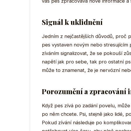
váš pes zpracovává nové informace a
Signál k uklidnění
Jedním z nejčastějších důvodů, proč psi
pes vystaven novým nebo stresujícím 
zíváním signalizovat, že se pokouší zůs
napětí jak pro sebe, tak pro ostatní p
může to znamenat, že je nervózní nebo
Porozumění a zpracování 
Když pes zívá po zadání povelu, může 
po něm chcete. Psi, stejně jako lidé, p
Pokud zívání následuje po komplikova