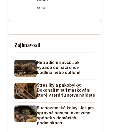
👁 141
Zajimavosti
Netradiční savci: Jak
vypadá domácí chov
bodlína nebo outloně
Strašilky a pakobylky:
Dokonalí mistři maskování,
které v teráriu sotva najdete
Suchozemské želvy: Jak jim
správně nasimulovat zimní
spánek v domácích
podmínkách