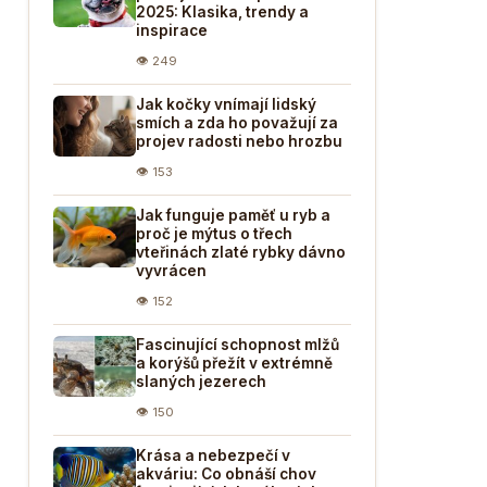
2025: Klasika, trendy a
inspirace
👁 249
Jak kočky vnímají lidský
smích a zda ho považují za
projev radosti nebo hrozbu
👁 153
Jak funguje paměť u ryb a
proč je mýtus o třech
vteřinách zlaté rybky dávno
vyvrácen
👁 152
Fascinující schopnost mlžů
a korýšů přežít v extrémně
slaných jezerech
👁 150
Krása a nebezpečí v
akváriu: Co obnáší chov