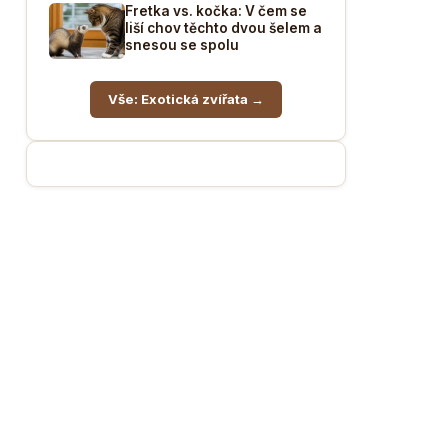
Fretka vs. kočka: V čem se
liší chov těchto dvou šelem a
snesou se spolu
Vše: Exotická zvířata →