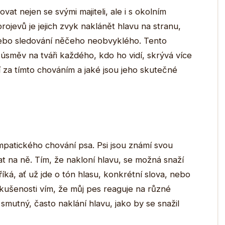
vat nejen se svými majiteli, ale i s okolním
rojevů je jejich zvyk naklánět hlavu na stranu,
 nebo sledování něčeho neobvyklého. Tento
úsměv na tváři každého, kdo ho vidí, skrývá více
jí za tímto chováním a jaké jsou jeho skutečné
patického chování psa. Psi jsou známí svou
t na ně. Tím, že nakloní hlavu, se možná snaží
říká, ať už jde o tón hlasu, konkrétní slova, nebo
zkušenosti vím, že můj pes reaguje na různé
mutný, často naklání hlavu, jako by se snažil