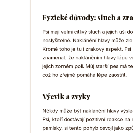
Fyzické důvody: sluch a zr
Psi mají velmi citlivý sluch a jejich uši
neslyšitelné. Naklánění hlavy může zlep
Kromě toho je tu i zrakový aspekt. Psi 
znamenat, že nakláněním hlavy lépe vi
jejich zorném poli. Můj starší pes má t
což ho zřejmě pomáhá lépe zaostřit.
Výcvik a zvyky
Někdy může být naklánění hlavy výsle
Psi, kteří dostávají pozitivní reakce n
pamlsky, si tento pohyb osvojí jako z