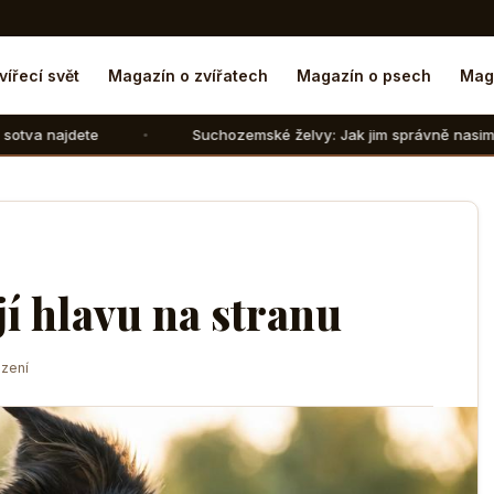
vířecí svět
Magazín o zvířatech
Magazín o psech
Mag
Suchozemské želvy: Jak jim správně nasimulovat zimní spán
jí hlavu na stranu
zení