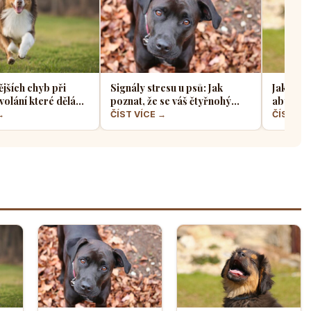
ějších chyb při
Signály stresu u psů: Jak
Jak sprá
volání které dělá
poznat, že se váš čtyřnohý
aby z ně
jskařů
přítel necítí komfortně
a klidný
→
ČÍST VÍCE →
ČÍST VÍ