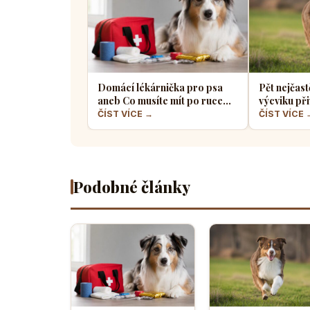
Domácí lékárnička pro psa
Pět nejčast
aneb Co musíte mít po ruce
výcviku při
pro případ nouze
většina pe
ČÍST VÍCE →
ČÍST VÍCE 
Podobné články