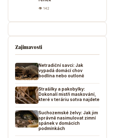
👁 142
Zajimavosti
Netradiční savci: Jak
vypadá domácí chov
bodlína nebo outloně
Strašilky a pakobylky:
Dokonalí mistři maskování,
které v teráriu sotva najdete
Suchozemské želvy: Jak jim
správně nasimulovat zimní
spánek v domácích
podmínkách