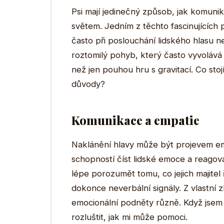
Psi mají jedinečný způsob, jak komuniko
světem. Jedním z těchto fascinujících p
často při poslouchání lidského hlasu
roztomilý pohyb, který často vyvolává 
než jen pouhou hru s gravitací. Co sto
důvody?
Komunikace a empatie
Naklánění hlavy může být projevem em
schopností číst lidské emoce a reagova
lépe porozumět tomu, co jejich majitel 
dokonce neverbální signály. Z vlastní 
emocionální podněty různě. Když jsem s
rozluštit, jak mi může pomoci.