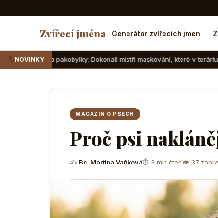
Zvířecí jména
Generátor zvířecích jmen
Z
pakobylky: Dokonalí mistři maskování, které v teráriu sotva najdete
NOVINKY
MAGAZÍN O PSECH
Proč psi nakláně
✍
Bc. Martina Vaňková
⏱ 3 min čtení
👁 37 zobra