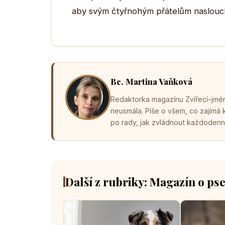
aby svým čtyřnohým přátelům nasloucha
Bc. Martina Vaňková
Redaktorka magazínu Zvířecí-jména
neusmála. Píše o všem, co zajímá
po rady, jak zvládnout každodenní 
Další z rubriky: Magazín o ps