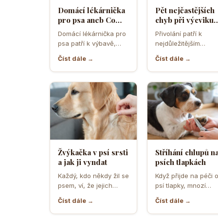
Domácí lékárnička
Pět nejčastějších
pro psa aneb Co
chyb při výcviku
musíte mít po ruce
přivolání které d
Domácí lékárnička pro
Přivolání patří k
pro případ nouze
většina pejskařů
psa patří k výbavě,
nejdůležitějším
která může v
dovednostem psa,
Číst dále →
Číst dále →
rozhodující chvíli
protože rozhoduje o
ušetřit čas,…
bezpečí, pohodě i o
tom,…
Žvýkačka v psí srsti
Stříhání chlupů n
a jak ji vyndat
psích tlapkách
Každý, kdo někdy žil se
Když přijde na péči 
psem, ví, že jejich
psí tlapky, mnozí
zvědavost a touha
majitelé zvířat netuší
Číst dále →
Číst dále →
zkoumat svět…
jak důležité je…