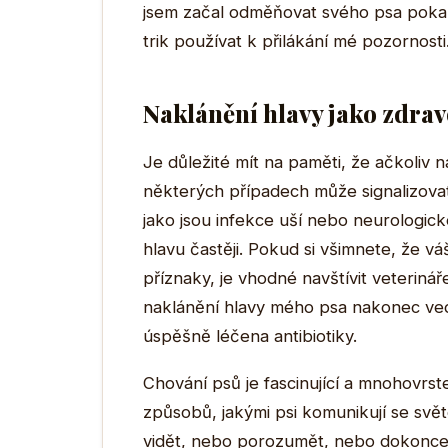
jsem začal odměňovat svého psa pokažd
trik používat k přilákání mé pozornosti
Naklánění hlavy jako zdrav
Je důležité mít na paměti, že ačkoliv 
některých případech může signalizovat
jako jsou infekce uší nebo neurologic
hlavu častěji. Pokud si všimnete, že vá
příznaky, je vhodné navštívit veteriná
naklánění hlavy mého psa nakonec ved
úspěšně léčena antibiotiky.
Chování psů je fascinující a mnohovrst
způsobů, jakými psi komunikují se svě
vidět, nebo porozumět, nebo dokonce si