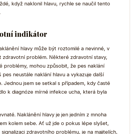
é, když naklonil hlavu, rychle se naučil tento
.
otní indikátor
naklánění hlavy může být roztomilé a nevinné, v
 zdravotní problém. Některé zdravotní stavy,
ké problémy, mohou způsobit, že pes naklání
š pes neustále naklání hlavu a vykazuje další
ře. Jednou jsem se setkal s případem, kdy časté
lo k diagnóze mírné infekce ucha, která byla
evnaté. Naklánění hlavy je jen jedním z mnoha
tem kolem sebe. Ať už jde o pokus lépe slyšet,
gnalizaci zdravotního problému, je na majitelích,