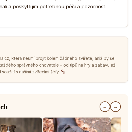
li a poskytli jim potřebnou péči a pozornost.
.cz, která neumí projít kolem žádného zvířete, aniž by se
 každého správného chovatele – od tipů na hry a zábavu až
soužití s našimi zvířecími šéfy.
ech
←
→