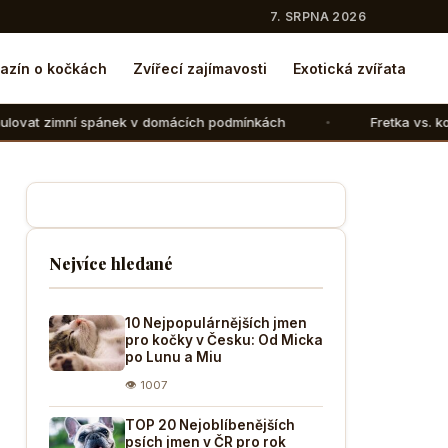
7. SRPNA 2026
azín o kočkách
Zvířecí zajímavosti
Exotická zvířata
ek v domácích podmínkách
Fretka vs. kočka: V čem se liš
Nejvíce hledané
10 Nejpopulárnějších jmen
pro kočky v Česku: Od Micka
po Lunu a Miu
👁 1007
TOP 20 Nejoblíbenějších
psích jmen v ČR pro rok