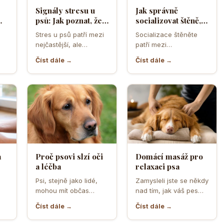
Signály stresu u
Jak správně
psů: Jak poznat, že
socializovat štěně,
ělá
se váš čtyřnohý
aby z něj vyrostl
Stres u psů patří mezi
Socializace štěněte
přítel necítí
sebevědomý a
nejčastější, ale
patří mezi
komfortně
klidný pes
zároveň
nejdůležitější úkoly
Číst dále →
Číst dále →
nejpodceňovanější
prvních měsíců života.
problémy každodenní
Právě v tomto období
péče. Může se…
se…
a
Proč psovi slzí oči
Domácí masáž pro
a léčba
relaxaci psa
o
Psi, stejně jako lidé,
Zamysleli jste se někdy
mohou mít občas
nad tím, jak váš pes
,
problémy s očima, a
vnímá vaši přítomnost?
Číst dále →
Číst dále →
jedním z
Často se…
nejčastějších…