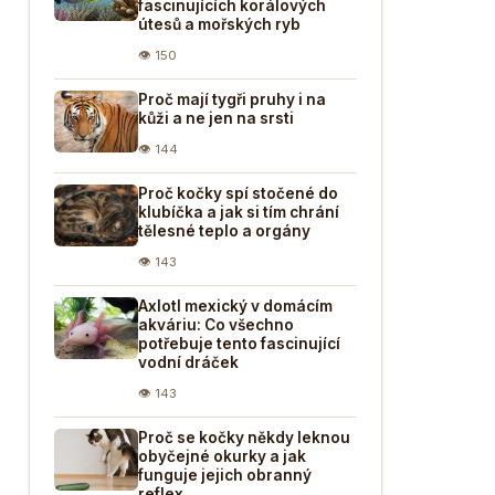
fascinujících korálových
útesů a mořských ryb
👁 150
Proč mají tygři pruhy i na
kůži a ne jen na srsti
👁 144
Proč kočky spí stočené do
klubíčka a jak si tím chrání
tělesné teplo a orgány
👁 143
Axlotl mexický v domácím
akváriu: Co všechno
potřebuje tento fascinující
vodní dráček
👁 143
Proč se kočky někdy leknou
obyčejné okurky a jak
funguje jejich obranný
reflex