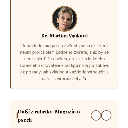
Bc. Martina Vaňková
Redaktorka magazínu Zvířecí-jména.cz, která
neumí projít kolem žádného zvířete, aniž by se
neusmála. Píše o všem, co zajímá každého
správného chovatele – od tipů na hry a zábavu
až po rady, jak zvládnout každodenní soužití s
našimi zvířecími šéfy.
Další z rubriky: Magazín o
←
→
psech