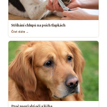
Stříhání chlupů na psích tlapkách
Číst dále →
Proč psovi slzí oči a léčba