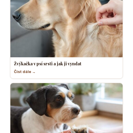
Žvýkačka v psí srsti a jak ji vyndat
Číst dále →