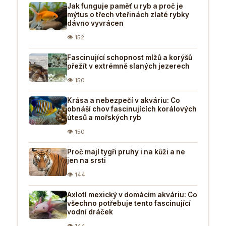
Jak funguje paměť u ryb a proč je
mýtus o třech vteřinách zlaté rybky
dávno vyvrácen
👁 152
Fascinující schopnost mlžů a korýšů
přežít v extrémně slaných jezerech
👁 150
Krása a nebezpečí v akváriu: Co
obnáší chov fascinujících korálových
útesů a mořských ryb
👁 150
Proč mají tygři pruhy i na kůži a ne
jen na srsti
👁 144
Axlotl mexický v domácím akváriu: Co
všechno potřebuje tento fascinující
vodní dráček
👁 144