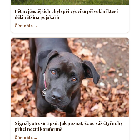
Pět nejčastějších chyb při výcviku přivolání které
dělá většina pejskařů
Číst dále →
Signály stresu u psů: Jak poznat, že se váš čtyřnohý
přítel necítí komfortně
Číst dále →