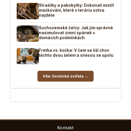
Strašilky a pakobylky: Dokonalí mistři
maskování, které v teráriu sotva
najdete
Suchozemské želvy: Jak jim správně
nasimulovat zimní spánek v
domácích podmínkách
Fretka vs. kočka: V čem se liší chov
těchto dvou šelem a snesou se spolu
Vše: Exotická zvířata →
Kontakt