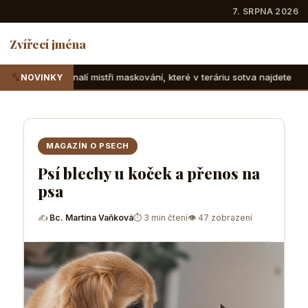
7. SRPNA 2026
Zvířecí jména
stři maskování, které v teráriu sotva najdete
Suchozemské 
NOVINKY
MAGAZÍN O PSECH
Psí blechy u koček a přenos na
psa
✍
Bc. Martina Vaňková
⏱ 3 min čtení
👁 47 zobrazení