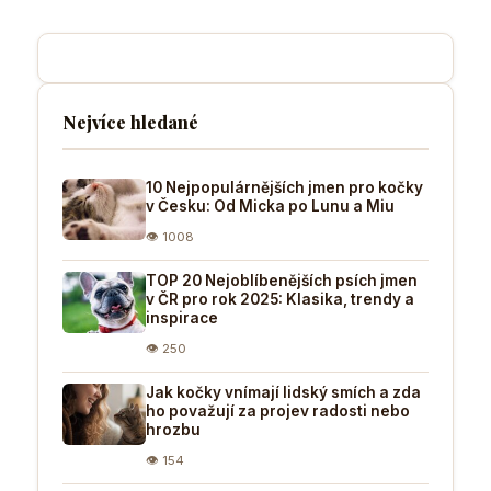
Nejvíce hledané
10 Nejpopulárnějších jmen pro kočky
v Česku: Od Micka po Lunu a Miu
👁 1008
TOP 20 Nejoblíbenějších psích jmen
v ČR pro rok 2025: Klasika, trendy a
inspirace
👁 250
Jak kočky vnímají lidský smích a zda
ho považují za projev radosti nebo
hrozbu
👁 154