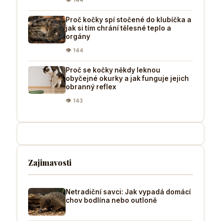
Proč kočky spí stočené do klubíčka a
jak si tím chrání tělesné teplo a
orgány
👁 144
Proč se kočky někdy leknou
obyčejné okurky a jak funguje jejich
obranný reflex
👁 143
Zajimavosti
Netradiční savci: Jak vypadá domácí
chov bodlína nebo outloně