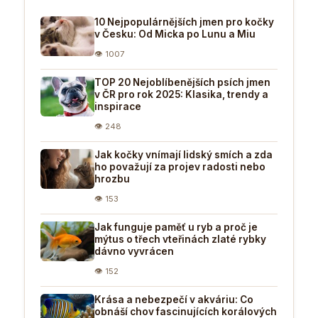
10 Nejpopulárnějších jmen pro kočky
v Česku: Od Micka po Lunu a Miu
👁 1007
TOP 20 Nejoblíbenějších psích jmen
v ČR pro rok 2025: Klasika, trendy a
inspirace
👁 248
Jak kočky vnímají lidský smích a zda
ho považují za projev radosti nebo
hrozbu
👁 153
Jak funguje paměť u ryb a proč je
mýtus o třech vteřinách zlaté rybky
dávno vyvrácen
👁 152
Krása a nebezpečí v akváriu: Co
obnáší chov fascinujících korálových