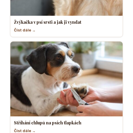
Žvýkačka v psí srsti a jak ji vyndat
Číst dále →
Stříhání chlupů na psích tlapkách
Číst dále →