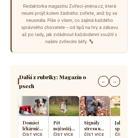
Redaktorka magazínu Zvířecí-jména.cz, která
neumí projít kolem žádného zvířete, aniž by se
neusmála. Píše o všem, co zajímá každého
správného chovatele – od tipů na hry a zábavu
až po rady, jak zvládnout každodenní soužití s
našimi zvířecími šéfy.
Další z rubriky: Magazín o
←
→
psech
Domácí
Pět
Signály
Jak
lékárnička
nejčastějších
stresu u
správně
pro psa
chyb při
psů: Jak
socializova
ČÍST VÍCE
ČÍST VÍCE
ČÍST VÍCE
ČÍST VÍCE