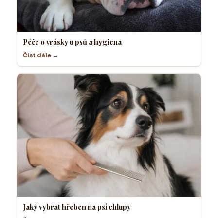
Péče o vrásky u psů a hygiena
Číst dále →
Jaký vybrat hřeben na psí chlupy