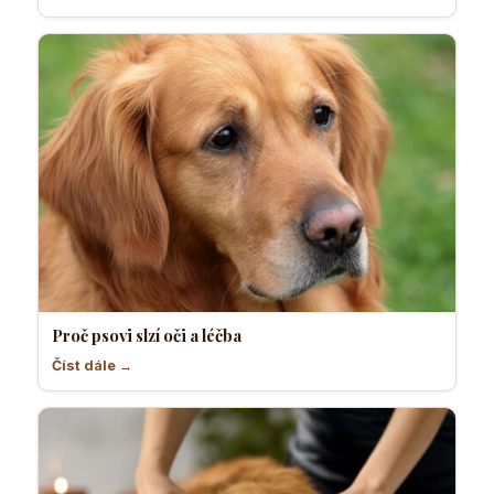
Proč psovi slzí oči a léčba
Číst dále →