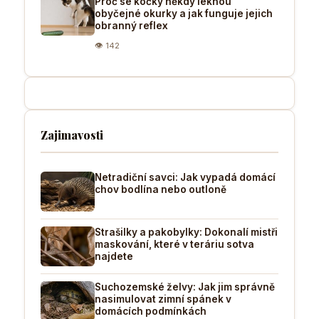
Proč se kočky někdy leknou
obyčejné okurky a jak funguje jejich
obranný reflex
👁 142
Zajimavosti
Netradiční savci: Jak vypadá domácí
chov bodlína nebo outloně
Strašilky a pakobylky: Dokonalí mistři
maskování, které v teráriu sotva
najdete
Suchozemské želvy: Jak jim správně
nasimulovat zimní spánek v
domácích podmínkách