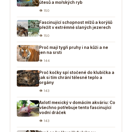
útesů a mořských ryb
👁 150
Fascinující schopnost mlžů a korýšů
přežít v extrémně slaných jezerech
👁 150
Proč mají tygři pruhy i na kůži a ne
jen na srsti
👁 144
Proč kočky spí stočené do klubíčka a
jak si tím chrání tělesné teplo a
orgány
👁 143
Axlotl mexický v domácím akváriu: Co
všechno potřebuje tento fascinující
vodní dráček
👁 143