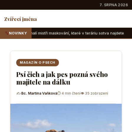
7. SRPNA 2026
Zvířecí jména
istři maskování, které v teráriu sotva najdete
Suchozemské 
NOVINKY
MAGAZÍN O PSECH
Psí čich a jak pes pozná svého
majitele na dálku
✍
Bc. Martina Vaňková
⏱ 4 min čtení
👁 35 zobrazení