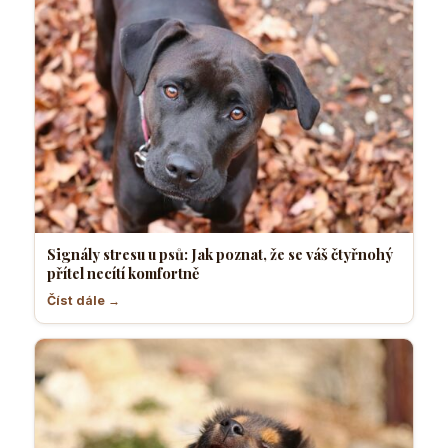
Signály stresu u psů: Jak poznat, že se váš čtyřnohý
přítel necítí komfortně
Číst dále →