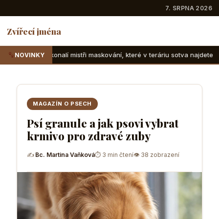
7. SRPNA 2026
Zvířecí jména
istři maskování, které v teráriu sotva najdete
Suchozemské
NOVINKY
MAGAZÍN O PSECH
Psí granule a jak psovi vybrat
krmivo pro zdravé zuby
✍
Bc. Martina Vaňková
⏱ 3 min čtení
👁 38 zobrazení