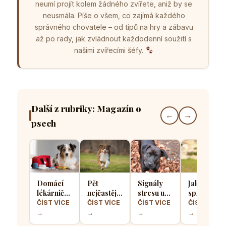
neumí projít kolem žádného zvířete, aniž by se
neusmála. Píše o všem, co zajímá každého
správného chovatele – od tipů na hry a zábavu
až po rady, jak zvládnout každodenní soužití s
našimi zvířecími šéfy.
Další z rubriky: Magazín o
←
→
psech
Domácí
Pět
Signály
Jak
lékárnička
nejčastějších
stresu u
správně
pro psa
chyb při
psů: Jak
socializova
ČÍST VÍCE
ČÍST VÍCE
ČÍST VÍCE
ČÍST VÍCE
aneb Co
výcviku
poznat, že
štěně, aby
→
→
→
→
musíte mít
přivolání
se váš
z něj