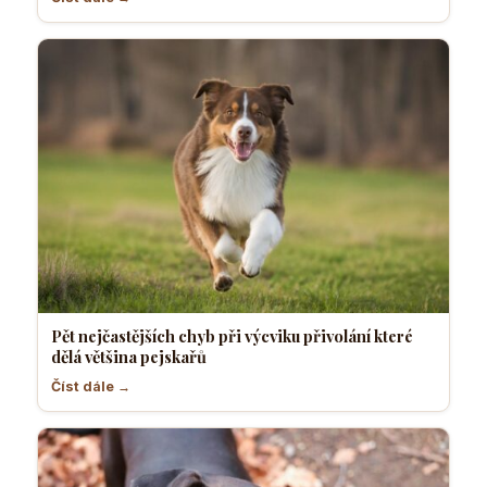
Pět nejčastějších chyb při výcviku přivolání které
dělá většina pejskařů
Číst dále →