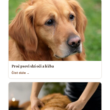
Proč psovi slzí oči a léčba
Číst dále →