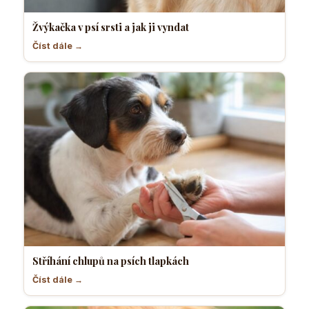
Žvýkačka v psí srsti a jak ji vyndat
Číst dále →
Stříhání chlupů na psích tlapkách
Číst dále →