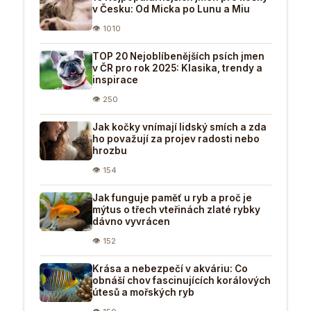
v Česku: Od Micka po Lunu a Miu
👁 1010
TOP 20 Nejoblíbenějších psích jmen
v ČR pro rok 2025: Klasika, trendy a
inspirace
👁 250
Jak kočky vnímají lidský smích a zda
ho považují za projev radosti nebo
hrozbu
👁 154
Jak funguje paměť u ryb a proč je
mýtus o třech vteřinách zlaté rybky
dávno vyvrácen
👁 152
Krása a nebezpečí v akváriu: Co
obnáší chov fascinujících korálových
útesů a mořských ryb