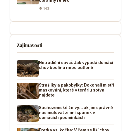
obranný reflex
👁 143
Zajimavosti
Netradiční savci: Jak vypadá domácí
chov bodlína nebo outloně
Strašilky a pakobylky: Dokonalí mistři
maskování, které v teráriu sotva
najdete
Suchozemské želvy: Jak jim správně
nasimulovat zimní spánek v
domácích podmínkách
Fretka vs. kočka: V čem se liší chov