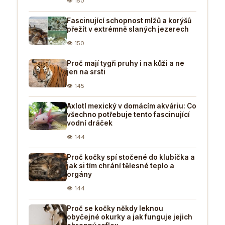
👁 150
Fascinující schopnost mlžů a korýšů
přežít v extrémně slaných jezerech
👁 150
Proč mají tygři pruhy i na kůži a ne
jen na srsti
👁 145
Axlotl mexický v domácím akváriu: Co
všechno potřebuje tento fascinující
vodní dráček
👁 144
Proč kočky spí stočené do klubíčka a
jak si tím chrání tělesné teplo a
orgány
👁 144
Proč se kočky někdy leknou
obyčejné okurky a jak funguje jejich