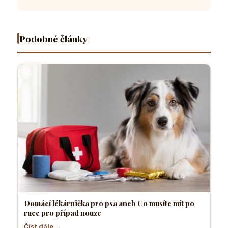
po ruce
které dělá
čtyřnohý
vyrostl
pro
většina
přítel
sebevědo
případ
pejskařů
necítí
a klidný
nouze
komfortně
pes
Podobné články
Domácí lékárnička pro psa aneb Co musíte mít po
ruce pro případ nouze
Číst dále →