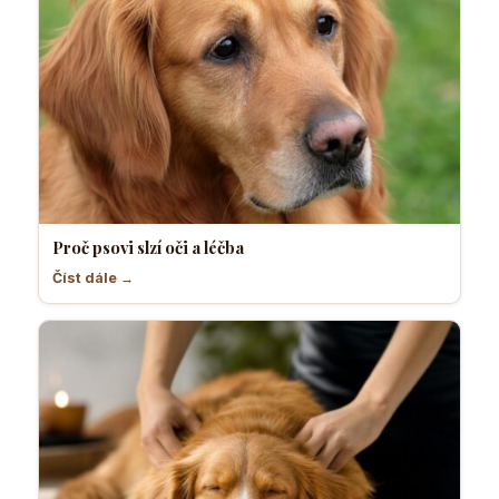
Proč psovi slzí oči a léčba
Číst dále →