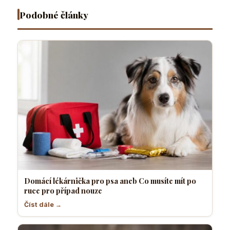
případ
pejskařů
necítí
a klidný
nouze
komfortně
pes
Podobné články
Domácí lékárnička pro psa aneb Co musíte mít po
ruce pro případ nouze
Číst dále →