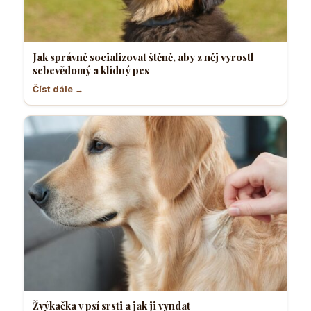
Jak správně socializovat štěně, aby z něj vyrostl
sebevědomý a klidný pes
Číst dále →
Žvýkačka v psí srsti a jak ji vyndat