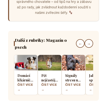
správného chovatele – od tipů na hry a zábavu
až po rady, jak zvládnout každodenní soužití s
našimi zvířecími šéfy.
Další z rubriky: Magazín o
←
→
psech
Domácí
Pět
Signály
Jak
lékárnička
nejčastějších
stresu u
správně
pro psa
chyb při
psů: Jak
socializova
ČÍST VÍCE
ČÍST VÍCE
ČÍST VÍCE
ČÍST VÍCE
aneb Co
výcviku
poznat, že
štěně, aby
→
→
→
→
musíte mít
přivolání
se váš
z něj
po ruce
které dělá
čtyřnohý
vyrostl
pro
většina
přítel
sebevědo