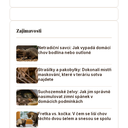
Zajimavosti
Netradiční savci: Jak vypadá domácí
chov bodlína nebo outloně
Strašilky a pakobylky: Dokonalí mistři
maskování, které v teráriu sotva
najdete
Suchozemské želvy: Jak jim správně
nasimulovat zimní spánek v
domácích podmínkách
Fretka vs. kočka: V čem se liší chov
těchto dvou šelem a snesou se spolu