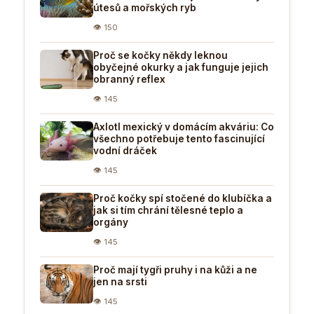
útesů a mořských ryb
👁 150
Proč se kočky někdy leknou
obyčejné okurky a jak funguje jejich
obranný reflex
👁 145
Axlotl mexický v domácím akváriu: Co
všechno potřebuje tento fascinující
vodní dráček
👁 145
Proč kočky spí stočené do klubíčka a
jak si tím chrání tělesné teplo a
orgány
👁 145
Proč mají tygři pruhy i na kůži a ne
jen na srsti
👁 145