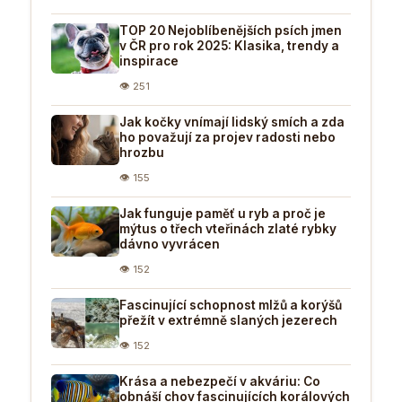
TOP 20 Nejoblíbenějších psích jmen
v ČR pro rok 2025: Klasika, trendy a
inspirace
👁 251
Jak kočky vnímají lidský smích a zda
ho považují za projev radosti nebo
hrozbu
👁 155
Jak funguje paměť u ryb a proč je
mýtus o třech vteřinách zlaté rybky
dávno vyvrácen
👁 152
Fascinující schopnost mlžů a korýšů
přežít v extrémně slaných jezerech
👁 152
Krása a nebezpečí v akváriu: Co
obnáší chov fascinujících korálových