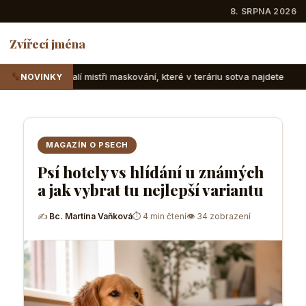
8. SRPNA 2026
Zvířecí jména
ři maskování, které v teráriu sotva najdete
Suchozemské že
NOVINKY
MAGAZÍN O PSECH
Psí hotely vs hlídání u známých
a jak vybrat tu nejlepší variantu
✍
Bc. Martina Vaňková
⏱ 4 min čtení
👁 34 zobrazení