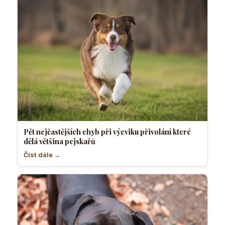
Pět nejčastějších chyb při výcviku přivolání které
dělá většina pejskařů
Číst dále →