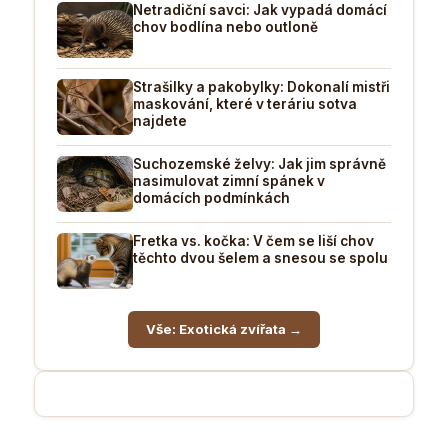
Netradiční savci: Jak vypadá domácí
chov bodlína nebo outloně
Strašilky a pakobylky: Dokonalí mistři
maskování, které v teráriu sotva
najdete
Suchozemské želvy: Jak jim správně
nasimulovat zimní spánek v
domácích podmínkách
Fretka vs. kočka: V čem se liší chov
těchto dvou šelem a snesou se spolu
Vše: Exotická zvířata →