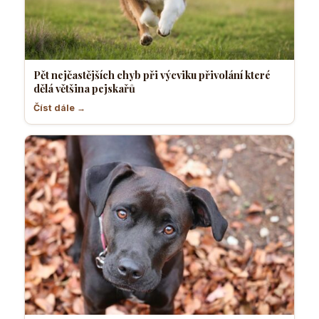
Pět nejčastějších chyb při výcviku přivolání které
dělá většina pejskařů
Číst dále →