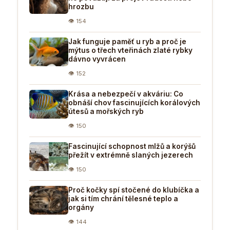
hrozbu
👁 154
Jak funguje paměť u ryb a proč je
mýtus o třech vteřinách zlaté rybky
dávno vyvrácen
👁 152
Krása a nebezpečí v akváriu: Co
obnáší chov fascinujících korálových
útesů a mořských ryb
👁 150
Fascinující schopnost mlžů a korýšů
přežít v extrémně slaných jezerech
👁 150
Proč kočky spí stočené do klubíčka a
jak si tím chrání tělesné teplo a
orgány
👁 144