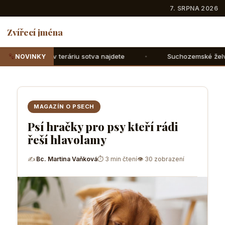
7. SRPNA 2026
Zvířecí jména
iu sotva najdete
Suchozemské želvy: Jak jim správně nas
NOVINKY
MAGAZÍN O PSECH
Psí hračky pro psy kteří rádi
řeší hlavolamy
✍
Bc. Martina Vaňková
⏱ 3 min čtení
👁 30 zobrazení