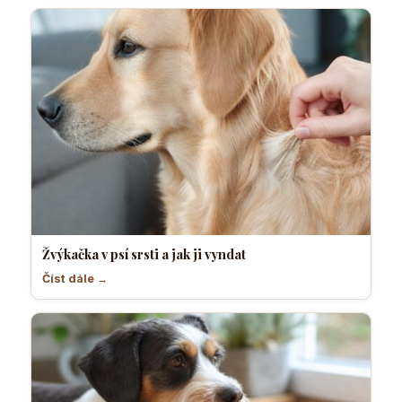
Žvýkačka v psí srsti a jak ji vyndat
Číst dále →