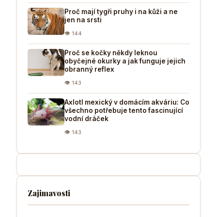
Proč mají tygři pruhy i na kůži a ne
jen na srsti
👁 144
Proč se kočky někdy leknou
obyčejné okurky a jak funguje jejich
obranný reflex
👁 143
Axlotl mexický v domácím akváriu: Co
všechno potřebuje tento fascinující
vodní dráček
👁 143
Zajimavosti