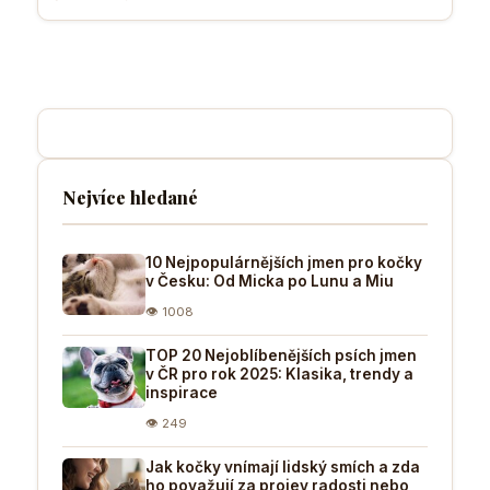
Nejvíce hledané
10 Nejpopulárnějších jmen pro kočky
v Česku: Od Micka po Lunu a Miu
👁 1008
TOP 20 Nejoblíbenějších psích jmen
v ČR pro rok 2025: Klasika, trendy a
inspirace
👁 249
Jak kočky vnímají lidský smích a zda
ho považují za projev radosti nebo