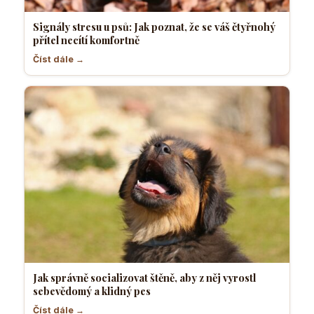
Signály stresu u psů: Jak poznat, že se váš čtyřnohý
přítel necítí komfortně
Číst dále →
Jak správně socializovat štěně, aby z něj vyrostl
sebevědomý a klidný pes
Číst dále →