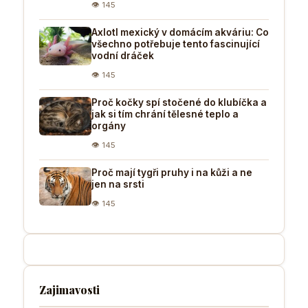
👁 145
Axlotl mexický v domácím akváriu: Co
všechno potřebuje tento fascinující
vodní dráček
👁 145
Proč kočky spí stočené do klubíčka a
jak si tím chrání tělesné teplo a
orgány
👁 145
Proč mají tygři pruhy i na kůži a ne
jen na srsti
👁 145
Zajimavosti