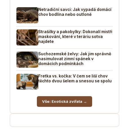
Netradiční savci: Jak vypadá domácí
chov bodlína nebo outloně
Strašilky a pakobylky: Dokonalí mistři
maskování, které v teráriu sotva
najdete
Suchozemské želvy: Jak jim správně
nasimulovat zimní spánek v
domácích podmínkách
Fretka vs. kočka: V čem se liší chov
těchto dvou šelem a snesou se spolu
Vše: Exotická zvířata →