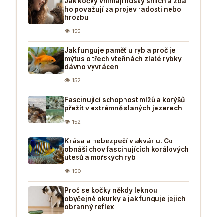
Jak kočky vnímají lidský smích a zda
ho považují za projev radosti nebo
hrozbu
👁 155
Jak funguje paměť u ryb a proč je
mýtus o třech vteřinách zlaté rybky
dávno vyvrácen
👁 152
Fascinující schopnost mlžů a korýšů
přežít v extrémně slaných jezerech
👁 152
Krása a nebezpečí v akváriu: Co
obnáší chov fascinujících korálových
útesů a mořských ryb
👁 150
Proč se kočky někdy leknou
obyčejné okurky a jak funguje jejich
obranný reflex