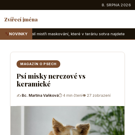
8. SRPNA 2026
Zvířecí jména
mistři maskování, které v teráriu sotva najdete
Suchozemsk
NOVINKY
MAGAZÍN O PSECH
Psí misky nerezové vs
keramické
✍
Bc. Martina Vaňková
⏱ 4 min čtení
👁 27 zobrazení