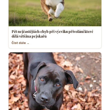
Pět nejčastějších chyb při výcviku přivolání které
dělá většina pejskařů
Číst dále →