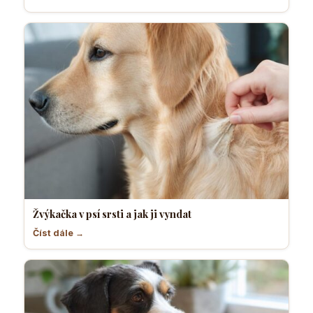
Žvýkačka v psí srsti a jak ji vyndat
Číst dále →