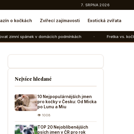
7. SRPNA 2026
azín o kočkách
Zvířecí zajímavosti
Exotická zvířata
 v domácích podmínkách
Fretka vs. kočka: V čem se liší c
Nejvíce hledané
10 Nejpopulárnějších jmen
pro kočky v Česku: Od Micka
po Lunu a Miu
👁 1008
TOP 20 Nejoblíbenějších
psích jmen v ČR pro rok