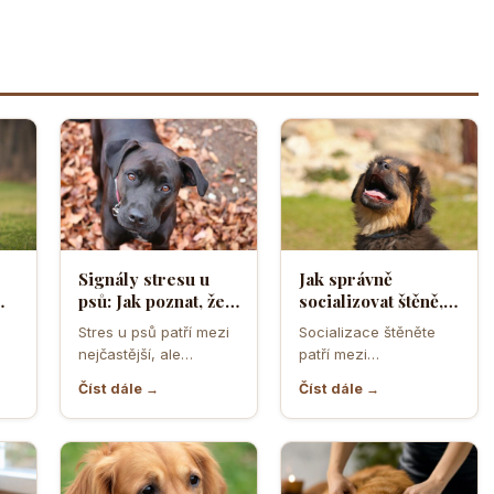
Signály stresu u
Jak správně
psů: Jak poznat, že
socializovat štěně,
ělá
se váš čtyřnohý
aby z něj vyrostl
Stres u psů patří mezi
Socializace štěněte
přítel necítí
sebevědomý a
nejčastější, ale
patří mezi
komfortně
klidný pes
zároveň
nejdůležitější úkoly
Číst dále →
Číst dále →
nejpodceňovanější
prvních měsíců života.
problémy každodenní
Právě v tomto období
péče. Může se…
se…