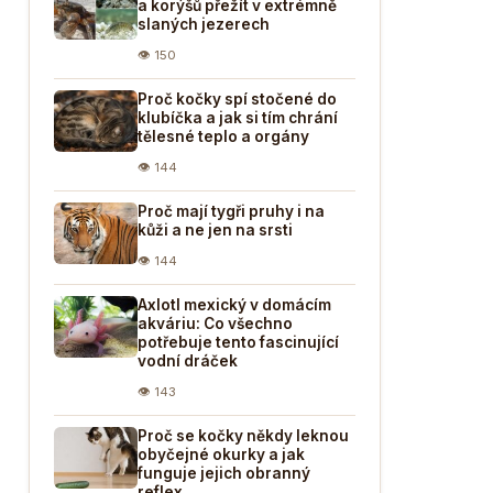
a korýšů přežít v extrémně
slaných jezerech
👁 150
Proč kočky spí stočené do
klubíčka a jak si tím chrání
tělesné teplo a orgány
👁 144
Proč mají tygři pruhy i na
kůži a ne jen na srsti
👁 144
Axlotl mexický v domácím
akváriu: Co všechno
potřebuje tento fascinující
vodní dráček
👁 143
Proč se kočky někdy leknou
obyčejné okurky a jak
funguje jejich obranný
reflex