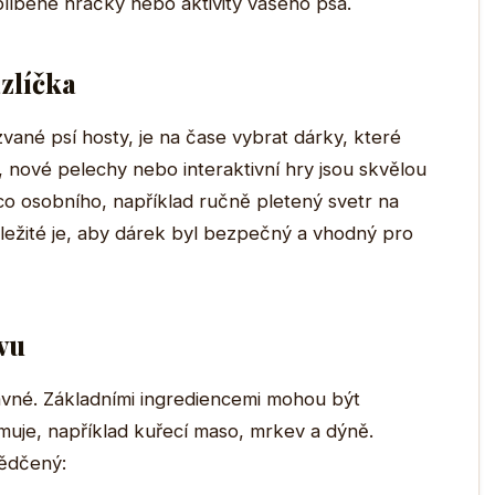
líbené hračky nebo aktivity vašeho psa.
zlíčka
ané psí hosty, je na čase vybrat dárky, které
, nové pelechy nebo interaktivní hry jsou skvělou
co osobního, například ručně pletený svetr na
ležité je, aby dárek byl bezpečný a vhodný pro
avu
avné. Základními ingrediencemi mohou být
muje, například kuřecí maso, mrkev a dýně.
vědčený: