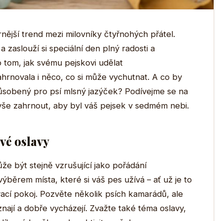
rnější trend mezi milovníky čtyřnohých přátel.
a zaslouží si speciální den plný radosti a
o tom, jak svému pejskovi udělat
rnovala i něco, co si může vychutnat. A co by
působený pro psí mlsný jazýček? Podívejme se na
 vše zahrnout, aby byl váš pejsek v sedmém nebi.
vé oslavy
že být stejně vzrušující jako pořádání
ýběrem místa, které si váš pes užívá – ať už je to
ací pokoj. Pozvěte několik psích kamarádů, ale
 znají a dobře vycházejí. Zvažte také téma oslavy,