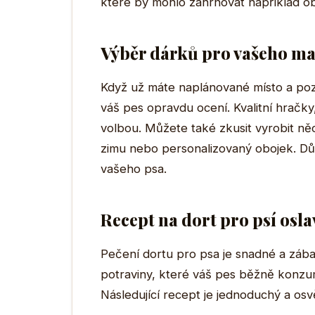
které by mohlo zahrnovat například ob
Výběr dárků pro vašeho ma
Když už máte naplánované místo a pozv
váš pes opravdu ocení. Kvalitní hračky
volbou. Můžete také zkusit vyrobit ně
zimu nebo personalizovaný obojek. Dů
vašeho psa.
Recept na dort pro psí osl
Pečení dortu pro psa je snadné a záb
potraviny, které váš pes běžně konzu
Následující recept je jednoduchý a os