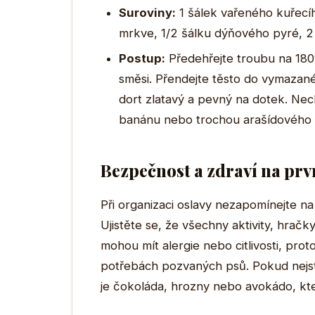
Suroviny:
1 šálek vařeného kuřecí
mrkve, 1/2 šálku dýňového pyré, 2 
Postup:
Předehřejte troubu na 180
směsi. Přendejte těsto do vymazané
dort zlatavý a pevný na dotek. Nec
banánu nebo trochou arašídového 
Bezpečnost a zdraví na pr
Při organizaci oslavy nezapomínejte n
Ujistěte se, že všechny aktivity, hrač
mohou mít alergie nebo citlivosti, prot
potřebách pozvaných psů. Pokud nejste 
je čokoláda, hrozny nebo avokádo, kt