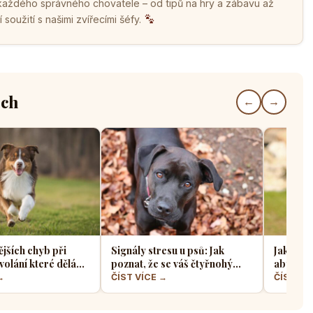
 každého správného chovatele – od tipů na hry a zábavu až
soužití s našimi zvířecími šéfy.
ech
←
→
ějších chyb při
Signály stresu u psů: Jak
Jak sprá
volání které dělá
poznat, že se váš čtyřnohý
aby z ně
jskařů
přítel necítí komfortně
a klidný
→
ČÍST VÍCE →
ČÍST VÍ