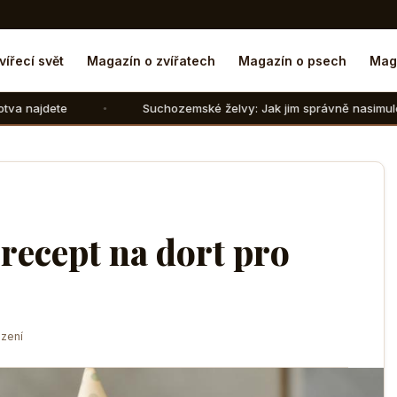
vířecí svět
Magazín o zvířatech
Magazín o psech
Mag
Suchozemské želvy: Jak jim správně nasimulovat zimní spánek
 recept na dort pro
zení