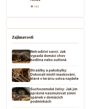
👁 143
Zajimavosti
Netradiční savci: Jak
vypadá domácí chov
bodlína nebo outloně
Strašilky a pakobylky:
Dokonalí mistři maskování,
které v teráriu sotva najdete
Suchozemské želvy: Jak jim
správně nasimulovat zimní
spánek v domácích
podmínkách