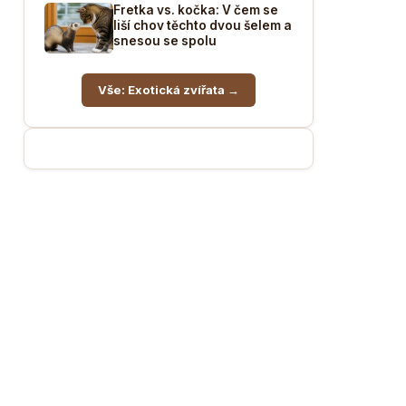
Fretka vs. kočka: V čem se
liší chov těchto dvou šelem a
snesou se spolu
Vše: Exotická zvířata →