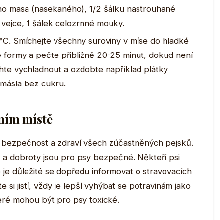
ho masa (nasekaného), 1/2 šálku nastrouhané
vejce, 1 šálek celozrnné mouky.
°C. Smíchejte všechny suroviny v míse do hladké
 formy a pečte přibližně 20-25 minut, dokud není
hte vychladnout a ozdobte například plátky
másla bez cukru.
vním místě
a bezpečnost a zdraví všech zúčastněných pejsků.
ky a dobroty jsou pro psy bezpečné. Někteří psi
o je důležité se dopředu informovat o stravovacích
si jistí, vždy je lepší vyhýbat se potravinám jako
eré mohou být pro psy toxické.