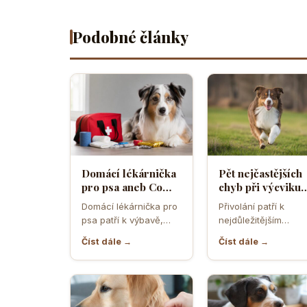
Podobné články
Domácí lékárnička
Pět nejčastějších
pro psa aneb Co
chyb při výcviku
musíte mít po ruce
přivolání které d
Domácí lékárnička pro
Přivolání patří k
pro případ nouze
většina pejskařů
psa patří k výbavě,
nejdůležitějším
která může v
dovednostem psa,
Číst dále →
Číst dále →
rozhodující chvíli
protože rozhoduje o
ušetřit čas,…
bezpečí, pohodě i o
tom,…