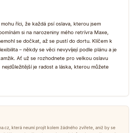
 mohu říci, že každá psí oslava, kterou jsem
zpomínám si na narozeniny mého retrívra Maxe,
emohl se dočkat, až se pustí do dortu. Klíčem k
xibilita – někdy se věci nevyvíjejí podle plánu a je
 okamžik. Ať už se rozhodnete pro velkou oslavu
nejdůležitější je radost a láska, kterou můžete
.cz, která neumí projít kolem žádného zvířete, aniž by se