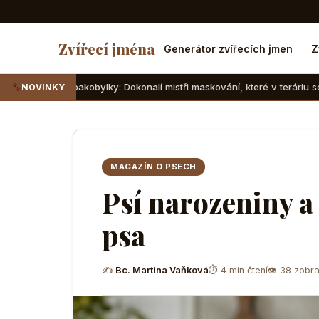
Zvířecí jména
Generátor zvířecích jmen
Z
kobylky: Dokonalí mistři maskování, které v teráriu sotva najdete
NOVINKY
MAGAZÍN O PSECH
Psí narozeniny a
psa
✍
Bc. Martina Vaňková
⏱ 4 min čtení
👁 38 zobra