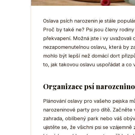
Oslava psích narozenin je stále populá
Proč by také ne? Psi jsou členy rodiny 
překvapení. Možná jste i vy uvažovali 
nezapomenutelnou oslavu, která by zah
mohlo být lepší než domácí dort přiz
to, jak takovou oslavu uspořádat a co
Organizace psí narozenino
Plánování oslavy pro vašeho pejska mů
narozeninové party pro dítě. Začněte v
zahrada, oblíbený park nebo váš obýv
ujistěte se, že všichni psi se vzájemně