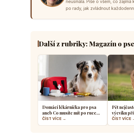
neusmála. Píše o všem, co zajímá
po rady, jak zvládnout každodenní 
Další z rubriky: Magazín o ps
Domácí lékárnička pro psa
Pět nejčast
aneb Co musíte mít po ruce
výcviku při
pro případ nouze
většina pe
ČÍST VÍCE →
ČÍST VÍCE 