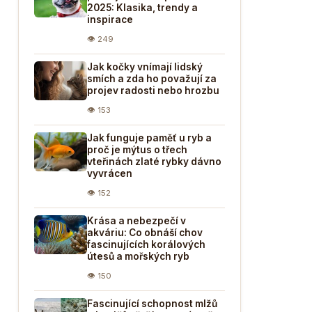
2025: Klasika, trendy a
inspirace
👁 249
Jak kočky vnímají lidský
smích a zda ho považují za
projev radosti nebo hrozbu
👁 153
Jak funguje paměť u ryb a
proč je mýtus o třech
vteřinách zlaté rybky dávno
vyvrácen
👁 152
Krása a nebezpečí v
akváriu: Co obnáší chov
fascinujících korálových
útesů a mořských ryb
👁 150
Fascinující schopnost mlžů