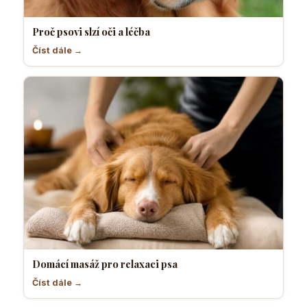
Proč psovi slzí oči a léčba
Číst dále →
Domácí masáž pro relaxaci psa
Číst dále →