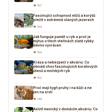
👁 157
Fascinující schopnost mlžů a korýšů
přežít v extrémně slaných jezerech
👁 154
Jak funguje paměť u ryb a proč je
mýtus o třech vteřinách zlaté rybky
dávno vyvrácen
👁 154
Krása a nebezpečí v akváriu: Co
obnáší chov fascinujících korálových
útesů a mořských ryb
👁 152
Proč mají tygři pruhy i na kůži a ne
jen na srsti
👁 148
Axlotl mexický v domácím akváriu: Co