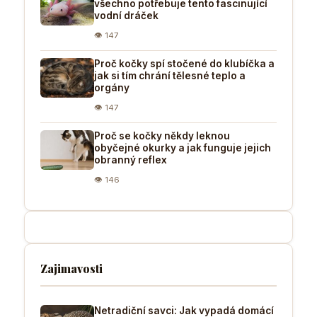
všechno potřebuje tento fascinující
vodní dráček
👁 147
Proč kočky spí stočené do klubíčka a
jak si tím chrání tělesné teplo a
orgány
👁 147
Proč se kočky někdy leknou
obyčejné okurky a jak funguje jejich
obranný reflex
👁 146
Zajimavosti
Netradiční savci: Jak vypadá domácí