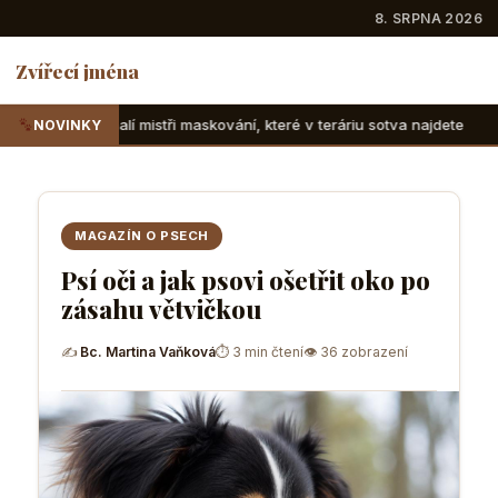
8. SRPNA 2026
Zvířecí jména
tři maskování, které v teráriu sotva najdete
Suchozemské ž
NOVINKY
MAGAZÍN O PSECH
Psí oči a jak psovi ošetřit oko po
zásahu větvičkou
✍
Bc. Martina Vaňková
⏱ 3 min čtení
👁 36 zobrazení