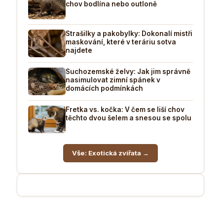
chov bodlína nebo outloně
Strašilky a pakobylky: Dokonalí mistři
maskování, které v teráriu sotva
najdete
Suchozemské želvy: Jak jim správně
nasimulovat zimní spánek v
domácích podmínkách
Fretka vs. kočka: V čem se liší chov
těchto dvou šelem a snesou se spolu
Vše: Exotická zvířata →