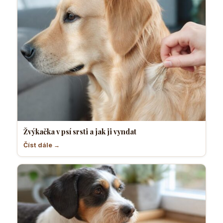
Žvýkačka v psí srsti a jak ji vyndat
Číst dále →