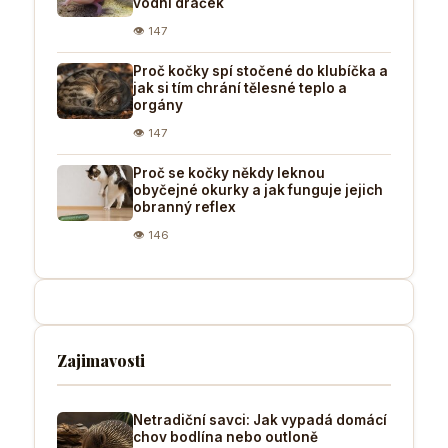
vodní dráček
👁 147
Proč kočky spí stočené do klubíčka a
jak si tím chrání tělesné teplo a
orgány
👁 147
Proč se kočky někdy leknou
obyčejné okurky a jak funguje jejich
obranný reflex
👁 146
Zajimavosti
Netradiční savci: Jak vypadá domácí
chov bodlína nebo outloně