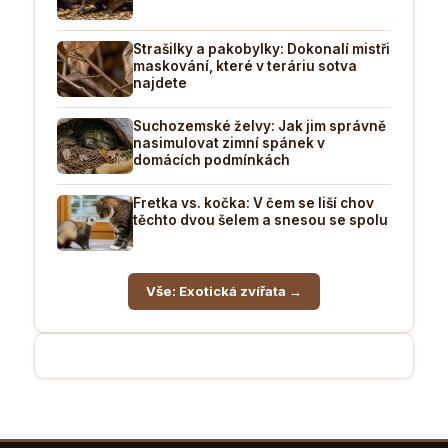
Strašilky a pakobylky: Dokonalí mistři
maskování, které v teráriu sotva
najdete
Suchozemské želvy: Jak jim správně
nasimulovat zimní spánek v
domácích podmínkách
Fretka vs. kočka: V čem se liší chov
těchto dvou šelem a snesou se spolu
Vše: Exotická zvířata →