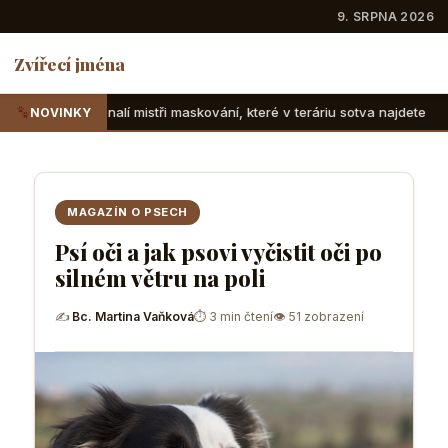
9. SRPNA 2026
Zvířecí jména
stři maskování, které v teráriu sotva najdete
Suchozemské 
NOVINKY
MAGAZÍN O PSECH
Psí oči a jak psovi vyčistit oči po
silném větru na poli
✍
Bc. Martina Vaňková
⏱ 3 min čtení
👁 51 zobrazení