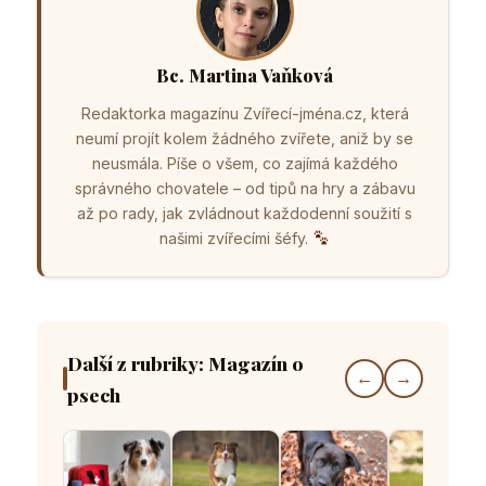
Bc. Martina Vaňková
Redaktorka magazínu Zvířecí-jména.cz, která
neumí projít kolem žádného zvířete, aniž by se
neusmála. Píše o všem, co zajímá každého
správného chovatele – od tipů na hry a zábavu
až po rady, jak zvládnout každodenní soužití s
našimi zvířecími šéfy.
Další z rubriky: Magazín o
←
→
psech