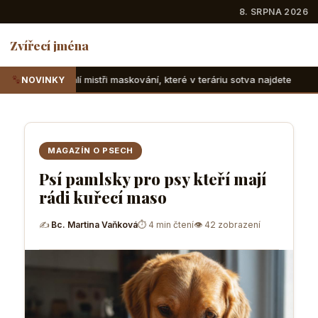
8. SRPNA 2026
Zvířecí jména
 maskování, které v teráriu sotva najdete
Suchozemské želv
NOVINKY
MAGAZÍN O PSECH
Psí pamlsky pro psy kteří mají
rádi kuřecí maso
✍
Bc. Martina Vaňková
⏱ 4 min čtení
👁 42 zobrazení