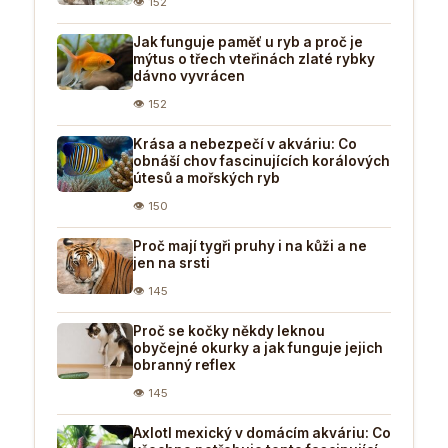
👁 152
Jak funguje paměť u ryb a proč je
mýtus o třech vteřinách zlaté rybky
dávno vyvrácen
👁 152
Krása a nebezpečí v akváriu: Co
obnáší chov fascinujících korálových
útesů a mořských ryb
👁 150
Proč mají tygři pruhy i na kůži a ne
jen na srsti
👁 145
Proč se kočky někdy leknou
obyčejné okurky a jak funguje jejich
obranný reflex
👁 145
Axlotl mexický v domácím akváriu: Co