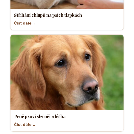
Stříhání chlupů na psích tlapkách
Číst dále →
Proč psovi slzí oči a léčba
Číst dále →