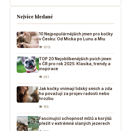
Nejvíce hledané
10 Nejpopulárnějších jmen pro kočky
v Česku: Od Micka po Lunu a Miu
👁 1012
TOP 20 Nejoblíbenějších psích jmen
v ČR pro rok 2025: Klasika, trendy a
inspirace
👁 251
Jak kočky vnímají lidský smích a zda
ho považují za projev radosti nebo
hrozbu
👁 155
Fascinující schopnost mlžů a korýšů
přežít v extrémně slaných jezerech