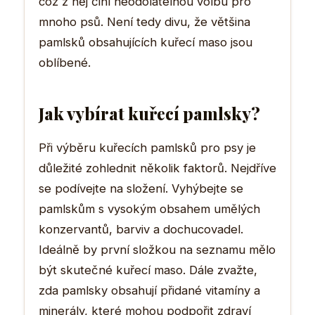
což z něj činí neodolatelnou volbu pro
mnoho psů. Není tedy divu, že většina
pamlsků obsahujících kuřecí maso jsou
oblíbené.
Jak vybírat kuřecí pamlsky?
Při výběru kuřecích pamlsků pro psy je
důležité zohlednit několik faktorů. Nejdříve
se podívejte na složení. Vyhýbejte se
pamlskům s vysokým obsahem umělých
konzervantů, barviv a dochucovadel.
Ideálně by první složkou na seznamu mělo
být skutečné kuřecí maso. Dále zvažte,
zda pamlsky obsahují přidané vitamíny a
minerály, které mohou podpořit zdraví