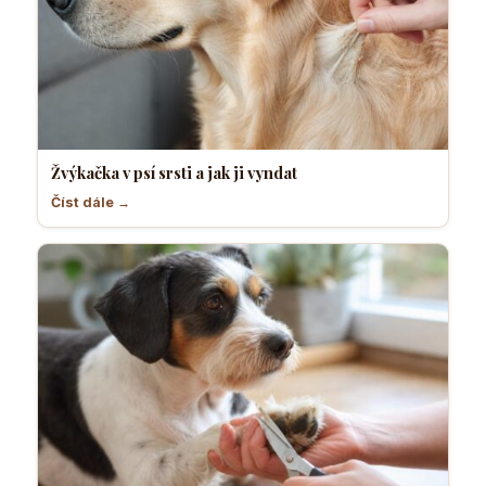
Žvýkačka v psí srsti a jak ji vyndat
Číst dále →