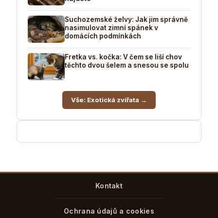
Suchozemské želvy: Jak jim správně
nasimulovat zimní spánek v
domácích podmínkách
Fretka vs. kočka: V čem se liší chov
těchto dvou šelem a snesou se spolu
Vše: Exotická zvířata →
Kontakt
Ochrana údajů a cookies