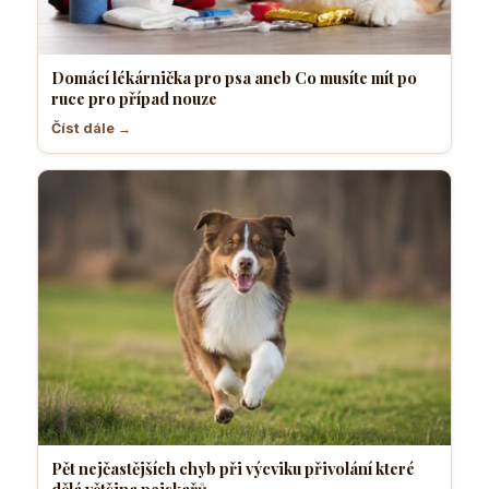
Domácí lékárnička pro psa aneb Co musíte mít po
ruce pro případ nouze
Číst dále →
Pět nejčastějších chyb při výcviku přivolání které
dělá většina pejskařů