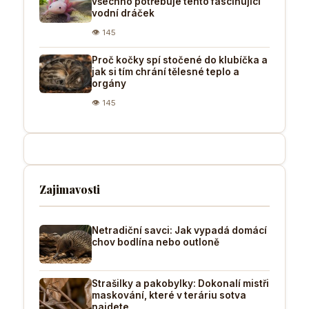
všechno potřebuje tento fascinující
vodní dráček
👁 145
Proč kočky spí stočené do klubíčka a
jak si tím chrání tělesné teplo a
orgány
👁 145
Zajimavosti
Netradiční savci: Jak vypadá domácí
chov bodlína nebo outloně
Strašilky a pakobylky: Dokonalí mistři
maskování, které v teráriu sotva
najdete