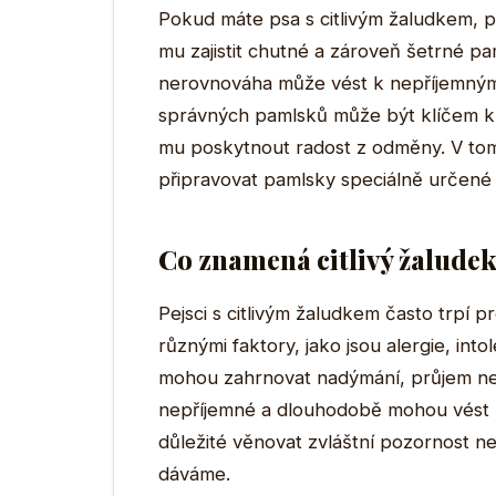
Pokud máte psa s citlivým žaludkem, pr
mu zajistit chutné a zároveň šetrné pam
nerovnováha může vést k nepříjemný
správných pamlsků může být klíčem k 
mu poskytnout radost z odměny. V tomt
připravovat pamlsky speciálně určené 
Co znamená citlivý žaludek
Pejsci s citlivým žaludkem často trpí
různými faktory, jako jsou alergie, int
mohou zahrnovat nadýmání, průjem ne
nepříjemné a dlouhodobě mohou vést 
důležité věnovat zvláštní pozornost nej
dáváme.