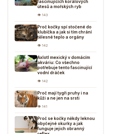
fascinujících korálových
útesů a mořských ryb
👁 143
Proč kočky spí stočené do
klubíčka a jak si tím chrání
tělesné teplo a orgány
👁 142
Axlotl mexický v domácím
akváriu: Co všechno
potřebuje tento fascinující
vodní dráček
👁 142
Proč mají tygři pruhy i na
kůži a ne jen na srsti
👁 141
Proč se kočky někdy leknou
obyčejné okurky a jak
funguje jejich obranný
reflex