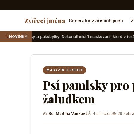
Zvířecí jména
Generátor zvířecích jmen
Z
ilky a pakobylky: Dokonalí mistři maskování, které v teráriu sotva najde
NOVINKY
MAGAZÍN O PSECH
Psí pamlsky pro 
žaludkem
✍
Bc. Martina Vaňková
⏱ 4 min čtení
👁 29 zobra