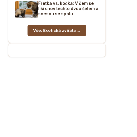
Fretka vs. kočka: V čem se
liší chov těchto dvou šelem a
snesou se spolu
Vše: Exotická zvířata →