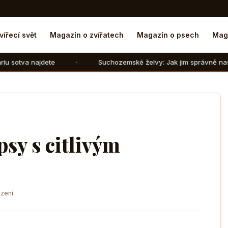
vířecí svět
Magazín o zvířatech
Magazín o psech
Mag
te
Suchozemské želvy: Jak jim správně nasimulovat zimn
psy s citlivým
zení