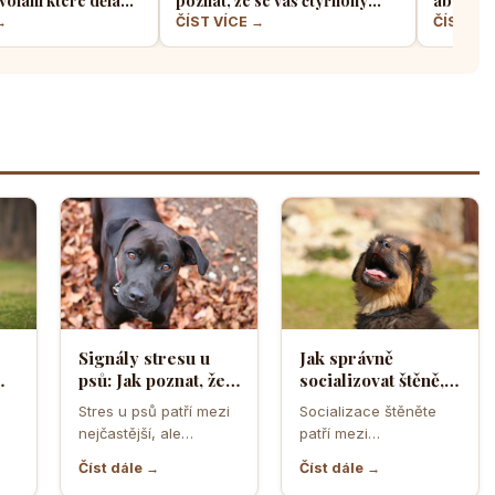
volání které dělá
poznat, že se váš čtyřnohý
aby z ně
jskařů
přítel necítí komfortně
a klidný
→
ČÍST VÍCE →
ČÍST VÍ
Signály stresu u
Jak správně
psů: Jak poznat, že
socializovat štěně,
ělá
se váš čtyřnohý
aby z něj vyrostl
Stres u psů patří mezi
Socializace štěněte
přítel necítí
sebevědomý a
nejčastější, ale
patří mezi
komfortně
klidný pes
zároveň
nejdůležitější úkoly
Číst dále →
Číst dále →
nejpodceňovanější
prvních měsíců života.