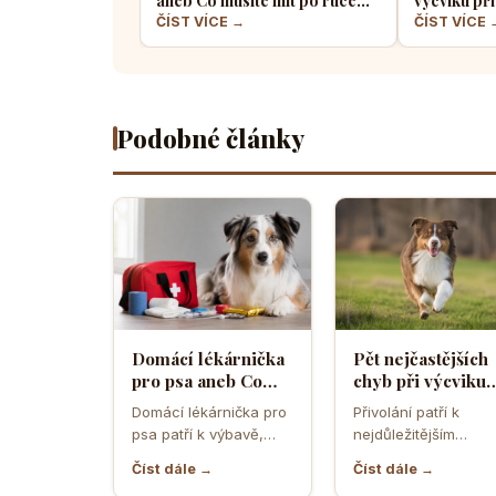
aneb Co musíte mít po ruce
výcviku při
pro případ nouze
většina pe
ČÍST VÍCE →
ČÍST VÍCE 
Podobné články
Domácí lékárnička
Pět nejčastějších
pro psa aneb Co
chyb při výcviku
musíte mít po ruce
přivolání které d
Domácí lékárnička pro
Přivolání patří k
pro případ nouze
většina pejskařů
psa patří k výbavě,
nejdůležitějším
která může v
dovednostem psa,
Číst dále →
Číst dále →
rozhodující chvíli
protože rozhoduje o