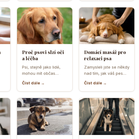
problémy každodenní
Právě v tomto období
péče. Může se…
se…
a
Proč psovi slzí oči
Domácí masáž pro
a léčba
relaxaci psa
o
Psi, stejně jako lidé,
Zamysleli jste se někdy
mohou mít občas
nad tím, jak váš pes
,
problémy s očima, a
vnímá vaši přítomnost?
Číst dále →
Číst dále →
jedním z
Často se…
nejčastějších…