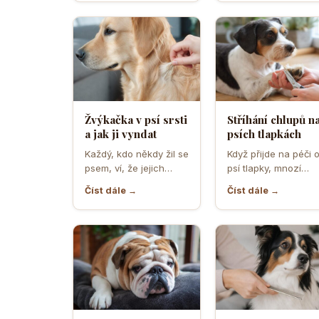
ušetřit čas,…
bezpečí, pohodě i o
tom,…
Žvýkačka v psí srsti
Stříhání chlupů n
a jak ji vyndat
psích tlapkách
Každý, kdo někdy žil se
Když přijde na péči 
psem, ví, že jejich
psí tlapky, mnozí
zvědavost a touha
majitelé zvířat netuší
Číst dále →
Číst dále →
zkoumat svět…
jak důležité je…