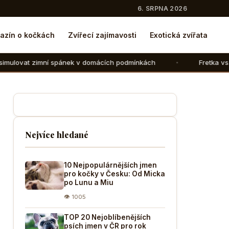
6. SRPNA 2026
azín o kočkách
Zvířecí zajímavosti
Exotická zvířata
í spánek v domácích podmínkách
Fretka vs. kočka: V čem 
Nejvíce hledané
10 Nejpopulárnějších jmen
pro kočky v Česku: Od Micka
po Lunu a Miu
👁 1005
TOP 20 Nejoblíbenějších
psích jmen v ČR pro rok