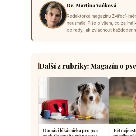
Bc. Martina Vaňková
Redaktorka magazínu Zvířecí-jména
neusmála. Píše o všem, co zajímá
po rady, jak zvládnout každodenní 
Další z rubriky: Magazín o ps
Domácí lékárnička pro psa
Pět nejčast