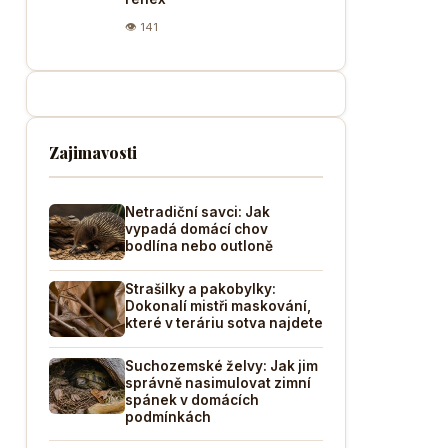
👁 141
Zajimavosti
Netradiční savci: Jak
vypadá domácí chov
bodlína nebo outloně
Strašilky a pakobylky:
Dokonalí mistři maskování,
které v teráriu sotva najdete
Suchozemské želvy: Jak jim
správně nasimulovat zimní
spánek v domácích
podmínkách