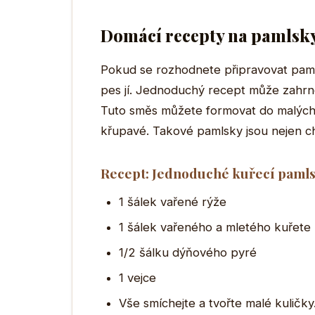
Domácí recepty na pamlsk
Pokud se rozhodnete připravovat paml
pes jí. Jednoduchý recept může zahrno
Tuto směs můžete formovat do malých
křupavé. Takové pamlsky jsou nejen chu
Recept: Jednoduché kuřecí paml
1 šálek vařené rýže
1 šálek vařeného a mletého kuřete
1/2 šálku dýňového pyré
1 vejce
Vše smíchejte a tvořte malé kuličk