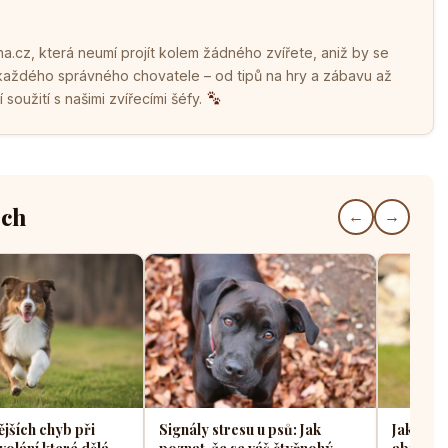
.cz, která neumí projít kolem žádného zvířete, aniž by se
 každého správného chovatele – od tipů na hry a zábavu až
soužití s našimi zvířecími šéfy.
ech
←
→
ějších chyb při
Signály stresu u psů: Jak
Jak sprá