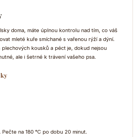
y
sky doma, máte úplnou kontrolu nad tím, co váš
vat mleté kuře smíchané s vařenou rýží a dýní.
 plechových kousků a péct je, dokud nejsou
tné, ale i šetrné k trávení vašeho psa.
sky
y. Pečte na 180 °C po dobu 20 minut.