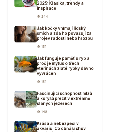
2025: Klasika, trendy a
inspirace
👁 244
Jak kočky vnímají lidský
smích a zda ho považují za
projev radosti nebo hrozbu
👁 151
Jak funguje paměť u ryb a
proč je mýtus o třech
vteřinách zlaté rybky dávno
vyvrácen
👁 151
Fascinující schopnost mlžů
a korýšů přežít v extrémně
slaných jezerech
👁 148
Krása a nebezpečí v
akváriu: Co obnáší chov