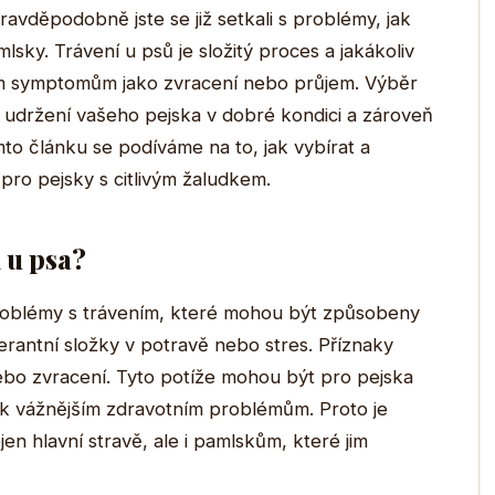
avděpodobně jste se již setkali s problémy, jak
lsky. Trávení u psů je složitý proces a jakákoliv
m symptomům jako zvracení nebo průjem. Výběr
udržení vašeho pejska v dobré kondici a zároveň
o článku se podíváme na to, jak vybírat a
pro pejsky s citlivým žaludkem.
 u psa?
 problémy s trávením, které mohou být způsobeny
olerantní složky v potravě nebo stres. Příznaky
bo zvracení. Tyto potíže mohou být pro pejska
k vážnějším zdravotním problémům. Proto je
en hlavní stravě, ale i pamlskům, které jim