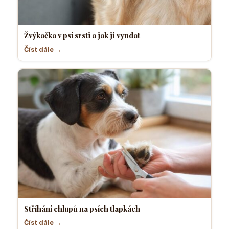
Žvýkačka v psí srsti a jak ji vyndat
Číst dále →
Stříhání chlupů na psích tlapkách
Číst dále →