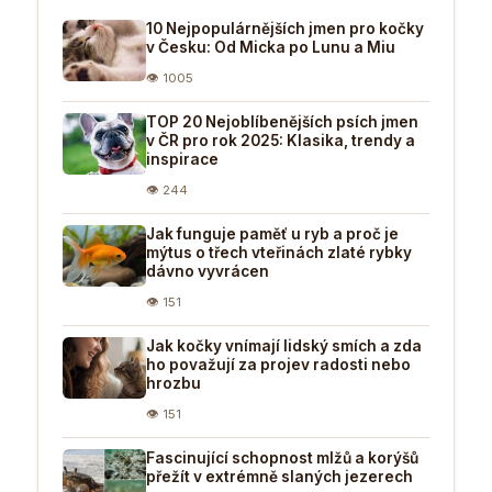
10 Nejpopulárnějších jmen pro kočky
v Česku: Od Micka po Lunu a Miu
👁 1005
TOP 20 Nejoblíbenějších psích jmen
v ČR pro rok 2025: Klasika, trendy a
inspirace
👁 244
Jak funguje paměť u ryb a proč je
mýtus o třech vteřinách zlaté rybky
dávno vyvrácen
👁 151
Jak kočky vnímají lidský smích a zda
ho považují za projev radosti nebo
hrozbu
👁 151
Fascinující schopnost mlžů a korýšů
přežít v extrémně slaných jezerech