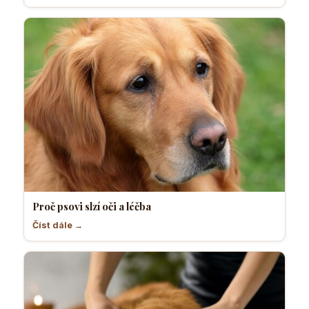
Proč psovi slzí oči a léčba
Číst dále →