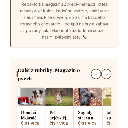
Redaktorka magazínu Zvířecí-jména.cz, která
neumí projít kolem žádného zvířete, aniž by se
neusmála. Píše o všem, co zajímá každého
správného chovatele – od tipů na hry a zábavu
až po rady, jak zvládnout každodenní soužití s
našimi zvířecími šéfy.
Další z rubriky: Magazín o
←
→
psech
Domácí
Pět
Signály
Jak
lékárnička
nejčastějších
stresu u
správně
pro psa
chyb při
psů: Jak
socializova
ČÍST VÍCE
ČÍST VÍCE
ČÍST VÍCE
ČÍST VÍCE