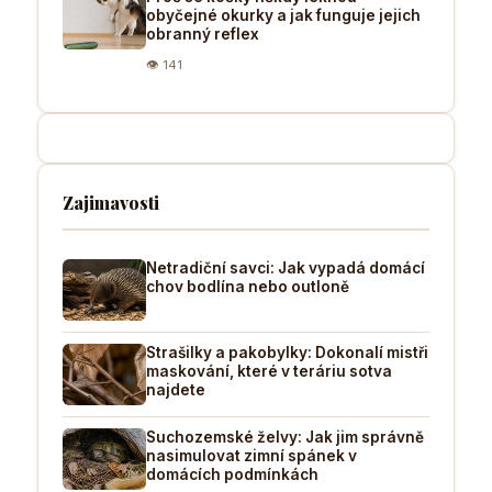
obyčejné okurky a jak funguje jejich
obranný reflex
👁 141
Zajimavosti
Netradiční savci: Jak vypadá domácí
chov bodlína nebo outloně
Strašilky a pakobylky: Dokonalí mistři
maskování, které v teráriu sotva
najdete
Suchozemské želvy: Jak jim správně
nasimulovat zimní spánek v
domácích podmínkách