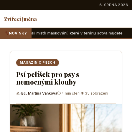
6. SRPNA 2026
Zvířecí jména
tři maskování, které v teráriu sotva najdete
Suchozemské ž
NOVINKY
MAGAZÍN O PSECH
Psí pelíšek pro psy s
nemocnými klouby
✍
Bc. Martina Vaňková
⏱ 4 min čtení
👁 35 zobrazení