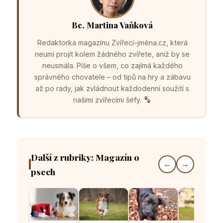
Bc. Martina Vaňková
Redaktorka magazínu Zvířecí-jména.cz, která
neumí projít kolem žádného zvířete, aniž by se
neusmála. Píše o všem, co zajímá každého
správného chovatele – od tipů na hry a zábavu
až po rady, jak zvládnout každodenní soužití s
našimi zvířecími šéfy.
Další z rubriky: Magazín o
←
→
psech