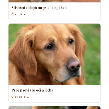
Stříhání chlupů na psích tlapkách
Číst dále →
Proč psovi slzí oči a léčba
Číst dále →