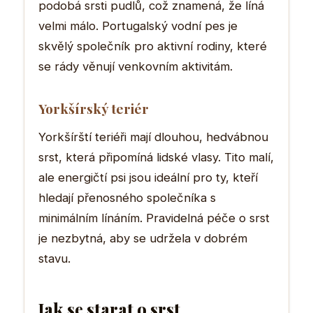
podobá srsti pudlů, což znamená, že líná
velmi málo. Portugalský vodní pes je
skvělý společník pro aktivní rodiny, které
se rády věnují venkovním aktivitám.
Yorkšírský teriér
Yorkšírští teriéři mají dlouhou, hedvábnou
srst, která připomíná lidské vlasy. Tito malí,
ale energičtí psi jsou ideální pro ty, kteří
hledají přenosného společníka s
minimálním línáním. Pravidelná péče o srst
je nezbytná, aby se udržela v dobrém
stavu.
Jak se starat o srst