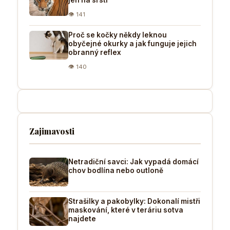
👁 141
Proč se kočky někdy leknou
obyčejné okurky a jak funguje jejich
obranný reflex
👁 140
Zajimavosti
Netradiční savci: Jak vypadá domácí
chov bodlína nebo outloně
Strašilky a pakobylky: Dokonalí mistři
maskování, které v teráriu sotva
najdete