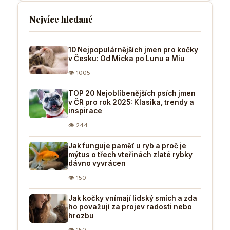
Nejvíce hledané
10 Nejpopulárnějších jmen pro kočky
v Česku: Od Micka po Lunu a Miu
👁 1005
TOP 20 Nejoblíbenějších psích jmen
v ČR pro rok 2025: Klasika, trendy a
inspirace
👁 244
Jak funguje paměť u ryb a proč je
mýtus o třech vteřinách zlaté rybky
dávno vyvrácen
👁 150
Jak kočky vnímají lidský smích a zda
ho považují za projev radosti nebo
hrozbu
👁 150