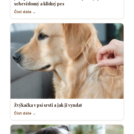
sebevědomý a klidný pes
Číst dále →
Žvýkačka v psí srsti a jak ji vyndat
Číst dále →