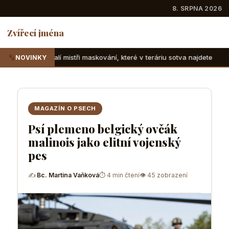
8. SRPNA 2026
Zvířecí jména
ři maskování, které v teráriu sotva najdete
Suchozemské že
NOVINKY
MAGAZÍN O PSECH
Psí plemeno belgický ovčák
malinois jako elitní vojenský
pes
✍
Bc. Martina Vaňková
⏱ 4 min čtení
👁 45 zobrazení