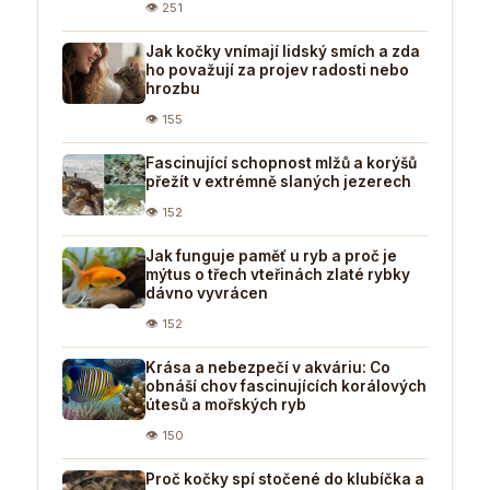
👁 251
Jak kočky vnímají lidský smích a zda
ho považují za projev radosti nebo
hrozbu
👁 155
Fascinující schopnost mlžů a korýšů
přežít v extrémně slaných jezerech
👁 152
Jak funguje paměť u ryb a proč je
mýtus o třech vteřinách zlaté rybky
dávno vyvrácen
👁 152
Krása a nebezpečí v akváriu: Co
obnáší chov fascinujících korálových
útesů a mořských ryb
👁 150
Proč kočky spí stočené do klubíčka a