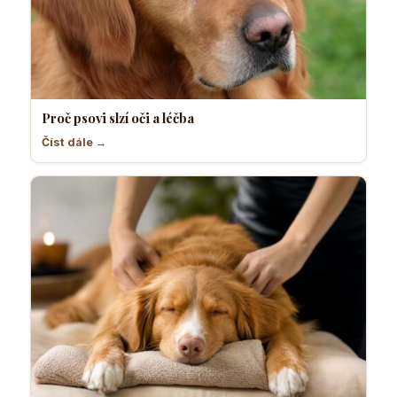
Proč psovi slzí oči a léčba
Číst dále →