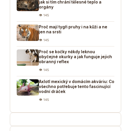
jak si tím chrání tělesné teplo a
orgány
👁 145
Proč mají tygři pruhy i na kůži a ne
jen na srsti
👁 145
Proč se kočky někdy leknou
obyčejné okurky a jak funguje jejich
obranný reflex
👁 145
Axlotl mexický v domácím akváriu: Co
všechno potřebuje tento fascinující
vodní dráček
👁 145