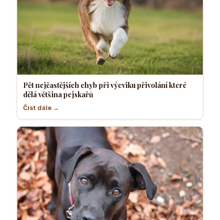
Pět nejčastějších chyb při výcviku přivolání které
dělá většina pejskařů
Číst dále →