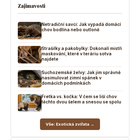
Zajimavosti
Netradiční savci: Jak vypadá domácí
chov bodlína nebo outloně
Strašilky a pakobylky: Dokonalí mistři
maskování, které v teráriu sotva
najdete
Suchozemské želvy: Jak jim správně
nasimulovat zimní spánek v
domácích podmínkách
Fretka vs. kočka: V čem se liší chov
těchto dvou šelem a snesou se spolu
Vše: Exotická zvířata →