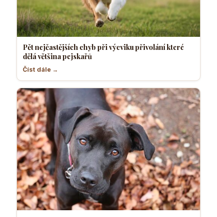
Pět nejčastějších chyb při výcviku přivolání které
dělá většina pejskařů
Číst dále →