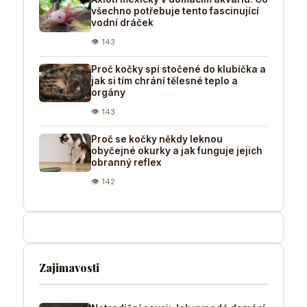
všechno potřebuje tento fascinující
vodní dráček
👁 143
Proč kočky spí stočené do klubíčka a
jak si tím chrání tělesné teplo a
orgány
👁 143
Proč se kočky někdy leknou
obyčejné okurky a jak funguje jejich
obranný reflex
👁 142
Zajimavosti