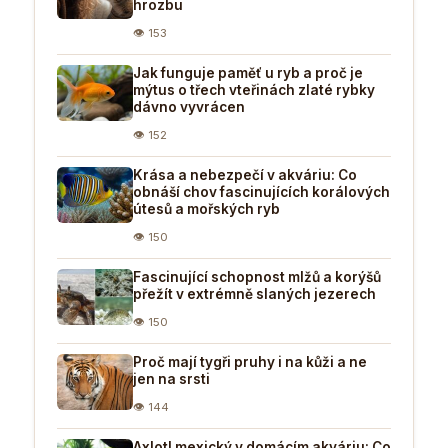
hrozbu
👁 153
Jak funguje paměť u ryb a proč je
mýtus o třech vteřinách zlaté rybky
dávno vyvrácen
👁 152
Krása a nebezpečí v akváriu: Co
obnáší chov fascinujících korálových
útesů a mořských ryb
👁 150
Fascinující schopnost mlžů a korýšů
přežít v extrémně slaných jezerech
👁 150
Proč mají tygři pruhy i na kůži a ne
jen na srsti
👁 144
Axlotl mexický v domácím akváriu: Co