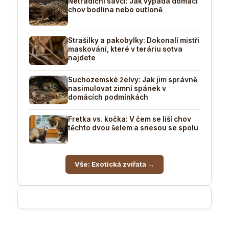
Netradiční savci: Jak vypadá domácí
chov bodlína nebo outloně
Strašilky a pakobylky: Dokonalí mistři
maskování, které v teráriu sotva
najdete
Suchozemské želvy: Jak jim správně
nasimulovat zimní spánek v
domácích podmínkách
Fretka vs. kočka: V čem se liší chov
těchto dvou šelem a snesou se spolu
Vše: Exotická zvířata →