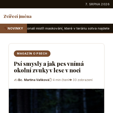
7. SRPNA 2026
Zvířecí jména
mistři maskování, které v teráriu sotva najdete
Suchozemsk
NOVINKY
MAGAZÍN O PSECH
Psí smysly a jak pes vnímá
okolní zvuky v lese v noci
✍
Bc. Martina Vaňková
⏱ 4 min čtení
👁 33 zobrazení