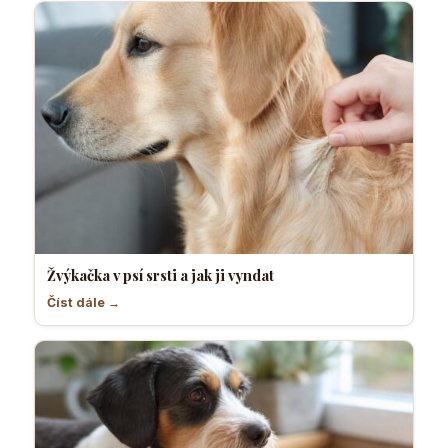
Žvýkačka v psí srsti a jak ji vyndat
Číst dále →