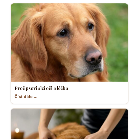
Proč psovi slzí oči a léčba
Číst dále →