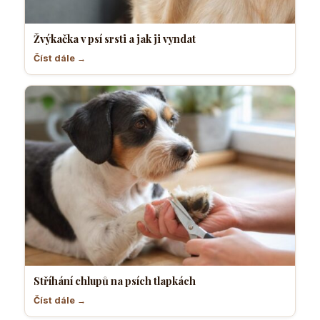
Žvýkačka v psí srsti a jak ji vyndat
Číst dále →
Stříhání chlupů na psích tlapkách
Číst dále →