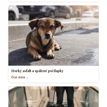
Horký asfalt a spálené psí tlapky
Číst dále →