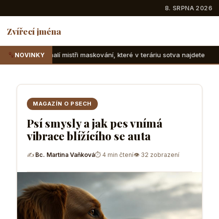
8. SRPNA 2026
Zvířecí jména
tři maskování, které v teráriu sotva najdete
Suchozemské ž
NOVINKY
MAGAZÍN O PSECH
Psí smysly a jak pes vnímá
vibrace blížícího se auta
✍
Bc. Martina Vaňková
⏱ 4 min čtení
👁 32 zobrazení