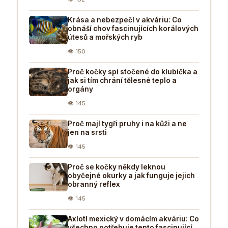
Krása a nebezpečí v akváriu: Co
obnáší chov fascinujících korálových
útesů a mořských ryb
👁 150
Proč kočky spí stočené do klubíčka a
jak si tím chrání tělesné teplo a
orgány
👁 145
Proč mají tygři pruhy i na kůži a ne
jen na srsti
👁 145
Proč se kočky někdy leknou
obyčejné okurky a jak funguje jejich
obranný reflex
👁 145
Axlotl mexický v domácím akváriu: Co
všechno potřebuje tento fascinující