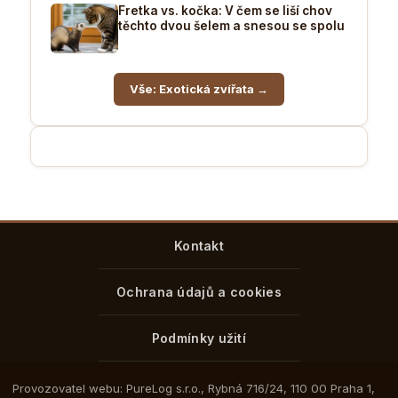
Fretka vs. kočka: V čem se liší chov
těchto dvou šelem a snesou se spolu
Vše: Exotická zvířata →
Kontakt
Ochrana údajů a cookies
Podmínky užití
Provozovatel webu: PureLog s.r.o., Rybná 716/24, 110 00 Praha 1,