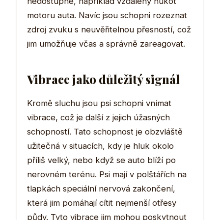
nedostupné, například vzdálený hukot
motoru auta. Navíc jsou schopni rozeznat
zdroj zvuku s neuvěřitelnou přesností, což
jim umožňuje včas a správně zareagovat.
Vibrace jako důležitý signál
Kromě sluchu jsou psi schopni vnímat
vibrace, což je další z jejich úžasných
schopností. Tato schopnost je obzvláště
užitečná v situacích, kdy je hluk okolo
příliš velký, nebo když se auto blíží po
nerovném terénu. Psi mají v polštářích na
tlapkách speciální nervová zakončení,
která jim pomáhají cítit nejmenší otřesy
půdy. Tyto vibrace jim mohou poskytnout