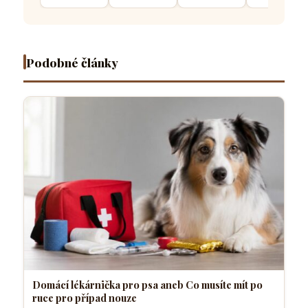
musíte mít
přivolání
se váš
z něj
po ruce
které dělá
čtyřnohý
vyrostl
pro
většina
přítel
sebevědo
případ
pejskařů
necítí
a klidný
nouze
komfortně
pes
Podobné články
Domácí lékárnička pro psa aneb Co musíte mít po
ruce pro případ nouze