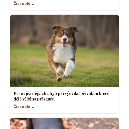
Číst dále →
Pět nejčastějších chyb při výcviku přivolání které
dělá většina pejskařů
Číst dále →