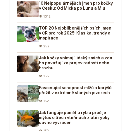
10 Nejpopulárnějších jmen pro kočky
v Česku: Od Micka po Lunu a Miu
👁 1012
TOP 20 Nejoblíbenějších psích jmen
v ČR pro rok 2025: Klasika, trendy a
inspirace
👁 252
Jak kočky vnímají lidský smích a zda
ho považují za projev radosti nebo
hrozbu
👁 155
Fascinující schopnost mlžů a korýšů
přežít v extrémně slaných jezerech
👁 152
Jak funguje paměť u ryb a proč je
mýtus o třech vteřinách zlaté rybky
dávno vyvrácen
👁 152