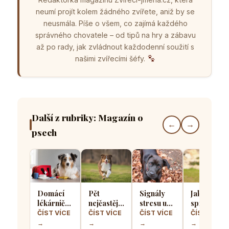
neumí projít kolem žádného zvířete, aniž by se
neusmála. Píše o všem, co zajímá každého
správného chovatele – od tipů na hry a zábavu
až po rady, jak zvládnout každodenní soužití s
našimi zvířecími šéfy.
Další z rubriky: Magazín o
←
→
psech
Domácí
Pět
Signály
Jak
lékárnička
nejčastějších
stresu u
správně
pro psa
chyb při
psů: Jak
socializova
ČÍST VÍCE
ČÍST VÍCE
ČÍST VÍCE
ČÍST VÍCE
aneb Co
výcviku
poznat, že
štěně, aby
→
→
→
→