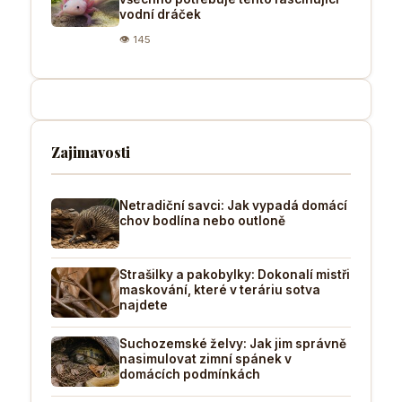
vodní dráček
👁 145
Zajimavosti
Netradiční savci: Jak vypadá domácí
chov bodlína nebo outloně
Strašilky a pakobylky: Dokonalí mistři
maskování, které v teráriu sotva
najdete
Suchozemské želvy: Jak jim správně
nasimulovat zimní spánek v
domácích podmínkách