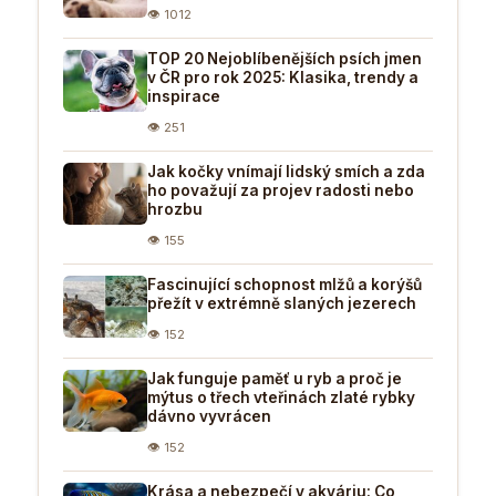
👁 1012
TOP 20 Nejoblíbenějších psích jmen
v ČR pro rok 2025: Klasika, trendy a
inspirace
👁 251
Jak kočky vnímají lidský smích a zda
ho považují za projev radosti nebo
hrozbu
👁 155
Fascinující schopnost mlžů a korýšů
přežít v extrémně slaných jezerech
👁 152
Jak funguje paměť u ryb a proč je
mýtus o třech vteřinách zlaté rybky
dávno vyvrácen
👁 152
Krása a nebezpečí v akváriu: Co