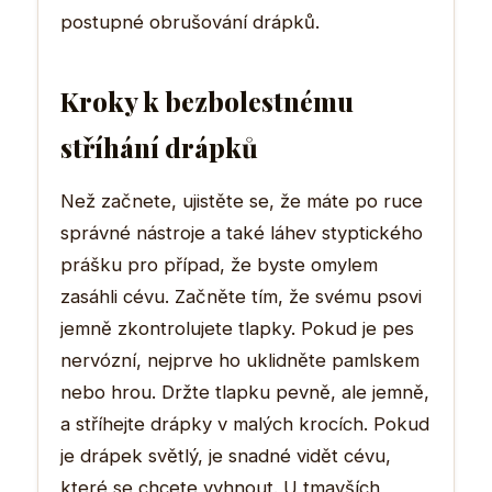
postupné obrušování drápků.
Kroky k bezbolestnému
stříhání drápků
Než začnete, ujistěte se, že máte po ruce
správné nástroje a také láhev styptického
prášku pro případ, že byste omylem
zasáhli cévu. Začněte tím, že svému psovi
jemně zkontrolujete tlapky. Pokud je pes
nervózní, nejprve ho uklidněte pamlskem
nebo hrou. Držte tlapku pevně, ale jemně,
a stříhejte drápky v malých krocích. Pokud
je drápek světlý, je snadné vidět cévu,
které se chcete vyhnout. U tmavších