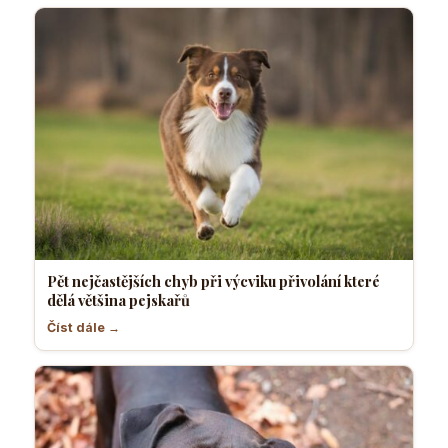
Pět nejčastějších chyb při výcviku přivolání které
dělá většina pejskařů
Číst dále →