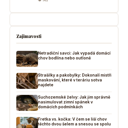
👁 145
Zajimavosti
Netradiční savci: Jak vypadá domácí
chov bodlína nebo outloně
Strašilky a pakobylky: Dokonalí mistři
maskování, které v teráriu sotva
najdete
Suchozemské želvy: Jak jim správně
nasimulovat zimní spánek v
domácích podmínkách
Fretka vs. kočka: V čem se liší chov
těchto dvou šelem a snesou se spolu