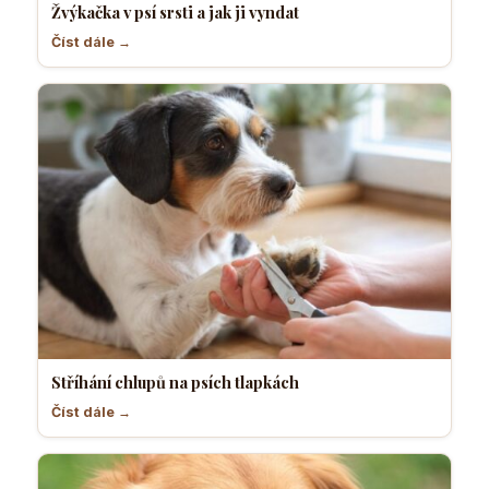
Žvýkačka v psí srsti a jak ji vyndat
Číst dále →
Stříhání chlupů na psích tlapkách
Číst dále →