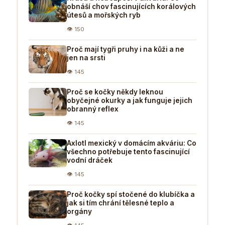
obnáší chov fascinujících korálových
útesů a mořských ryb
👁 150
Proč mají tygři pruhy i na kůži a ne
jen na srsti
👁 145
Proč se kočky někdy leknou
obyčejné okurky a jak funguje jejich
obranný reflex
👁 145
Axlotl mexický v domácím akváriu: Co
všechno potřebuje tento fascinující
vodní dráček
👁 145
Proč kočky spí stočené do klubíčka a
jak si tím chrání tělesné teplo a
orgány