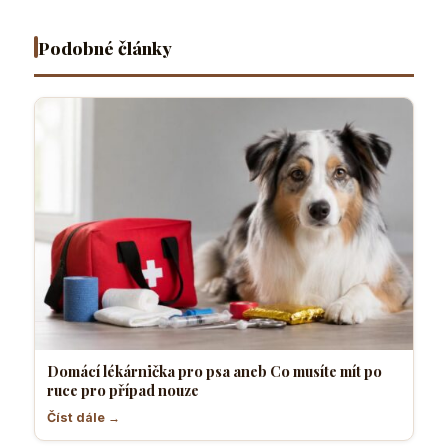
pro
většina
přítel
sebevědo
případ
pejskařů
necítí
a klidný
nouze
komfortně
pes
Podobné články
Domácí lékárnička pro psa aneb Co musíte mít po
ruce pro případ nouze
Číst dále →