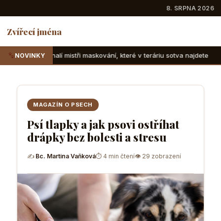
8. SRPNA 2026
Zvířecí jména
tři maskování, které v teráriu sotva najdete
Suchozemské ž
NOVINKY
MAGAZÍN O PSECH
Psí tlapky a jak psovi ostříhat
drápky bez bolesti a stresu
✍
Bc. Martina Vaňková
⏱ 4 min čtení
👁 29 zobrazení