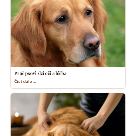
Proč psovi slzí oči a léčba
Číst dále →