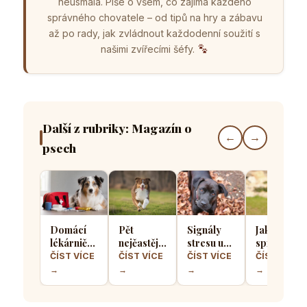
neusmála. Píše o všem, co zajímá každého
správného chovatele – od tipů na hry a zábavu
až po rady, jak zvládnout každodenní soužití s
našimi zvířecími šéfy.
Další z rubriky: Magazín o
←
→
psech
Domácí
Pět
Signály
Jak
lékárnička
nejčastějších
stresu u
správně
pro psa
chyb při
psů: Jak
socializova
ČÍST VÍCE
ČÍST VÍCE
ČÍST VÍCE
ČÍST VÍCE
aneb Co
výcviku
poznat, že
štěně, aby
→
→
→
→
musíte mít
přivolání
se váš
z něj
po ruce
které dělá
čtyřnohý
vyrostl