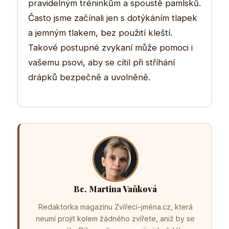
pravidelným tréninkům a spoustě pamlsků.
Často jsme začínali jen s dotýkáním tlapek
a jemným tlakem, bez použití kleští.
Takové postupné zvykaní může pomoci i
vašemu psovi, aby se cítil při stříhání
drápků bezpečně a uvolněně.
Bc. Martina Vaňková
Redaktorka magazínu Zvířecí-jména.cz, která
neumí projít kolem žádného zvířete, aniž by se