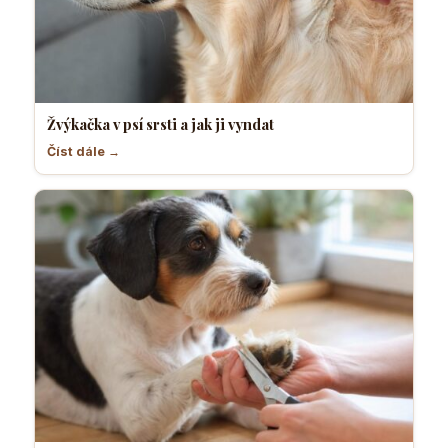
Žvýkačka v psí srsti a jak ji vyndat
Číst dále →