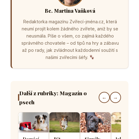
Bc. Martina Vaňková
Redaktorka magazínu Zvířecí-jména.cz, která
neumí projít kolem žádného zvířete, aniž by se
neusmála. Píše o všem, co zajímá každého
správného chovatele – od tipů na hry a zábavu
až po rady, jak zvládnout každodenní soužití s
našimi zvířecími šéfy.
Další z rubriky: Magazín o
←
→
psech