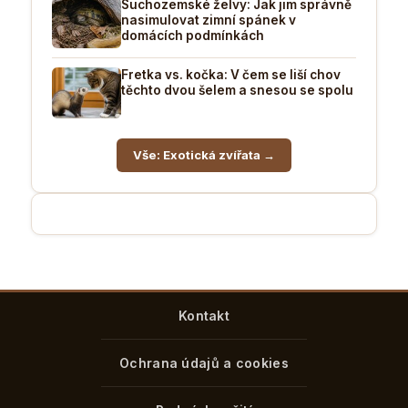
Suchozemské želvy: Jak jim správně
nasimulovat zimní spánek v
domácích podmínkách
Fretka vs. kočka: V čem se liší chov
těchto dvou šelem a snesou se spolu
Vše: Exotická zvířata →
Kontakt
Ochrana údajů a cookies