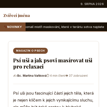
9. SRPNA 2026
Zvířecí jména
mistři maskování, které v teráriu sotva najdete
Suchozemsk
NOVINKY
MAGAZÍN O PSECH
Psí uši a jak psovi masírovat uši
pro relaxaci
✍
Bc. Martina Vaňková
⏱ 4 min čtení
👁 37 zobrazení
Psí uši jsou fascinující částí jejich těla, která
je nejen klíčem k jejich vynikajícímu sluchu,