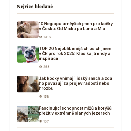
Nejvíce hledané
10 Nejpopulárnějších jmen pro kočky
v Česku: Od Micka po Lunu a Miu
👁 1016
TOP 20 Nejoblíbenějších psích jmen
v ČR pro rok 2025: Klasika, trendy a
inspirace
👁 253
Jak kočky vnímají lidský smích a zda
ho považují za projev radosti nebo
hrozbu
👁 158
Fascinující schopnost mlžů a korýšů
přežít v extrémně slaných jezerech
👁 157