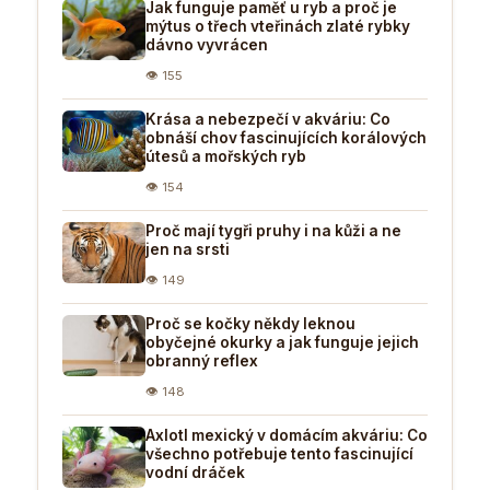
Jak funguje paměť u ryb a proč je
mýtus o třech vteřinách zlaté rybky
dávno vyvrácen
👁 155
Krása a nebezpečí v akváriu: Co
obnáší chov fascinujících korálových
útesů a mořských ryb
👁 154
Proč mají tygři pruhy i na kůži a ne
jen na srsti
👁 149
Proč se kočky někdy leknou
obyčejné okurky a jak funguje jejich
obranný reflex
👁 148
Axlotl mexický v domácím akváriu: Co
všechno potřebuje tento fascinující
vodní dráček