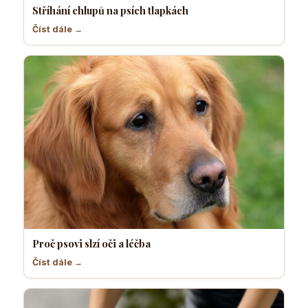
Stříhání chlupů na psích tlapkách
Číst dále →
Proč psovi slzí oči a léčba
Číst dále →