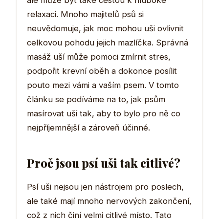
ale může být také cestou k hluboké
relaxaci. Mnoho majitelů psů si
neuvědomuje, jak moc mohou uši ovlivnit
celkovou pohodu jejich mazlíčka. Správná
masáž uší může pomoci zmírnit stres,
podpořit krevní oběh a dokonce posílit
pouto mezi vámi a vaším psem. V tomto
článku se podíváme na to, jak psům
masírovat uši tak, aby to bylo pro ně co
nejpříjemnější a zároveň účinné.
Proč jsou psí uši tak citlivé?
Psí uši nejsou jen nástrojem pro poslech,
ale také mají mnoho nervových zakončení,
což z nich činí velmi citlivé místo. Tato