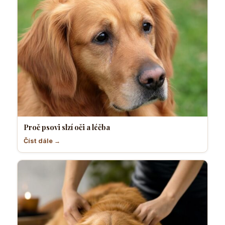
Proč psovi slzí oči a léčba
Číst dále →