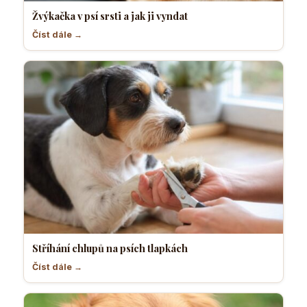
Žvýkačka v psí srsti a jak ji vyndat
Číst dále →
Stříhání chlupů na psích tlapkách
Číst dále →