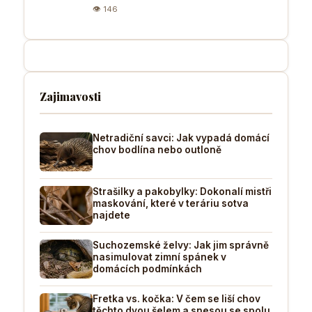
👁 146
Zajimavosti
Netradiční savci: Jak vypadá domácí
chov bodlína nebo outloně
Strašilky a pakobylky: Dokonalí mistři
maskování, které v teráriu sotva
najdete
Suchozemské želvy: Jak jim správně
nasimulovat zimní spánek v
domácích podmínkách
Fretka vs. kočka: V čem se liší chov
těchto dvou šelem a snesou se spolu