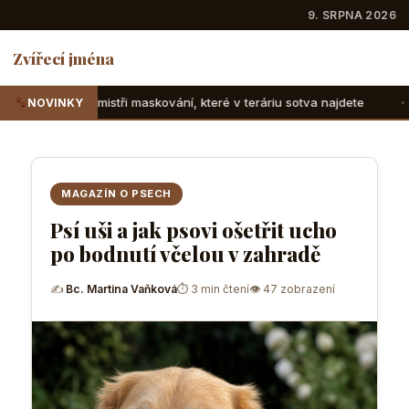
9. SRPNA 2026
Zvířecí jména
maskování, které v teráriu sotva najdete
Suchozemské želv
NOVINKY
MAGAZÍN O PSECH
Psí uši a jak psovi ošetřit ucho
po bodnutí včelou v zahradě
✍
Bc. Martina Vaňková
⏱ 3 min čtení
👁 47 zobrazení