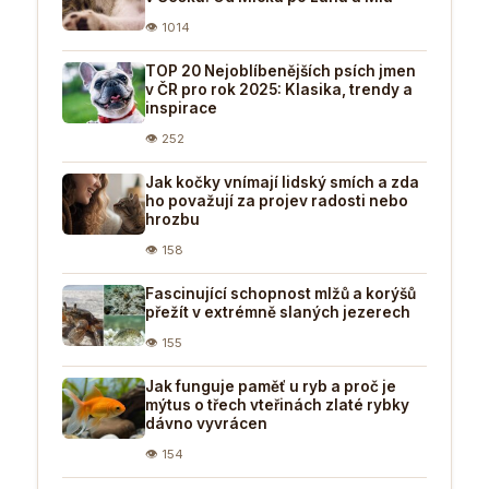
👁 1014
TOP 20 Nejoblíbenějších psích jmen
v ČR pro rok 2025: Klasika, trendy a
inspirace
👁 252
Jak kočky vnímají lidský smích a zda
ho považují za projev radosti nebo
hrozbu
👁 158
Fascinující schopnost mlžů a korýšů
přežít v extrémně slaných jezerech
👁 155
Jak funguje paměť u ryb a proč je
mýtus o třech vteřinách zlaté rybky
dávno vyvrácen
👁 154