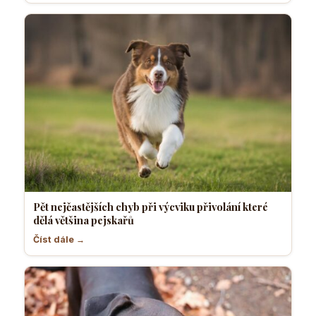
Pět nejčastějších chyb při výcviku přivolání které
dělá většina pejskařů
Číst dále →