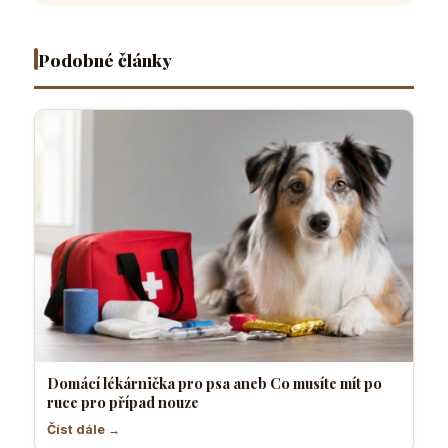
pro
většina
přítel
sebevědo
případ
pejskařů
necítí
a klidný
nouze
komfortně
pes
Podobné články
Domácí lékárnička pro psa aneb Co musíte mít po
ruce pro případ nouze
Číst dále →