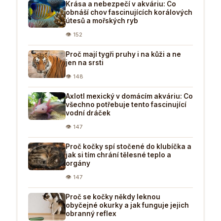
Krása a nebezpečí v akváriu: Co
obnáší chov fascinujících korálových
útesů a mořských ryb
👁 152
Proč mají tygři pruhy i na kůži a ne
jen na srsti
👁 148
Axlotl mexický v domácím akváriu: Co
všechno potřebuje tento fascinující
vodní dráček
👁 147
Proč kočky spí stočené do klubíčka a
jak si tím chrání tělesné teplo a
orgány
👁 147
Proč se kočky někdy leknou
obyčejné okurky a jak funguje jejich
obranný reflex