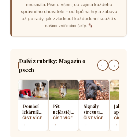
neusmála. Píše o všem, co zajímá každého
správného chovatele – od tipů na hry a zábavu
až po rady, jak zvládnout každodenní soužití s
našimi zvířecími šéfy.
Další z rubriky: Magazín o
←
→
psech
Domácí
Pět
Signály
Jak
lékárnička
nejčastějších
stresu u
správně
pro psa
chyb při
psů: Jak
socializova
ČÍST VÍCE
ČÍST VÍCE
ČÍST VÍCE
ČÍST VÍCE
aneb Co
výcviku
poznat, že
štěně, aby
→
→
→
→
musíte mít
přivolání
se váš
z něj
po ruce
které dělá
čtyřnohý
vyrostl