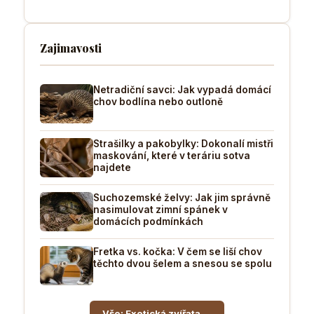
Zajimavosti
Netradiční savci: Jak vypadá domácí
chov bodlína nebo outloně
Strašilky a pakobylky: Dokonalí mistři
maskování, které v teráriu sotva
najdete
Suchozemské želvy: Jak jim správně
nasimulovat zimní spánek v
domácích podmínkách
Fretka vs. kočka: V čem se liší chov
těchto dvou šelem a snesou se spolu
Vše: Exotická zvířata →