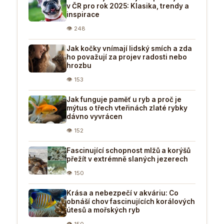
v ČR pro rok 2025: Klasika, trendy a
inspirace
👁 248
Jak kočky vnímají lidský smích a zda
ho považují za projev radosti nebo
hrozbu
👁 153
Jak funguje paměť u ryb a proč je
mýtus o třech vteřinách zlaté rybky
dávno vyvrácen
👁 152
Fascinující schopnost mlžů a korýšů
přežít v extrémně slaných jezerech
👁 150
Krása a nebezpečí v akváriu: Co
obnáší chov fascinujících korálových
útesů a mořských ryb
👁 150