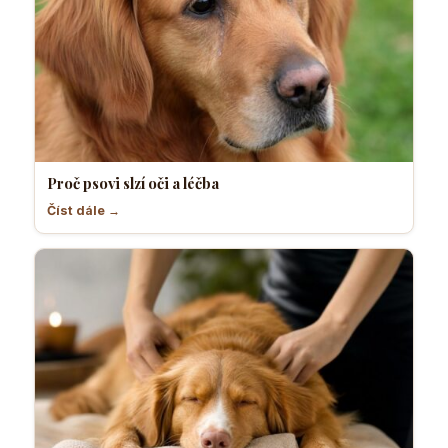
Proč psovi slzí oči a léčba
Číst dále →