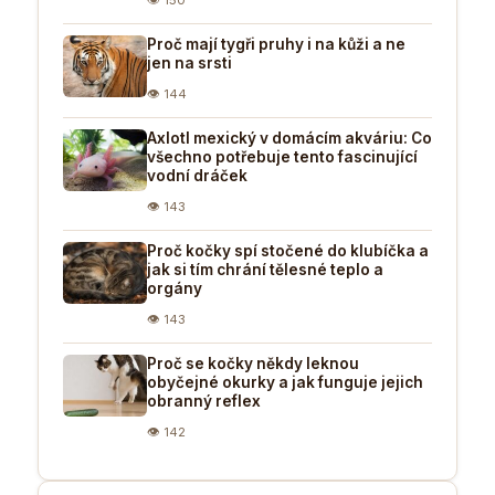
Proč mají tygři pruhy i na kůži a ne
jen na srsti
👁 144
Axlotl mexický v domácím akváriu: Co
všechno potřebuje tento fascinující
vodní dráček
👁 143
Proč kočky spí stočené do klubíčka a
jak si tím chrání tělesné teplo a
orgány
👁 143
Proč se kočky někdy leknou
obyčejné okurky a jak funguje jejich
obranný reflex
👁 142