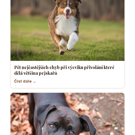
Pět nejčastějších chyb při výcviku přivolání které
dělá většina pejskařů
Číst dále →