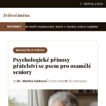
7. SRPNA 2026
Zvířecí jména
istři maskování, které v teráriu sotva najdete
Suchozemské
NOVINKY
MAGAZÍN O PSECH
Psychologické přínosy
přátelství se psem pro osamělé
seniory
✍
Bc. Martina Vaňková
⏱ 3 min čtení
👁 32 zobrazení