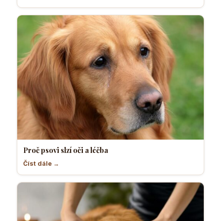
Proč psovi slzí oči a léčba
Číst dále →