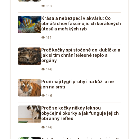
👁 153
Krása a nebezpečí v akváriu: Co
obnáší chov fascinujících korálových
útesů a mořských ryb
👁 151
Proč kočky spí stočené do klubíčka a
jak si tím chrání tělesné teplo a
orgány
👁 146
Proč mají tygři pruhy i na kůži a ne
jen na srsti
👁 146
Proč se kočky někdy leknou
obyčejné okurky a jak funguje jejich
obranný reflex
👁 146