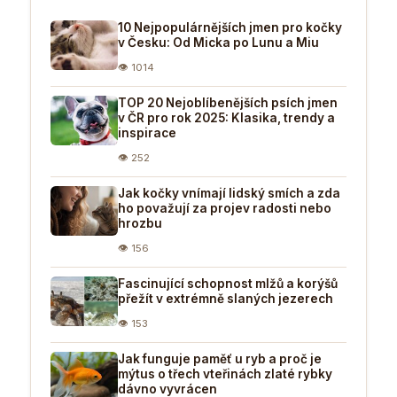
10 Nejpopulárnějších jmen pro kočky
v Česku: Od Micka po Lunu a Miu
👁 1014
TOP 20 Nejoblíbenějších psích jmen
v ČR pro rok 2025: Klasika, trendy a
inspirace
👁 252
Jak kočky vnímají lidský smích a zda
ho považují za projev radosti nebo
hrozbu
👁 156
Fascinující schopnost mlžů a korýšů
přežít v extrémně slaných jezerech
👁 153
Jak funguje paměť u ryb a proč je
mýtus o třech vteřinách zlaté rybky
dávno vyvrácen