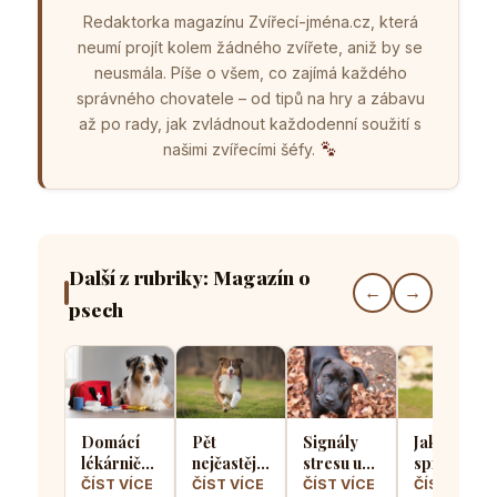
Redaktorka magazínu Zvířecí-jména.cz, která
neumí projít kolem žádného zvířete, aniž by se
neusmála. Píše o všem, co zajímá každého
správného chovatele – od tipů na hry a zábavu
až po rady, jak zvládnout každodenní soužití s
našimi zvířecími šéfy.
Další z rubriky: Magazín o
←
→
psech
Domácí
Pět
Signály
Jak
lékárnička
nejčastějších
stresu u
správně
pro psa
chyb při
psů: Jak
socializova
ČÍST VÍCE
ČÍST VÍCE
ČÍST VÍCE
ČÍST VÍCE