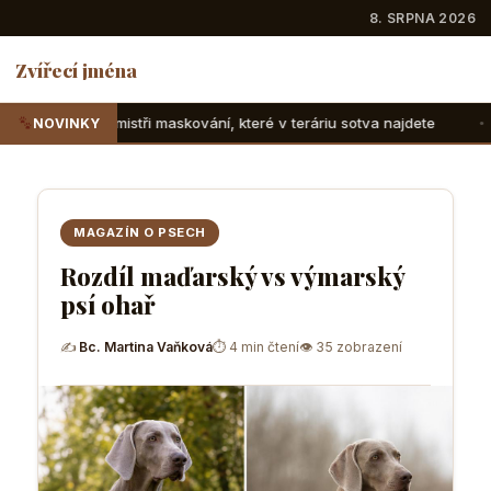
8. SRPNA 2026
Zvířecí jména
maskování, které v teráriu sotva najdete
Suchozemské želvy
NOVINKY
MAGAZÍN O PSECH
Rozdíl maďarský vs výmarský
psí ohař
✍
Bc. Martina Vaňková
⏱ 4 min čtení
👁 35 zobrazení