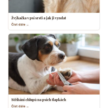
Žvýkačka v psí srsti a jak ji vyndat
Číst dále →
Stříhání chlupů na psích tlapkách
Číst dále →