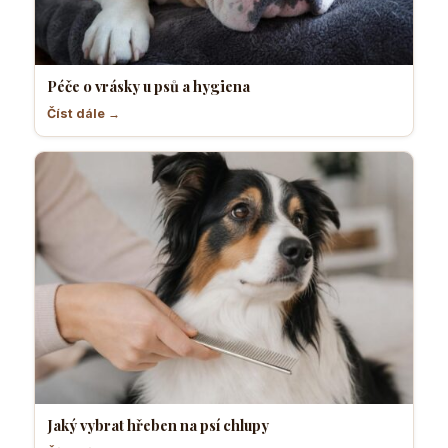
Péče o vrásky u psů a hygiena
Číst dále →
Jaký vybrat hřeben na psí chlupy