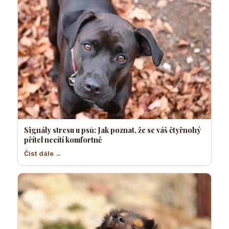
Signály stresu u psů: Jak poznat, že se váš čtyřnohý
přítel necítí komfortně
Číst dále →