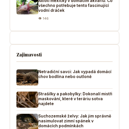
Axlotl mexický v domácím akváriu: Co
všechno potřebuje tento fascinující
vodní dráček
👁 146
Zajimavosti
Netradiční savci: Jak vypadá domácí
chov bodlína nebo outloně
Strašilky a pakobylky: Dokonalí mistři
maskování, které v teráriu sotva
najdete
Suchozemské želvy: Jak jim správně
nasimulovat zimní spánek v
domácích podmínkách