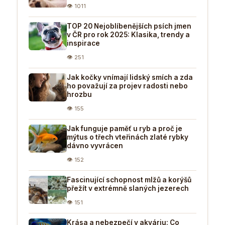
👁 1011
TOP 20 Nejoblíbenějších psích jmen
v ČR pro rok 2025: Klasika, trendy a
inspirace
👁 251
Jak kočky vnímají lidský smích a zda
ho považují za projev radosti nebo
hrozbu
👁 155
Jak funguje paměť u ryb a proč je
mýtus o třech vteřinách zlaté rybky
dávno vyvrácen
👁 152
Fascinující schopnost mlžů a korýšů
přežít v extrémně slaných jezerech
👁 151
Krása a nebezpečí v akváriu: Co