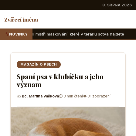
8. SRPNA 2026
Zvířecí jména
i maskování, které v teráriu sotva najdete
Suchozemské žel
NOVINKY
MAGAZÍN O PSECH
Spaní psa v klubíčku a jeho
význam
✍
Bc. Martina Vaňková
⏱ 3 min čtení
👁 31 zobrazení