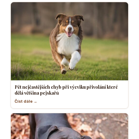
Pět nejčastějších chyb při výcviku přivolání které
dělá většina pejskařů
Číst dále →