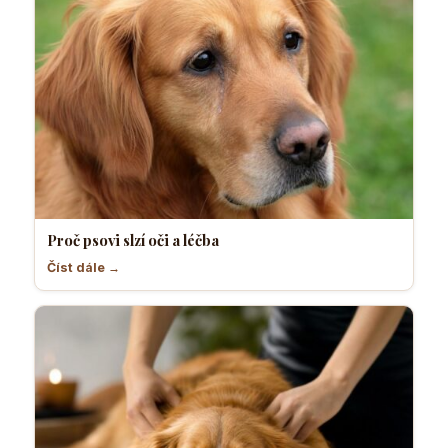
Proč psovi slzí oči a léčba
Číst dále →