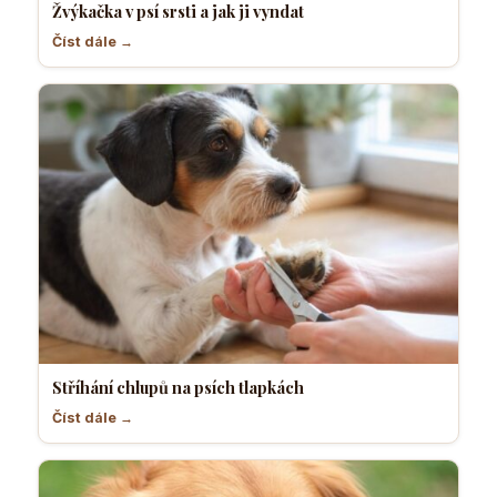
Žvýkačka v psí srsti a jak ji vyndat
Číst dále →
Stříhání chlupů na psích tlapkách
Číst dále →