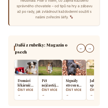
neusmála. Píše o všem, co zajímá každého
správného chovatele – od tipů na hry a zábavu
až po rady, jak zvládnout každodenní soužití s
našimi zvířecími šéfy.
Další z rubriky: Magazín o
←
→
psech
Domácí
Pět
Signály
Jak
lékárnička
nejčastějších
stresu u
správně
pro psa
chyb při
psů: Jak
socializova
ČÍST VÍCE
ČÍST VÍCE
ČÍST VÍCE
ČÍST VÍCE
aneb Co
výcviku
poznat, že
štěně, aby
→
→
→
→
musíte mít
přivolání
se váš
z něj
po ruce
které dělá
čtyřnohý
vyrostl