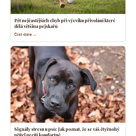
Pět nejčastějších chyb při výcviku přivolání které
dělá většina pejskařů
Číst dále →
Signály stresu u psů: Jak poznat, že se váš čtyřnohý
přítel necítí komfortně