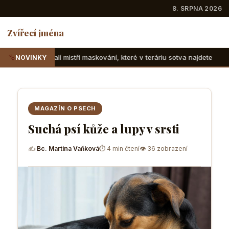
8. SRPNA 2026
Zvířecí jména
ři maskování, které v teráriu sotva najdete
Suchozemské že
NOVINKY
MAGAZÍN O PSECH
Suchá psí kůže a lupy v srsti
✍
Bc. Martina Vaňková
⏱ 4 min čtení
👁 36 zobrazení