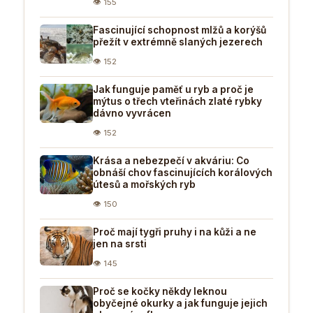
👁 155
Fascinující schopnost mlžů a korýšů
přežít v extrémně slaných jezerech
👁 152
Jak funguje paměť u ryb a proč je
mýtus o třech vteřinách zlaté rybky
dávno vyvrácen
👁 152
Krása a nebezpečí v akváriu: Co
obnáší chov fascinujících korálových
útesů a mořských ryb
👁 150
Proč mají tygři pruhy i na kůži a ne
jen na srsti
👁 145
Proč se kočky někdy leknou
obyčejné okurky a jak funguje jejich