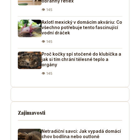
obranný reflex
👁 145
Axlotl mexický v domácím akváriu: Co
všechno potřebuje tento fascinující
vodní dráček
👁 145
Proč kočky spí stočené do klubíčka a
jak si tím chrání tělesné teplo a
orgány
👁 145
Zajimavosti
Netradiční savci: Jak vypadá domácí
chov bodlína nebo outloně