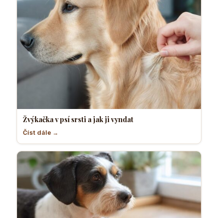
Žvýkačka v psí srsti a jak ji vyndat
Číst dále →