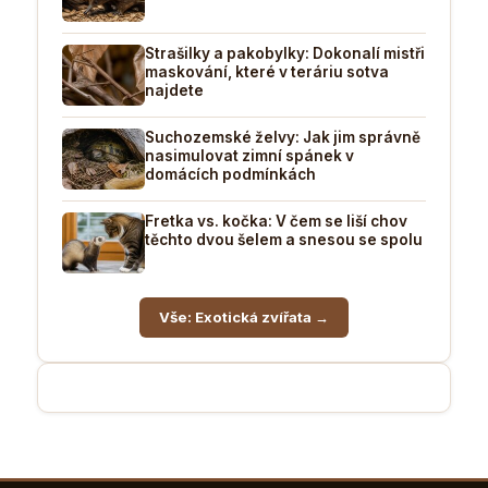
Strašilky a pakobylky: Dokonalí mistři
maskování, které v teráriu sotva
najdete
Suchozemské želvy: Jak jim správně
nasimulovat zimní spánek v
domácích podmínkách
Fretka vs. kočka: V čem se liší chov
těchto dvou šelem a snesou se spolu
Vše: Exotická zvířata →