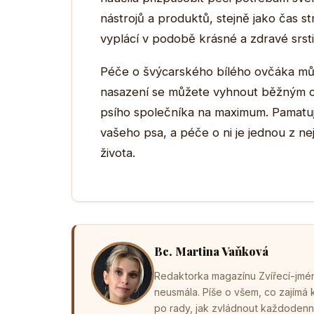
nástrojů a produktů, stejně jako čas 
vyplácí v podobě krásné a zdravé srsti
Péče o švýcarského bílého ovčáka může
nasazení se můžete vyhnout běžným c
psího společníka na maximum. Pamatuj
vašeho psa, a péče o ni je jednou z ne
života.
Bc. Martina Vaňková
Redaktorka magazínu Zvířecí-jména
neusmála. Píše o všem, co zajímá
po rady, jak zvládnout každodenní 