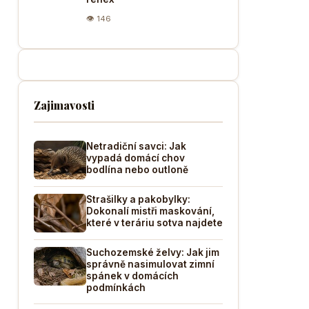
👁 146
Zajimavosti
Netradiční savci: Jak
vypadá domácí chov
bodlína nebo outloně
Strašilky a pakobylky:
Dokonalí mistři maskování,
které v teráriu sotva najdete
Suchozemské želvy: Jak jim
správně nasimulovat zimní
spánek v domácích
podmínkách