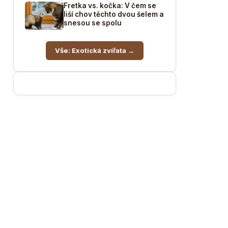
Fretka vs. kočka: V čem se
liší chov těchto dvou šelem a
snesou se spolu
Vše: Exotická zvířata →