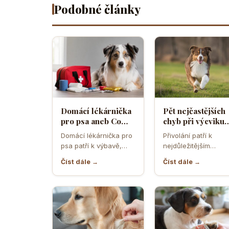
Podobné články
Domácí lékárnička
Pět nejčastějších
pro psa aneb Co
chyb při výcviku
musíte mít po ruce
přivolání které d
Domácí lékárnička pro
Přivolání patří k
pro případ nouze
většina pejskařů
psa patří k výbavě,
nejdůležitějším
která může v
dovednostem psa,
Číst dále →
Číst dále →
rozhodující chvíli
protože rozhoduje o
ušetřit čas,…
bezpečí, pohodě i o
tom,…