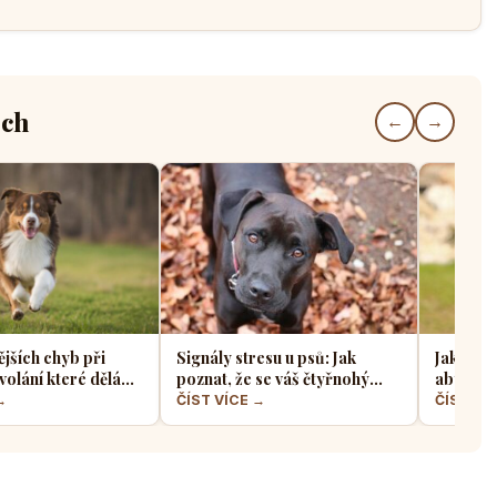
ech
←
→
ějších chyb při
Signály stresu u psů: Jak
Jak sprá
volání které dělá
poznat, že se váš čtyřnohý
aby z ně
jskařů
přítel necítí komfortně
a klidný
→
ČÍST VÍCE →
ČÍST VÍ