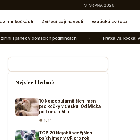
9. SRPNA 2026
azín o kočkách
Zvířecí zajímavosti
Exotická zvířata
mácích podmínkách
Fretka vs. kočka: V čem se liší chov t
Nejvíce hledané
10 Nejpopulárnějších jmen
pro kočky v Česku: Od Micka
po Lunu a Miu
👁 1014
TOP 20 Nejoblíbenějších
psích jmen v ČR pro rok