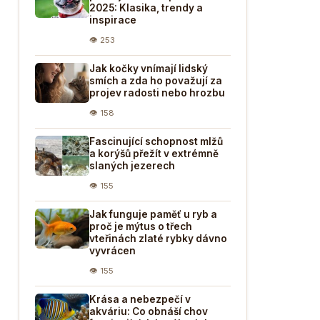
2025: Klasika, trendy a
inspirace
👁 253
Jak kočky vnímají lidský
smích a zda ho považují za
projev radosti nebo hrozbu
👁 158
Fascinující schopnost mlžů
a korýšů přežít v extrémně
slaných jezerech
👁 155
Jak funguje paměť u ryb a
proč je mýtus o třech
vteřinách zlaté rybky dávno
vyvrácen
👁 155
Krása a nebezpečí v
akváriu: Co obnáší chov