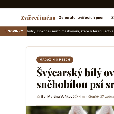
Zvířecí jména
Generátor zvířecích jmen
Z
y: Dokonalí mistři maskování, které v teráriu sotva najdete
NOVINKY
MAGAZÍN O PSECH
Švýcarský bílý ov
sněhobílou psí s
✍
Bc. Martina Vaňková
⏱ 4 min čtení
👁 37 zobra