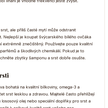
í línání je vhodné frekvenci ještě zvýšit.
rst, ale příliš časté mytí může odstranit
rst. Nejlepší je koupat švýcarského bílého ovčáka
í extrémně znečištěný. Používejte pouze kvalitní
arfémů a škodlivých chemikálií. Pokud je to
chněte zbytky šamponu a srst dobře osušte.
rsti
rava bohatá na kvalitní bílkoviny, omega-3 a
srst lesklou a zdravou. Majitelé často přehlížejí
lososový olej nebo speciální doplňky pro srst a