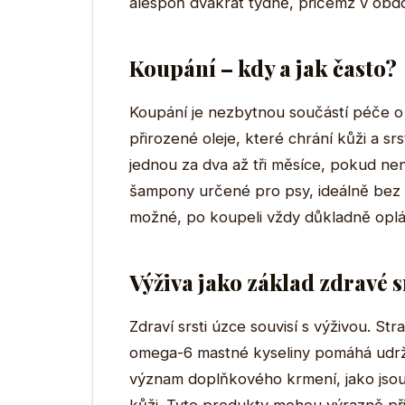
alespoň dvakrát týdně, přičemž v obdob
Koupání – kdy a jak často?
Koupání je nezbytnou součástí péče o s
přirozené oleje, které chrání kůži a s
jednou za dva až tři měsíce, pokud nen
šampony určené pro psy, ideálně bez p
možné, po koupeli vždy důkladně oplá
Výživa jako základ zdravé s
Zdraví srsti úzce souvisí s výživou. St
omega-6 mastné kyseliny pomáhá udržet 
význam doplňkového krmení, jako jsou 