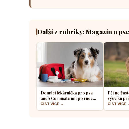
Další z rubriky: Magazín o ps
Domácí lékárnička pro psa
Pět nejčast
aneb Co musíte mít po ruce
výcviku při
pro případ nouze
většina pe
ČÍST VÍCE →
ČÍST VÍCE 