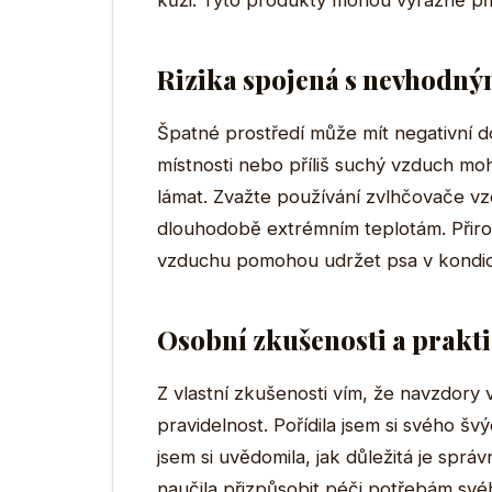
kůži. Tyto produkty mohou výrazně přis
Rizika spojená s nevhodn
Špatné prostředí může mít negativní d
místnosti nebo příliš suchý vzduch moh
lámat. Zvažte používání zvlhčovače v
dlouhodobě extrémním teplotám. Přiro
vzduchu pomohou udržet psa v kondici 
Osobní zkušenosti a prakt
Z vlastní zkušenosti vím, že navzdory
pravidelnost. Pořídila jsem si svého šv
jsem si uvědomila, jak důležitá je správ
naučila přizpůsobit péči potřebám svéh