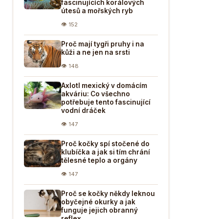
fascinujících korálových
útesů a mořských ryb
👁 152
Proč mají tygři pruhy i na
kůži a ne jen na srsti
👁 148
Axlotl mexický v domácím
akváriu: Co všechno
potřebuje tento fascinující
vodní dráček
👁 147
Proč kočky spí stočené do
klubíčka a jak si tím chrání
tělesné teplo a orgány
👁 147
Proč se kočky někdy leknou
obyčejné okurky a jak
funguje jejich obranný
reflex