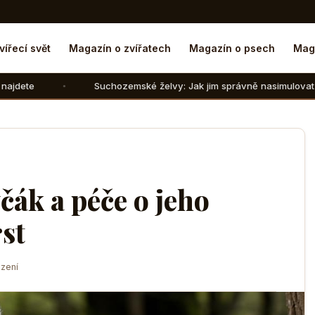
vířecí svět
Magazín o zvířatech
Magazín o psech
Mag
Suchozemské želvy: Jak jim správně nasimulovat zimní spánek v do
čák a péče o jeho
rst
zení