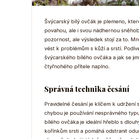
Švýcarský bílý ovčák je plemeno, které
povahou, ale i svou nádhernou sněhobí
pozornost, ale výsledek stojí za to. M
vést k problémům s kůží a srstí. Podív
švýcarského bílého ovčáka a jak se jim
čtyřnohého přítele naplno.
Správná technika česání
Pravidelné česání je klíčem k udržení 
chybou je používání nesprávného typu
bílého ovčáka je ideální hřeblo s dlo
kořínkům srsti a pomáhá odstranit odu