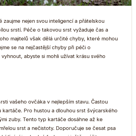
 zaujme nejen svou inteligencí a přátelskou
lou srstí. Péče o takovou srst vyžaduje čas a
noho majitelů však dělá určité chyby, které mohou
ejme se na nejčastější chyby při péči o
 vyhnout, abyste si mohli užívat krásu svého
srsti vašeho ovčáka v nejlepším stavu. Častou
 kartáče. Pro hustou a dlouhou srst švýcarského
uhými zuby. Tento typ kartáče dosáhne až ke
mřelou srst a nečistoty. Doporučuje se česat psa