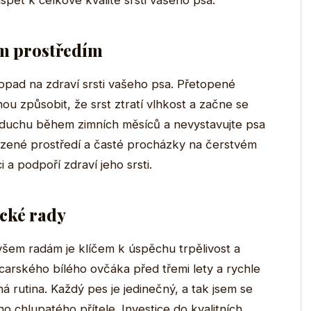
pět k celkové kvalitě srsti vašeho psa.
ým prostředím
opad na zdraví srsti vašeho psa. Přetopené
ou způsobit, že srst ztratí vlhkost a začne se
zduchu během zimních měsíců a nevystavujte psa
zené prostředí a časté procházky na čerstvém
a podpoří zdraví jeho srsti.
ické rady
 všem radám je klíčem k úspěchu trpělivost a
ýcarského bílého ovčáka před třemi lety a rychle
ná rutina. Každý pes je jedinečný, a tak jsem se
o chlupatého přítele. Investice do kvalitních