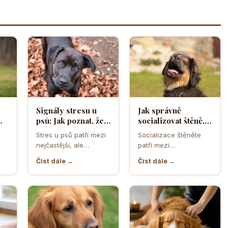
Signály stresu u
Jak správně
psů: Jak poznat, že
socializovat štěně,
ělá
se váš čtyřnohý
aby z něj vyrostl
Stres u psů patří mezi
Socializace štěněte
přítel necítí
sebevědomý a
nejčastější, ale
patří mezi
komfortně
klidný pes
zároveň
nejdůležitější úkoly
Číst dále →
Číst dále →
nejpodceňovanější
prvních měsíců života.
problémy každodenní
Právě v tomto období
péče. Může se…
se…