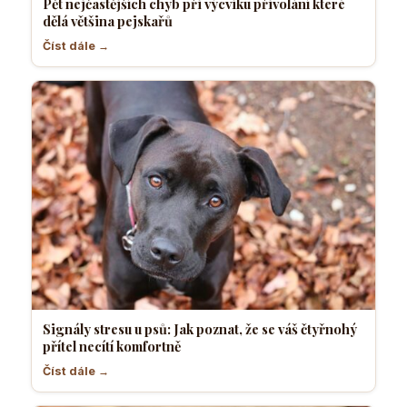
Pět nejčastějších chyb při výcviku přivolání které
dělá většina pejskařů
Číst dále →
Signály stresu u psů: Jak poznat, že se váš čtyřnohý
přítel necítí komfortně
Číst dále →