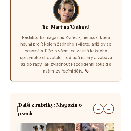
Bc. Martina Vaňková
Redaktorka magazínu Zvířecí-jména.cz, která
neumí projít kolem žádného zvířete, aniž by se
neusmála. Píše o všem, co zajímá každého
správného chovatele – od tipů na hry a zábavu
až po rady, jak zvládnout každodenní soužití s
našimi zvířecími šéfy.
Další z rubriky: Magazín o
←
→
psech