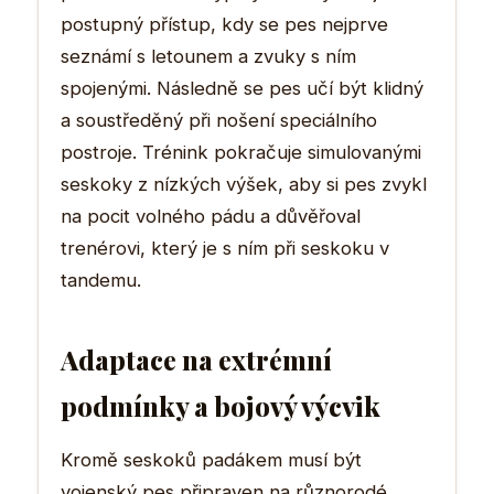
postupný přístup, kdy se pes nejprve
seznámí s letounem a zvuky s ním
spojenými. Následně se pes učí být klidný
a soustředěný při nošení speciálního
postroje. Trénink pokračuje simulovanými
seskoky z nízkých výšek, aby si pes zvykl
na pocit volného pádu a důvěřoval
trenérovi, který je s ním při seskoku v
tandemu.
Adaptace na extrémní
podmínky a bojový výcvik
Kromě seskoků padákem musí být
vojenský pes připraven na různorodé