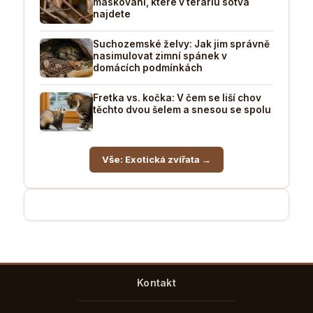
maskování, které v teráriu sotva
najdete
Suchozemské želvy: Jak jim správně
nasimulovat zimní spánek v
domácích podmínkách
Fretka vs. kočka: V čem se liší chov
těchto dvou šelem a snesou se spolu
Vše: Exotická zvířata →
Kontakt