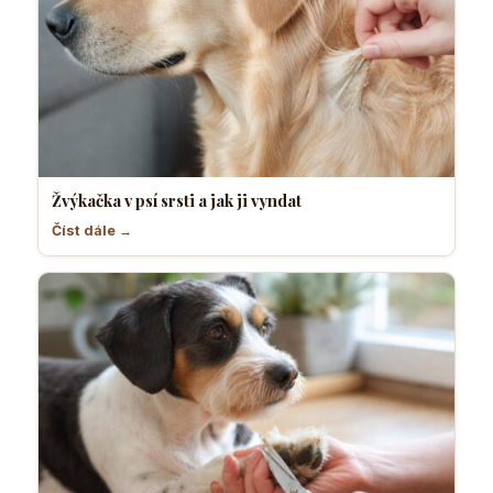
Žvýkačka v psí srsti a jak ji vyndat
Číst dále →