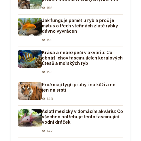
👁 155
Jak funguje paměť u ryb a proč je
mýtus o třech vteřinách zlaté rybky
dávno vyvrácen
👁 155
Krása a nebezpečí v akváriu: Co
obnáší chov fascinujících korálových
útesů a mořských ryb
👁 153
Proč mají tygři pruhy i na kůži a ne
jen na srsti
👁 149
Axlotl mexický v domácím akváriu: Co
všechno potřebuje tento fascinující
vodní dráček
👁 147