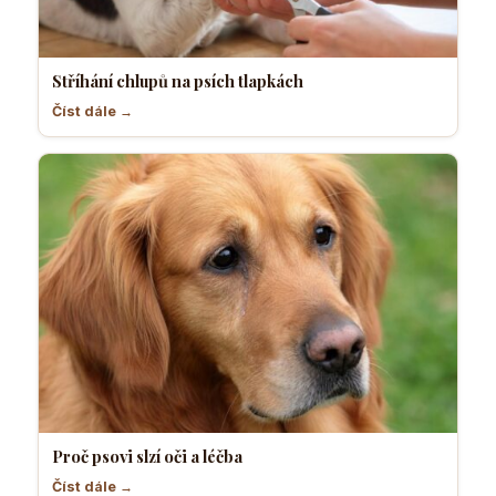
Stříhání chlupů na psích tlapkách
Číst dále →
Proč psovi slzí oči a léčba
Číst dále →