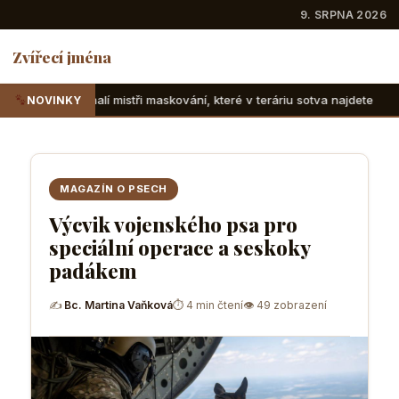
9. SRPNA 2026
Zvířecí jména
ři maskování, které v teráriu sotva najdete
Suchozemské že
NOVINKY
MAGAZÍN O PSECH
Výcvik vojenského psa pro
speciální operace a seskoky
padákem
✍
Bc. Martina Vaňková
⏱ 4 min čtení
👁 49 zobrazení