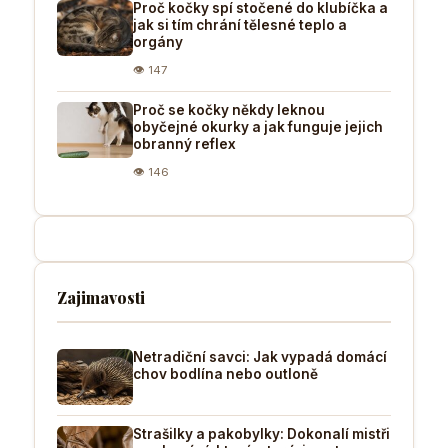
Proč kočky spí stočené do klubíčka a
jak si tím chrání tělesné teplo a
orgány
👁 147
Proč se kočky někdy leknou
obyčejné okurky a jak funguje jejich
obranný reflex
👁 146
Zajimavosti
Netradiční savci: Jak vypadá domácí
chov bodlína nebo outloně
Strašilky a pakobylky: Dokonalí mistři