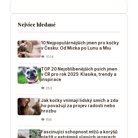
Nejvíce hledané
10 Nejpopulárnějších jmen pro kočky
v Česku: Od Micka po Lunu a Miu
👁 1014
TOP 20 Nejoblíbenějších psích jmen
v ČR pro rok 2025: Klasika, trendy a
inspirace
👁 253
Jak kočky vnímají lidský smích a zda
ho považují za projev radosti nebo
hrozbu
👁 158
Fascinující schopnost mlžů a korýšů
přežít v extrémně slaných jezerech