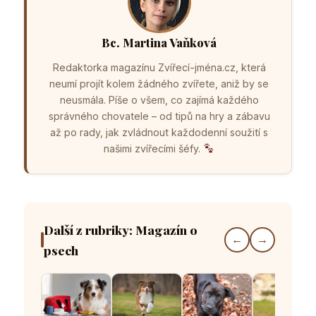
Bc. Martina Vaňková
Redaktorka magazínu Zvířecí-jména.cz, která
neumí projít kolem žádného zvířete, aniž by se
neusmála. Píše o všem, co zajímá každého
správného chovatele – od tipů na hry a zábavu
až po rady, jak zvládnout každodenní soužití s
našimi zvířecími šéfy.
Další z rubriky: Magazín o
←
→
psech