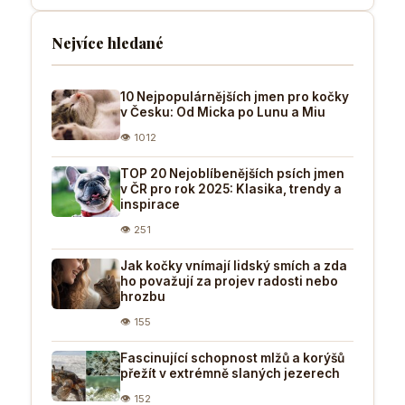
Nejvíce hledané
10 Nejpopulárnějších jmen pro kočky
v Česku: Od Micka po Lunu a Miu
👁 1012
TOP 20 Nejoblíbenějších psích jmen
v ČR pro rok 2025: Klasika, trendy a
inspirace
👁 251
Jak kočky vnímají lidský smích a zda
ho považují za projev radosti nebo
hrozbu
👁 155
Fascinující schopnost mlžů a korýšů
přežít v extrémně slaných jezerech
👁 152