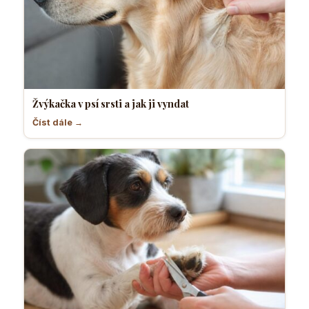
Žvýkačka v psí srsti a jak ji vyndat
Číst dále →