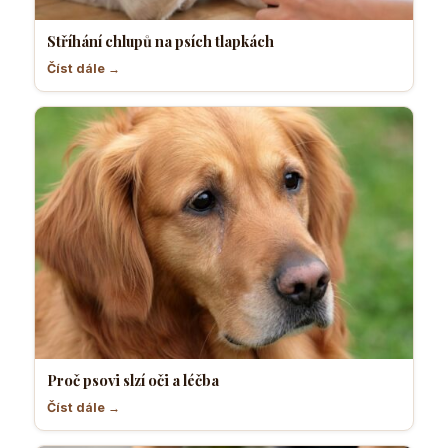
Stříhání chlupů na psích tlapkách
Číst dále →
Proč psovi slzí oči a léčba
Číst dále →