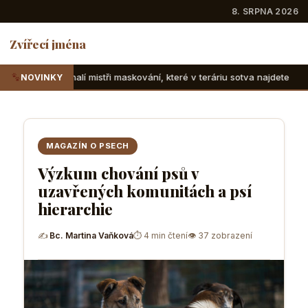
8. SRPNA 2026
Zvířecí jména
tři maskování, které v teráriu sotva najdete
Suchozemské ž
NOVINKY
MAGAZÍN O PSECH
Výzkum chování psů v
uzavřených komunitách a psí
hierarchie
✍
Bc. Martina Vaňková
⏱ 4 min čtení
👁 37 zobrazení