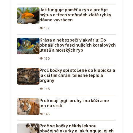
Jak funguje paměť u ryb a proč je
mýtus o třech vteřinách zlaté rybky
dávno vyvrácen
👁 152
Krása a nebezpečí v akváriu: Co
obnáší chov fascinujících korálových
útesů a mořských ryb
👁 150
Proč kočky spí stočené do klubíčka a
jak si tím chrání tělesné teplo a
orgány
👁 145
Proč mají tygři pruhy i na kůži a ne
jen na srsti
👁 145
Proč se kočky někdy leknou
obyčejné okurky a jak funguje jejich