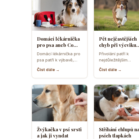
Domácí lékárnička
Pět nejčastějších
pro psa aneb Co
chyb při výcviku
musíte mít po ruce
přivolání které d
Domácí lékárnička pro
Přivolání patří k
pro případ nouze
většina pejskařů
psa patří k výbavě,
nejdůležitějším
která může v
dovednostem psa,
Číst dále →
Číst dále →
rozhodující chvíli
protože rozhoduje o
ušetřit čas,…
bezpečí, pohodě i o
tom,…
Žvýkačka v psí srsti
Stříhání chlupů n
a jak ji vyndat
psích tlapkách