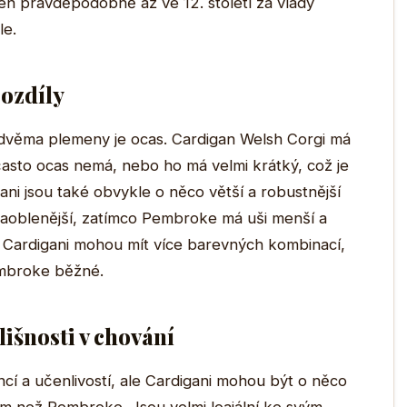
n pravděpodobně až ve 12. století za vlády
le.
rozdíly
 dvěma plemeny je ocas. Cardigan Welsh Corgi má
často ocas nemá, nebo ho má velmi krátký, což je
ani jsou také obvykle o něco větší a robustnější
 zaoblenější, zatímco Pembroke má uši menší a
ší; Cardigani mohou mít více barevných kombinací,
embroke běžné.
išnosti v chování
cí a učenlivostí, ale Cardigani mohou být o něco