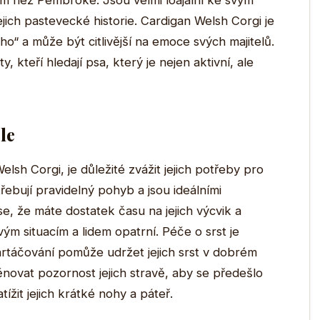
idem než Pembroke. Jsou velmi loajální ke svým
jejich pastevecké historie. Cardigan Welsh Corgi je
“ a může být citlivější na emoce svých majitelů.
, kteří hledají psa, který je nejen aktivní, ale
le
lsh Corgi, je důležité zvážit jejich potřeby pro
třebují pravidelný pohyb a jsou ideálními
 se, že máte dostatek času na jejich výcvik a
ým situacím a lidem opatrní. Péče o srst je
rtáčování pomůže udržet jejich srst v dobrém
věnovat pozornost jejich stravě, aby se předešlo
žit jejich krátké nohy a páteř.