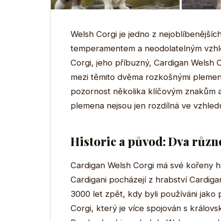
Welsh Corgi je jedno z nejoblíbenějš
temperamentem a neodolatelným vzhl
Corgi, jeho příbuzný, Cardigan Welsh Co
mezi těmito dvěma rozkošnými plemeny
pozornost několika klíčovým znakům a c
plemena nejsou jen rozdílná ve vzhledu, 
Historie a původ: Dva různ
Cardigan Welsh Corgi má své kořeny hl
Cardigani pocházejí z hrabství Cardiga
3000 let zpět, kdy byli používáni jak
Corgi, který je více spojován s králov