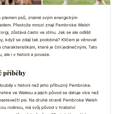
ích plemen psů, známé svým energickým
edem. Přestože mnozí znají Pembroke Welsh
rgi, zůstává často ve stínu. Jak se ale odlišit
, když se zdají tak podobná? Klíčem je věnovat
harakteristikám, které je činí jedinečnými. Tato
ale i v historii a povaze.
é příběhy
ouběji v historii než jeho příbuzný Pembroke.
nshire ve Walesu a jejich původ se datuje více než
o pastevečtí psi. Na druhé straně Pembroke Welsh
skou rodinou, má svůj původ v hrabství