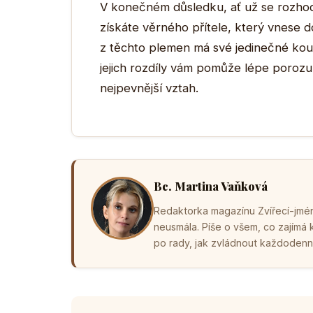
V konečném důsledku, ať už se rozho
získáte věrného přítele, který vnese d
z těchto plemen má své jedinečné kouz
jejich rozdíly vám pomůže lépe porozum
nejpevnější vztah.
Bc. Martina Vaňková
Redaktorka magazínu Zvířecí-jména
neusmála. Píše o všem, co zajímá
po rady, jak zvládnout každodenní 