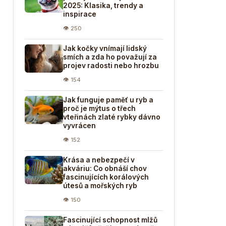
2025: Klasika, trendy a
inspirace
👁 250
Jak kočky vnímají lidský
smích a zda ho považují za
projev radosti nebo hrozbu
👁 154
Jak funguje paměť u ryb a
proč je mýtus o třech
vteřinách zlaté rybky dávno
vyvrácen
👁 152
Krása a nebezpečí v
akváriu: Co obnáší chov
fascinujících korálových
útesů a mořských ryb
👁 150
Fascinující schopnost mlžů