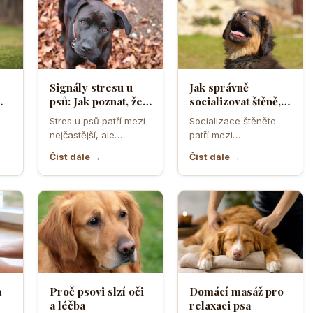
Signály stresu u
Jak správně
psů: Jak poznat, že
socializovat štěně,
ělá
se váš čtyřnohý
aby z něj vyrostl
Stres u psů patří mezi
Socializace štěněte
přítel necítí
sebevědomý a
nejčastější, ale
patří mezi
komfortně
klidný pes
zároveň
nejdůležitější úkoly
Číst dále →
Číst dále →
nejpodceňovanější
prvních měsíců života.
problémy každodenní
Právě v tomto období
péče. Může se…
se…
a
Proč psovi slzí oči
Domácí masáž pro
a léčba
relaxaci psa