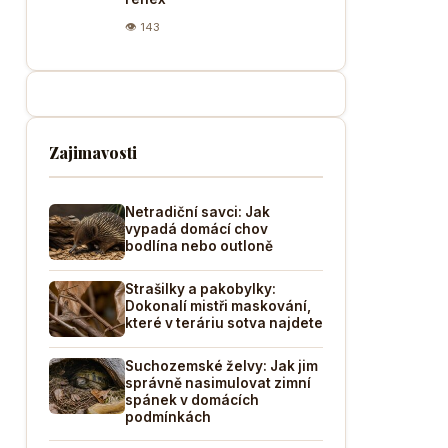
👁 143
Zajimavosti
Netradiční savci: Jak
vypadá domácí chov
bodlína nebo outloně
Strašilky a pakobylky:
Dokonalí mistři maskování,
které v teráriu sotva najdete
Suchozemské želvy: Jak jim
správně nasimulovat zimní
spánek v domácích
podmínkách