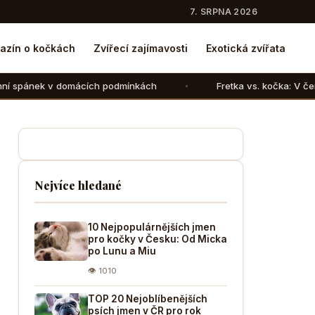
7. SRPNA 2026
azín o kočkách
Zvířecí zajímavosti
Exotická zvířata
ích podmínkách
Fretka vs. kočka: V čem se liší chov těch
Nejvíce hledané
10 Nejpopulárnějších jmen
pro kočky v Česku: Od Micka
po Lunu a Miu
👁 1010
TOP 20 Nejoblíbenějších
psích jmen v ČR pro rok