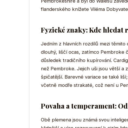
Pembrokeshire a byl do Walesu zavede
flanderského knížete Viléma Dobyvate
Fyzické znaky: Kde hledat 
Jedním z hlavních rozdílů mezi těmito
dlouhý, liščí ocas, zatímco Pembroke 
důsledek tradičního kupírování. Cardig
než Pembroke. Jejich uši jsou větší a
špičatější. Barevné variace se také li
včetně modře strakaté, což není u P
Povaha a temperament: Odl
Obě plemena jsou známá svou inteligen