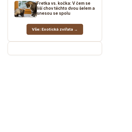
Fretka vs. kočka: V čem se
liší chov těchto dvou šelem a
snesou se spolu
Vše: Exotická zvířata →