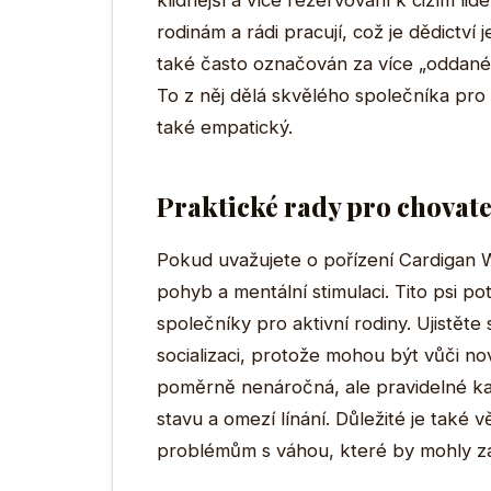
klidnější a více rezervovaní k cizím l
rodinám a rádi pracují, což je dědictví 
také často označován za více „oddaného
To z něj dělá skvělého společníka pro ty
také empatický.
Praktické rady pro chovate
Pokud uvažujete o pořízení Cardigan We
pohyb a mentální stimulaci. Tito psi po
společníky pro aktivní rodiny. Ujistěte
socializaci, protože mohou být vůči nov
poměrně nenáročná, ale pravidelné ka
stavu a omezí línání. Důležité je také 
problémům s váhou, které by mohly zatí