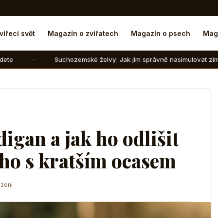
vířecí svět
Magazín o zvířatech
Magazín o psech
Mag
chozemské želvy: Jak jim správně nasimulovat zimní spánek v domác
igan a jak ho odlišit
ho s kratším ocasem
zení