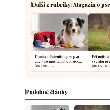
Další z rubriky: Magazín o ps
Domácí lékárnička pro psa
Pět nejčast
aneb Co musíte mít po ruce
výcviku při
pro případ nouze
většina pe
ČÍST VÍCE →
ČÍST VÍCE 
Podobné články