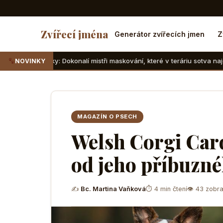
Zvířecí jména
Generátor zvířecích jmen
Z
Dokonalí mistři maskování, které v teráriu sotva najdete
Su
NOVINKY
MAGAZÍN O PSECH
Welsh Corgi Card
od jeho příbuzné
✍
Bc. Martina Vaňková
⏱ 4 min čtení
👁 43 zobra