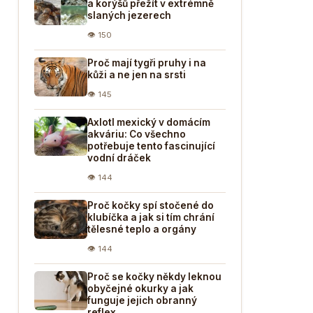
a korýšů přežít v extrémně
slaných jezerech
👁 150
Proč mají tygři pruhy i na
kůži a ne jen na srsti
👁 145
Axlotl mexický v domácím
akváriu: Co všechno
potřebuje tento fascinující
vodní dráček
👁 144
Proč kočky spí stočené do
klubíčka a jak si tím chrání
tělesné teplo a orgány
👁 144
Proč se kočky někdy leknou
obyčejné okurky a jak
funguje jejich obranný
reflex