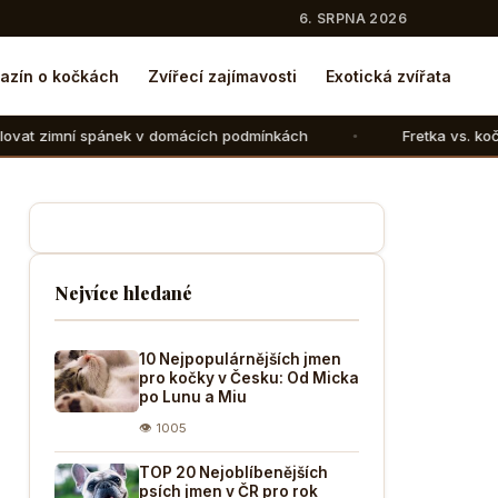
6. SRPNA 2026
azín o kočkách
Zvířecí zajímavosti
Exotická zvířata
k v domácích podmínkách
Fretka vs. kočka: V čem se liší 
Nejvíce hledané
10 Nejpopulárnějších jmen
pro kočky v Česku: Od Micka
po Lunu a Miu
👁 1005
TOP 20 Nejoblíbenějších
psích jmen v ČR pro rok