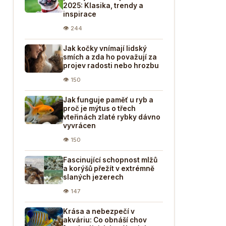
2025: Klasika, trendy a
inspirace
👁 244
Jak kočky vnímají lidský
smích a zda ho považují za
projev radosti nebo hrozbu
👁 150
Jak funguje paměť u ryb a
proč je mýtus o třech
vteřinách zlaté rybky dávno
vyvrácen
👁 150
Fascinující schopnost mlžů
a korýšů přežít v extrémně
slaných jezerech
👁 147
Krása a nebezpečí v
akváriu: Co obnáší chov