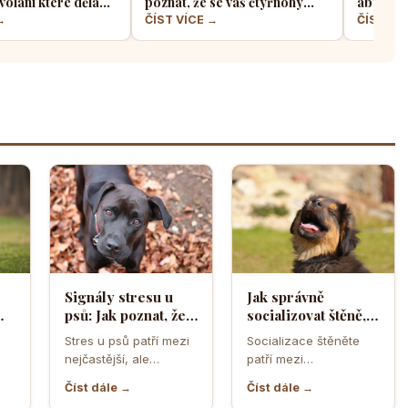
volání které dělá
poznat, že se váš čtyřnohý
aby z ně
jskařů
přítel necítí komfortně
a klidný
→
ČÍST VÍCE →
ČÍST VÍ
Signály stresu u
Jak správně
psů: Jak poznat, že
socializovat štěně,
ělá
se váš čtyřnohý
aby z něj vyrostl
Stres u psů patří mezi
Socializace štěněte
přítel necítí
sebevědomý a
nejčastější, ale
patří mezi
komfortně
klidný pes
zároveň
nejdůležitější úkoly
Číst dále →
Číst dále →
nejpodceňovanější
prvních měsíců života.