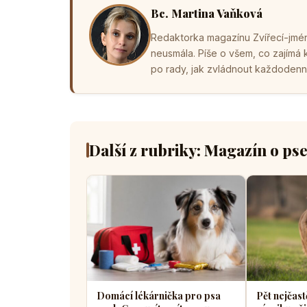
Bc. Martina Vaňková
Redaktorka magazínu Zvířecí-jména
neusmála. Píše o všem, co zajímá
po rady, jak zvládnout každodenní 
Další z rubriky: Magazín o ps
Domácí lékárnička pro psa
Pět nejčast