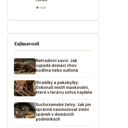
👁 140
Zajimavosti
Netradiční savci: Jak
vypadá domácí chov
bodlína nebo outloně
Strašilky a pakobylky:
Dokonalí mistři maskování,
které v teráriu sotva najdete
Suchozemské želvy: Jak jim
správně nasimulovat zimní
spánek v domácích
podmínkách