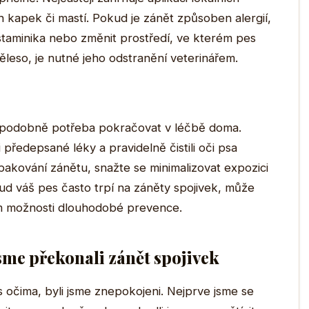
h kapek či mastí. Pokud je zánět způsoben alergií,
istaminika nebo změnit prostředí, ve kterém pes
 těleso, je nutné jeho odstranění veterinářem.
ěpodobně potřeba pokračovat v léčbě doma.
 předepsané léky a pravidelně čistili oči psa
pakování zánětu, snažte se minimalizovat expozici
okud váš pes často trpí na záněty spojivek, může
em možnosti dlouhodobé prevence.
jsme překonali zánět spojivek
 očima, byli jsme znepokojeni. Nejprve jsme se