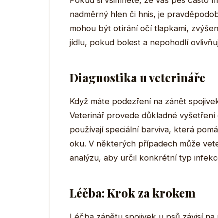
Pokud si všimnete, že váš pes často m
nadměrný hlen či hnis, je pravděpodob
mohou být otírání očí tlapkami, zvýšen
jídlu, pokud bolest a nepohodlí ovlivň
Diagnostika u veterináře
Když máte podezření na zánět spojivek, 
Veterinář provede důkladné vyšetření o
používají speciální barviva, která pomá
oku. V některých případech může vete
analýzu, aby určil konkrétní typ infekc
Léčba: Krok za krokem
Léčba zánětu spojivek u psů závisí na p