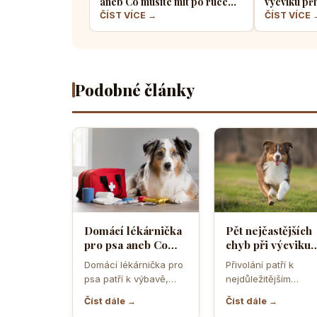
aneb Co musíte mít po ruce
výcviku při
pro případ nouze
většina pe
ČÍST VÍCE →
ČÍST VÍCE 
Podobné články
Domácí lékárnička
Pět nejčastějších
pro psa aneb Co
chyb při výcviku
musíte mít po ruce
přivolání které d
Domácí lékárnička pro
Přivolání patří k
pro případ nouze
většina pejskařů
psa patří k výbavě,
nejdůležitějším
která může v
dovednostem psa,
Číst dále →
Číst dále →
rozhodující chvíli
protože rozhoduje o