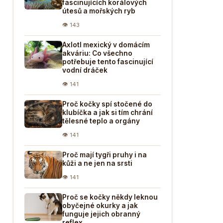
fascinujících korálových
útesů a mořských ryb
👁 143
Axlotl mexický v domácím
akváriu: Co všechno
potřebuje tento fascinující
vodní dráček
👁 141
Proč kočky spí stočené do
klubíčka a jak si tím chrání
tělesné teplo a orgány
👁 141
Proč mají tygři pruhy i na
kůži a ne jen na srsti
👁 141
Proč se kočky někdy leknou
obyčejné okurky a jak
funguje jejich obranný
reflex