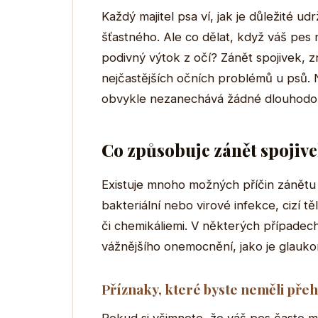
Každý majitel psa ví, jak je důležité 
šťastného. Ale co dělat, když váš pe
podivný výtok z očí? Zánět spojivek, zn
nejčastějších očních problémů u psů. N
obvykle nezanechává žádné dlouhodo
Co způsobuje zánět spojive
Existuje mnoho možných příčin zánětu s
bakteriální nebo virové infekce, cizí
či chemikáliemi. V některých případec
vážnějšího onemocnění, jako je glauko
Příznaky, které byste neměli přeh