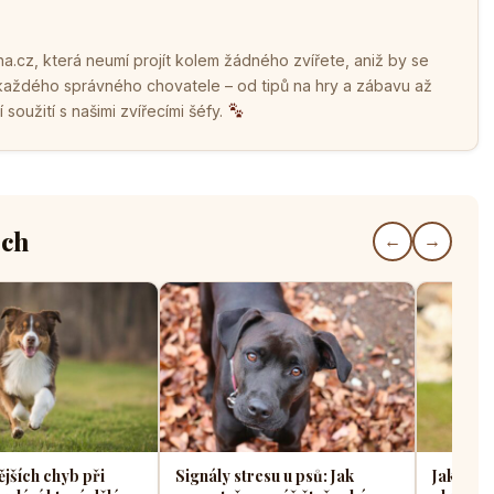
.cz, která neumí projít kolem žádného zvířete, aniž by se
 každého správného chovatele – od tipů na hry a zábavu až
soužití s našimi zvířecími šéfy.
ech
←
→
ějších chyb při
Signály stresu u psů: Jak
Jak sprá