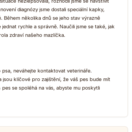
e situace nezlepšovala, rozhodli jsme se navštívit
anovení diagnózy jsme dostali speciální kapky,
ě. Během několika dnů se jeho stav výrazně
je jednat rychle a správně. Naučili jsme se také, jak
rola zdraví našeho mazlíčka.
psa, neváhejte kontaktovat veterináře.
jsou klíčové pro zajištění, že váš pes bude mít
š pes se spoléhá na vás, abyste mu poskytli