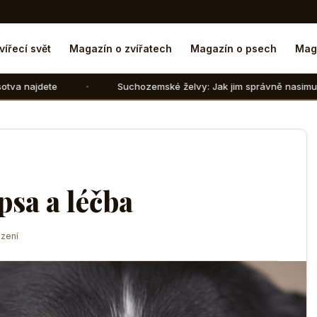
vířecí svět
Magazín o zvířatech
Magazín o psech
Mag
Suchozemské želvy: Jak jim správně nasimulovat zimní spáne
psa a léčba
zení