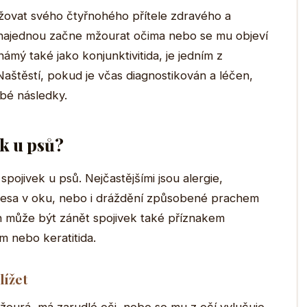
udržovat svého čtyřnohého přítele zdravého a
s najednou začne mžourat očima nebo se mu objeví
ámý také jako konjunktivitida, je jedním z
aštěstí, pokud je včas diagnostikován a léčen,
bé následky.
k u psů?
pojivek u psů. Nejčastějšími jsou alergie,
 tělesa v oku, nebo i dráždění způsobené prachem
h může být zánět spojivek také příznakem
m nebo keratitida.
lížet