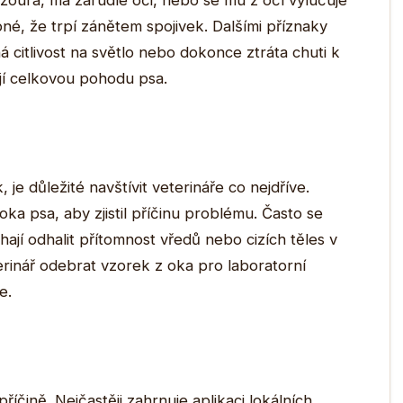
žourá, má zarudlé oči, nebo se mu z očí vylučuje
né, že trpí zánětem spojivek. Dalšími příznaky
á citlivost na světlo nebo dokonce ztráta chuti k
ují celkovou pohodu psa.
je důležité navštívit veterináře co nejdříve.
ka psa, aby zjistil příčinu problému. Často se
hají odhalit přítomnost vředů nebo cizích těles v
rinář odebrat vzorek z oka pro laboratorní
e.
říčině. Nejčastěji zahrnuje aplikaci lokálních