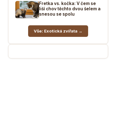
Fretka vs. kočka: V čem se
liší chov těchto dvou šelem a
snesou se spolu
Vše: Exotická zvířata →