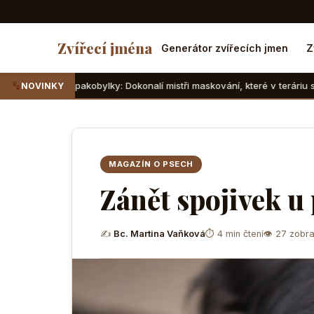
Zvířecí jména
Generátor zvířecích jmen
Z
akobylky: Dokonalí mistři maskování, které v teráriu sotva najdete
NOVINKY
MAGAZÍN O PSECH
Zánět spojivek u 
✍
Bc. Martina Vaňková
⏱ 4 min čtení
👁 27 zobra