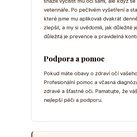
snažili vyčistit mu oči sami, ale když s
veterináře. Po pečlivém vyšetření a st
které jsme mu aplikovali dvakrát denn
zlepšil, a my si uvědomili, jak důležité 
důležitá je prevence a pravidelná kont
Podpora a pomoc
Pokud máte obavy o zdraví očí vašeho 
Profesionální pomoc a včasná diagnóza 
zdravé a šťastné oči. Pamatujte, že vá
nejlepší péči a podporu.