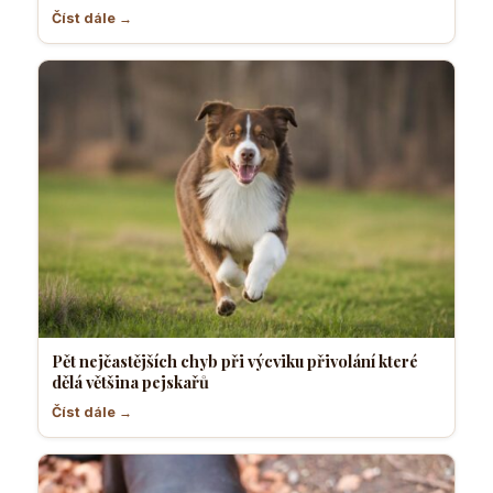
Číst dále →
Pět nejčastějších chyb při výcviku přivolání které
dělá většina pejskařů
Číst dále →