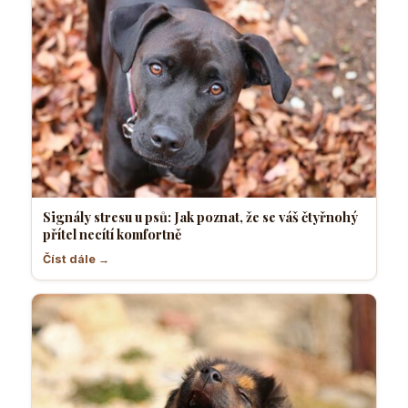
Signály stresu u psů: Jak poznat, že se váš čtyřnohý
přítel necítí komfortně
Číst dále →