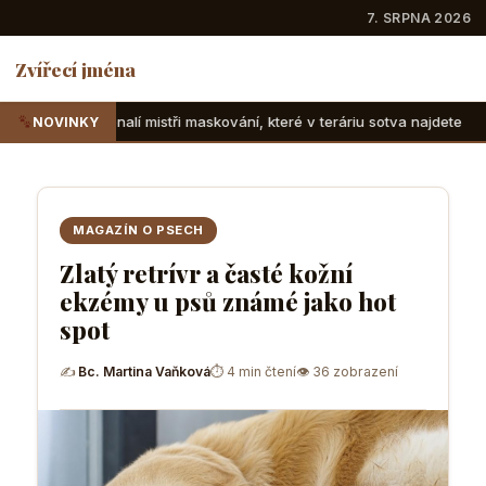
7. SRPNA 2026
Zvířecí jména
tři maskování, které v teráriu sotva najdete
Suchozemské ž
NOVINKY
MAGAZÍN O PSECH
Zlatý retrívr a časté kožní
ekzémy u psů známé jako hot
spot
✍
Bc. Martina Vaňková
⏱ 4 min čtení
👁 36 zobrazení