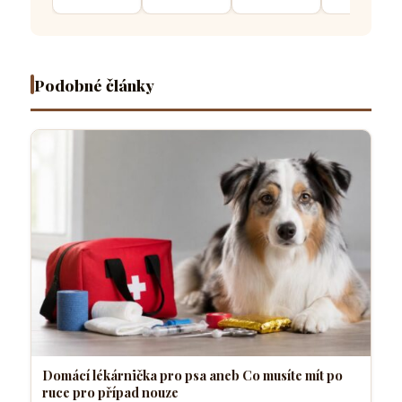
musíte mít
přivolání
se váš
z něj
po ruce
které dělá
čtyřnohý
vyrostl
pro
většina
přítel
sebevědo
případ
pejskařů
necítí
a klidný
nouze
komfortně
pes
Podobné články
Domácí lékárnička pro psa aneb Co musíte mít po
ruce pro případ nouze