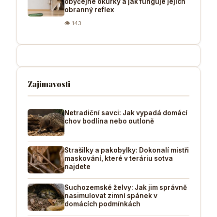
obyčejné okurky a jak funguje jejich
obranný reflex
👁 143
Zajimavosti
Netradiční savci: Jak vypadá domácí
chov bodlína nebo outloně
Strašilky a pakobylky: Dokonalí mistři
maskování, které v teráriu sotva
najdete
Suchozemské želvy: Jak jim správně
nasimulovat zimní spánek v
domácích podmínkách