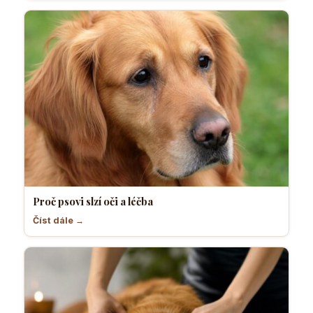
Proč psovi slzí oči a léčba
Číst dále →