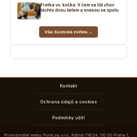
Fretka vs. kočka: V čem se liší chov
těchto dvou šelem a snesou se spolu
Vše: Exotická zvířata →
Kontakt
Ochrana údajů a cookies
Podmínky užití
Provozovatel webu: PureLog s.r.o., Rybná 716/24, 110 00 Praha 1,