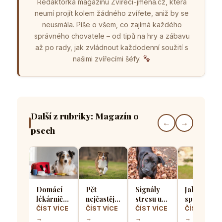
Redaktorka magazínu Zvířecí-jména.cz, která
neumí projít kolem žádného zvířete, aniž by se
neusmála. Píše o všem, co zajímá každého
správného chovatele – od tipů na hry a zábavu
až po rady, jak zvládnout každodenní soužití s
našimi zvířecími šéfy.
Další z rubriky: Magazín o
←
→
psech
Domácí
Pět
Signály
Jak
lékárnička
nejčastějších
stresu u
správně
pro psa
chyb při
psů: Jak
socializova
ČÍST VÍCE
ČÍST VÍCE
ČÍST VÍCE
ČÍST VÍCE
aneb Co
výcviku
poznat, že
štěně, aby
→
→
→
→