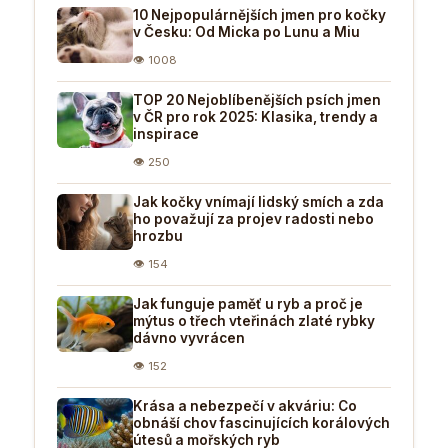
10 Nejpopulárnějších jmen pro kočky
v Česku: Od Micka po Lunu a Miu
👁 1008
TOP 20 Nejoblíbenějších psích jmen
v ČR pro rok 2025: Klasika, trendy a
inspirace
👁 250
Jak kočky vnímají lidský smích a zda
ho považují za projev radosti nebo
hrozbu
👁 154
Jak funguje paměť u ryb a proč je
mýtus o třech vteřinách zlaté rybky
dávno vyvrácen
👁 152
Krása a nebezpečí v akváriu: Co
obnáší chov fascinujících korálových
útesů a mořských ryb