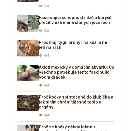
👁 150
Fascinující schopnost mlžů a korýšů
přežít v extrémně slaných jezerech
👁 150
Proč mají tygři pruhy i na kůži a ne
jen na srsti
👁 144
Axlotl mexický v domácím akváriu: Co
všechno potřebuje tento fascinující
vodní dráček
👁 144
Proč kočky spí stočené do klubíčka a
jak si tím chrání tělesné teplo a
orgány
👁 144
Proč se kočky někdy leknou