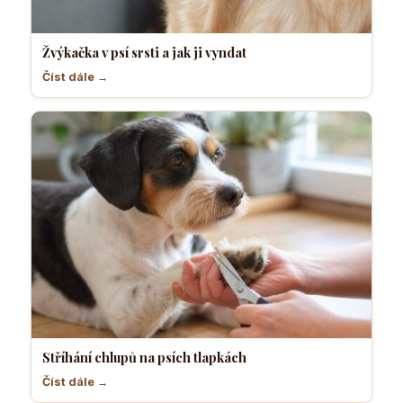
Žvýkačka v psí srsti a jak ji vyndat
Číst dále →
Stříhání chlupů na psích tlapkách
Číst dále →